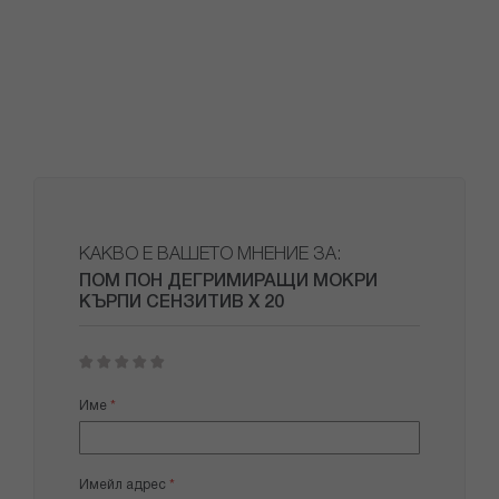
КАКВО Е ВАШЕТО МНЕНИЕ ЗА:
ПОМ ПОН ДЕГРИМИРАЩИ МОКРИ
КЪРПИ СЕНЗИТИВ Х 20
1
2
3
4
5
star
stars
stars
stars
stars
Име
Имейл адрес