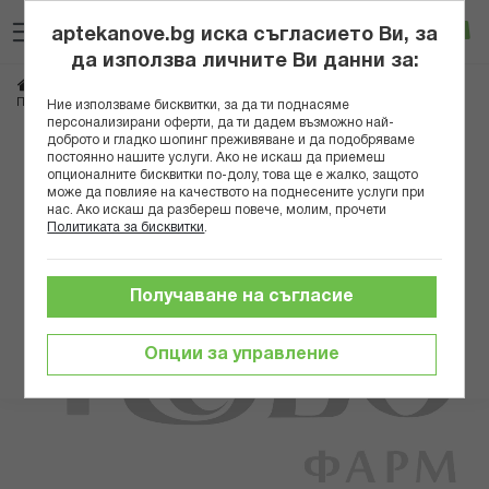
Прескачане
Търсене
Люб
Ко
към
aptekanove.bg иска съгласието Ви, за
съдържанието
Вход
да използва личните Ви данни за:
Начало
Козметика
Хигиенни консумативи
Мокри кърпи
ПОМ ПОН ДЕГРИМИРАЩИ МОКРИ КЪРПИ СЕНЗИТИВ Х 20
Ние използваме бисквитки, за да ти поднасяме
персонализирани оферти, да ти дадем възможно най-
доброто и гладко шопинг преживяване и да подобряваме
Преминете
постоянно нашите услуги. Ако не искаш да приемеш
към
опционалните бисквитки по-долу, това ще е жалко, защото
може да повлияе на качеството на поднесените услуги при
края
нас. Ако искаш да разбереш повече, молим, прочети
на
Политиката за бисквитки
.
галерията
на
изображенията
Получаване на съгласие
Опции за управление