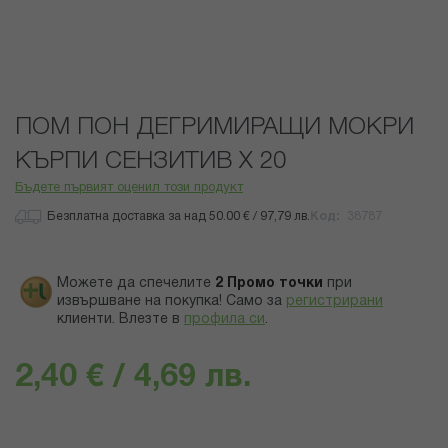
Преминете
ПОМ ПОН ДЕГРИМИРАЩИ МОКРИ
към
началото
КЪРПИ СЕНЗИТИВ Х 20
на
Бъдете първият оценил този продукт
галерия
със
Безплатна доставка за над 50.00 € / 97,79 лв.
Код
38787
снимки
Можете да спечелите
2
Промо точки
при
извършване на покупка! Само за
регистрирани
клиенти.
Влезте в
профила си
.
2,40 € / 4,69 лв.