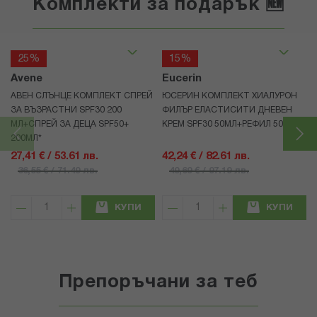
Комплекти за подарък 🆕
25%
15%
Avene
Eucerin
АВЕН СЛЪНЦЕ КОМПЛЕКТ СПРЕЙ
ЮСЕРИН КОМПЛЕКТ ХИАЛУРОН
ЗА ВЪЗРАСТНИ SPF30 200
ФИЛЪР ЕЛАСТИСИТИ ДНЕВЕН
МЛ+СПРЕЙ ЗА ДЕЦА SPF50+
КРЕМ SPF30 50МЛ+РЕФИЛ 50МЛ
200МЛ*
27,41 € / 53.61 лв.
42,24 € / 82.61 лв.
36,55 € / 71.49 лв.
49,69 € / 97.19 лв.
КУПИ
КУПИ
Препоръчани за теб