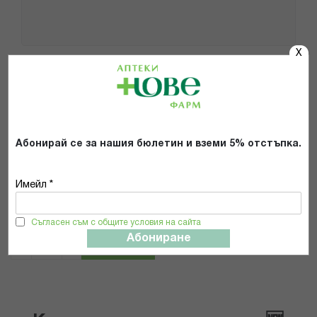
X
Популярни в тази категория
Абонирай се за нашия бюлетин и вземи 5% отстъпка.
Chicco
ЧИКО N0118.1 ПОЧИСТВАЩИ
Имейл *
КЪРПИЧКИ ЗА КЪРМАЧКИ Х 72
6,44 € / 12.60 лв.
Съгласен съм с общите условия на сайта
Абониране
КУПИ