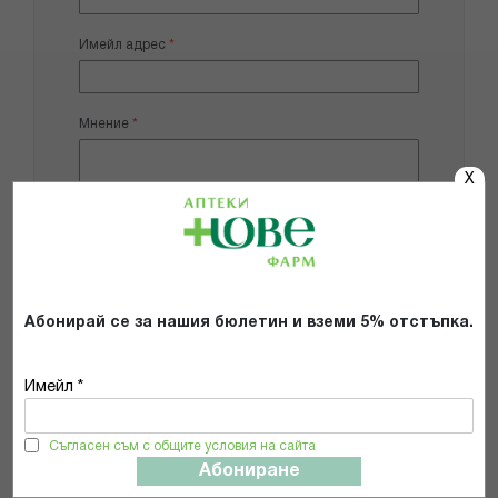
Имейл адрес
Мнение
X
Добави снимки
Абонирай се за нашия бюлетин и вземи 5% отстъпка.
Препоръчвам продукта
Имейл *
Прочетох и се съгласявам с
Общите условия и политиката за
Съгласен съм с общите условия на сайта
поверителност
*
Абониране