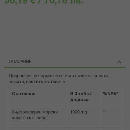
36,19 € / 70,78 лв.
ОПИСАНИЕ
Допринася за нормалното състояние на косата,
кожата, ноктите и ставите
Съставки:
В 3 табл./
%NRV*
дн.доза:
Хидролизиран морски
1800 mg
**
колаген (от риба)