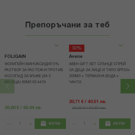
Препоръчани за теб
30%
FOLIGAIN
Avene
ФОЛИГЕЙН МИНОКСИДИЛ 5%
АВЕН GIFT SET СЛЪНЦЕ СПРЕЙ
РАЗТВОР ЗА РАСТЕЖ И ПРОТИВ
ЗА ДЕЦА ЗА ЛИЦЕ И ТЯЛО SPF50+
КОСОПАД ЗА МЪЖЕ (ЗА 3
200МЛ + ТЕРМАЛНА ВОДА +
МЕСЕЦА) 60МЛ X3 4474
ЧАНТА
20,71 € / 40.51 лв.
30,90 € / 60.44 лв.
29,59 € / 57.87 лв.
КУПИ
КУПИ