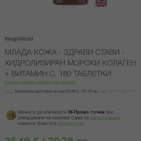
Преминете
WeightWorld
към
началото
МЛАДА КОЖА - ЗДРАВИ СТАВИ -
на
ХИДРОЛИЗИРАН МОРСКИ КОЛАГЕН
галерия
със
+ ВИТАМИН С, 180 ТАБЛЕТКИ
снимки
Бъдете първият оценил този продукт
Безплатна доставка за над 50.00 € / 97,79 лв.
Код
RV127605 WW
Можете да спечелите
36
Промо точки
при
извършване на покупка! Само за
регистрирани
клиенти.
Влезте в
профила си
.