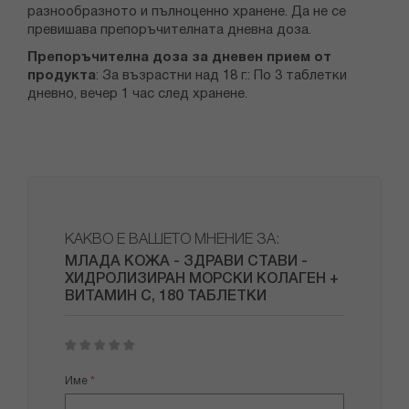
разнообразното и пълноценно хранене. Да не се
превишава препоръчителната дневна доза.
Препоръчителна доза за дневен прием от
продукта
: За възрастни над 18 г.: По 3 таблетки
дневно, вечер 1 час след хранене.
КАКВО Е ВАШЕТО МНЕНИЕ ЗА:
МЛАДА КОЖА - ЗДРАВИ СТАВИ -
ХИДРОЛИЗИРАН МОРСКИ КОЛАГЕН +
ВИТАМИН С, 180 ТАБЛЕТКИ
1
2
3
4
5
star
stars
stars
stars
stars
Име