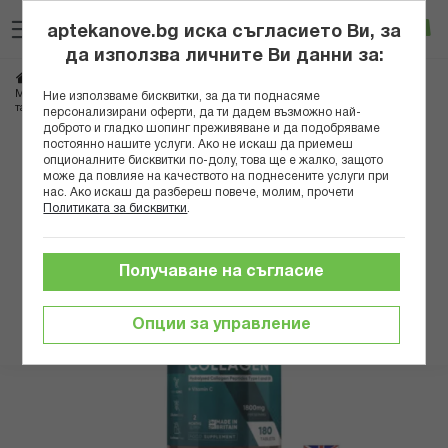
Прескачане
Търсене
Люб
Ко
към
aptekanove.bg иска съгласието Ви, за
съдържанието
Вход
да използва личните Ви данни за:
Начало
Хранителни добавки
Кожа, коса, нокти
Витамини за коса
Млада кожа - здрави стави - Хидролизиран морски колаген + Витамин С, 180
Ние използваме бисквитки, за да ти поднасяме
таблетки
персонализирани оферти, да ти дадем възможно най-
доброто и гладко шопинг преживяване и да подобряваме
постоянно нашите услуги. Ако не искаш да приемеш
Преминете
опционалните бисквитки по-долу, това ще е жалко, защото
към
може да повлияе на качеството на поднесените услуги при
нас. Ако искаш да разбереш повече, молим, прочети
края
Политиката за бисквитки
.
на
галерията
на
Получаване на съгласие
изображенията
Опции за управление