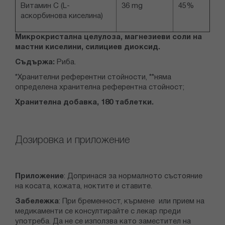
Витамин С (L-
36 mg
45%
аскорбинова киселина)
Микрокристална целулоза, магнезиеви соли на
мастни киселини, силициев диоксид.
Съдържа:
Риба.
*Хранителни референтни стойности, **няма
определена хранителна референтна стойност;
Хранителна добавка, 180 таблетки.
Дозировка и приложение
Приложение
: Допринася за нормалното състояние
на косата, кожата, ноктите и ставите.
Забележка
: При бременност, кърмене или прием на
медикаменти се консултирайте с лекар преди
употреба. Да не се използва като заместител на