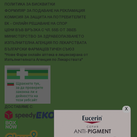
ПОЛИТИКА ЗА БИСКВИТКИ
ФОРМУЛЯР ЗА ПОДАВАНЕ НА РЕКЛАМАЦИЯ
КОМИСИЯ ЗА ЗАЩИТА НА ПОТРЕБИТЕЛИТЕ
ЕК - ОНЛАЙН РЕШАВАНЕ НА СПОР
ЦЕНИ ВЪВ ВРЪЗКА С ЧЛ. 55Б ОТ ЗВЕБ
МИНИСТЕРСТВО ЗА ЗДРАВЕОПАЗВАНЕТО
ИЗПЪЛНИТЕЛНА АГЕНЦИЯ ПО ЛЕКАРСТВАТА
БЪЛГАРСКИ ФАРМАЦЕВТИЧЕН СЪЮЗ
"Нове Фарм онлайн аптека е лицензирана от
Изпълнителната Агенция по Лекарствата"
ДОСТАВЯМЕ С:
X