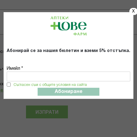
X
Абонирай се за нашия бюлетин и вземи 5% отстъпка.
 снимки
Имейл *
ъчвам продукта
х и се съгласявам с
Общите условия и политиката за
Съгласен съм с общите условия на сайта
телност
*
Абониране
ИЗПРАТИ