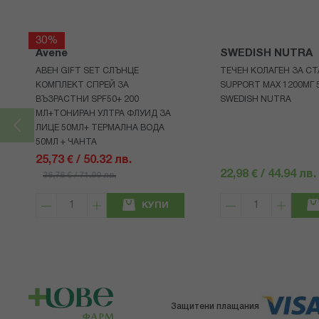
30%
Avene
SWEDISH NUTRA
АВЕН GIFT SET СЛЪНЦЕ
ТЕЧЕН КОЛАГЕН ЗА СТ
КОМПЛЕКТ СПРЕЙ ЗА
SUPPORT MAX 1200МГ 
ВЪЗРАСТНИ SPF50+ 200
SWEDISH NUTRA
МЛ+ТОНИРАН УЛТРА ФЛУИД ЗА
ЛИЦЕ 50МЛ+ ТЕРМАЛНА ВОДА
50МЛ + ЧАНТА
25,73 € / 50.32 лв.
22,98 € / 44.94 лв.
36,76 € / 71.90 лв.
КУПИ
Защитени плащания