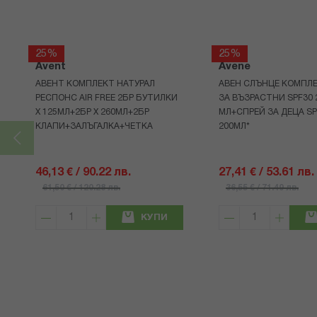
25%
25%
Avent
Avene
АВЕНТ КОМПЛЕКТ НАТУРАЛ
АВЕН СЛЪНЦЕ КОМПЛЕ
РЕСПОНС AIR FREE 2БР БУТИЛКИ
ЗА ВЪЗРАСТНИ SPF30 
Х 125МЛ+2БР Х 260МЛ+2БР
МЛ+СПРЕЙ ЗА ДЕЦА SP
КЛАПИ+ЗАЛЪГАЛКА+ЧЕТКА
200МЛ*
46,13 € / 90.22 лв.
27,41 € / 53.61 лв.
61,50 € / 120.28 лв.
36,55 € / 71.49 лв.
КУПИ