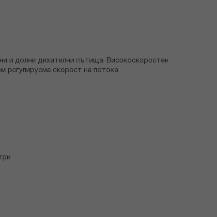
орни и долни дихателни пътища. Високоскоростен
ом регулируема скорост на потока.
три