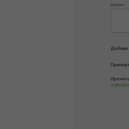
Мнение
Добави
Препор
Прочето
повери