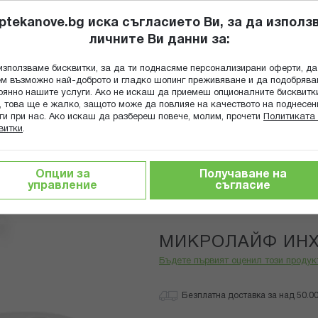
ptekanove.bg иска съгласието Ви, за да използ
личните Ви данни за:
ПОПИТАЙ Ф
използваме бисквитки, за да ти поднасяме персонализирани оферти, да
Търсене
м възможно най-доброто и гладко шопинг преживяване и да подобряв
оянно нашите услуги. Ако не искаш да приемеш опционалните бисквитк
КА
ГРИЖА ЗА МАЙКАТА И ДЕТЕТО
ХРАНИТЕЛНИ ДОБАВКИ
, това ще е жалко, защото може да повлияе на качеството на поднесен
ги при нас. Ако искаш да разбереш повече, молим, прочети
Политиката 
витки
.
Инхалатори
МИКРОЛАЙФ ИНХАЛАТОР NEB 210
Опции за
Получаване на
управление
съгласие
MICROLIFE
МИКРОЛАЙФ ИНХ
Бъдете първият оценил този продук
Безплатна доставка за над 50.00 