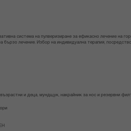
овативна система на пулверизиране за ефикасно лечение на г
за бързо лечение. Избор на индивидуална терапия, посредств
 възрастни и деца, мундщук, накрайник за нос и резервни фил
вори
ЧЕН