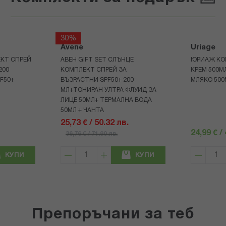
30%
Avene
Uriage
КТ СПРЕЙ
АВЕН GIFT SET СЛЪНЦЕ
ЮРИАЖ КО
200
КОМПЛЕКТ СПРЕЙ ЗА
КРЕМ 500
F50+
ВЪЗРАСТНИ SPF50+ 200
МЛЯКО 500
МЛ+ТОНИРАН УЛТРА ФЛУИД ЗА
ЛИЦЕ 50МЛ+ ТЕРМАЛНА ВОДА
50МЛ + ЧАНТА
25,73 € / 50.32 лв.
24,99 € /
36,76 € / 71.90 лв.
КУПИ
КУПИ
Препоръчани за теб