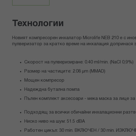
снимки
Технологии
Новият компресорен инхалатор Microlife NEB 210 е с ин
пулверизатор за кратко време на инхалация допринася 
Скорост на пулверизиране: 0.40 ml/min. (NaCI 0,9%)
Размер на частиците: 2.08 µm (MMAD)
Мощен компресор
Надеждна бутална помпа
Пълен комплект аксесоари - мека маска за лице за
Подходящ за всички обичайни инхалационни разт
Ниско ниво на шум: 51.5 dBA
Работен цикъл: 30 min. ВКЛЮЧЕН / 30 min. ИЗКЛЮ