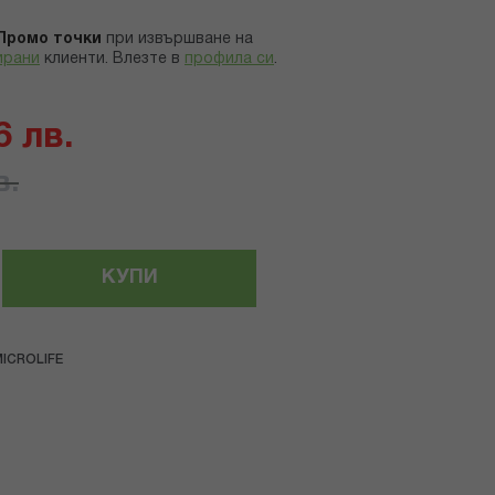
Промо точки
при извършване на
ирани
клиенти.
Влезте в
профила си
.
6 лв.
в.
КУПИ
ICROLIFE