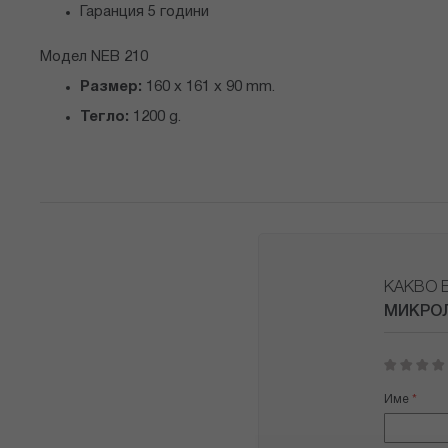
Гаранция 5 години
Модел NEB 210
Размер:
160 x 161 x 90 mm.
Тегло:
1200 g.
КАКВО 
МИКРОЛ
1
2
3
4
5
star
stars
stars
stars
stars
Име