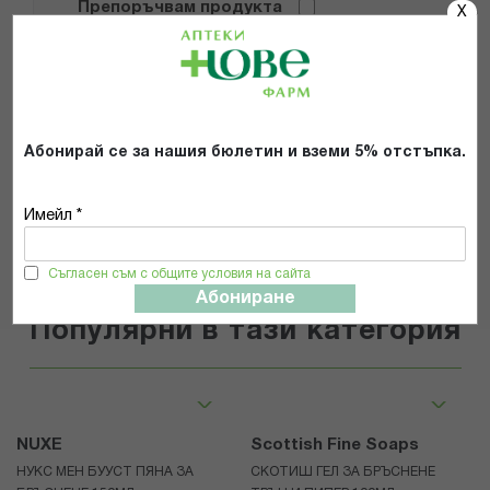
Препоръчвам продукта
X
Прочетох и се съгласявам с
Общите условия и политиката за
поверителност
*
Абонирай се за нашия бюлетин и вземи 5% отстъпка.
ИЗПРАТИ
Имейл *
Съгласен съм с общите условия на сайта
Абониране
Популярни в тази категория
NUXE
Scottish Fine Soaps
НУКС МЕН БУУСТ ПЯНА ЗА
СКОТИШ ГЕЛ ЗА БРЪСНЕНЕ