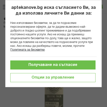
Прескачане
Търсене
Люб
Ко
към
aptekanove.bg иска съгласието Ви, за
съдържанието
Вход
да използва личните Ви данни за:
Начало
Козметика
Козметика за мъже
Бръснене
Ние използваме бисквитки, за да ти поднасяме
Пяна и гелове за бръснене
персонализирани оферти, да ти дадем възможно най-
МЕН МАСТЪР ПЯНА ЗА БРЪСНЕНЕ С АЛОЕ И ЗЕЛЕН ЧАЙ 200МЛ
доброто и гладко шопинг преживяване и да подобряваме
постоянно нашите услуги. Ако не искаш да приемеш
Преминете
опционалните бисквитки по-долу, това ще е жалко, защото
може да повлияе на качеството на поднесените услуги при
към
нас. Ако искаш да разбереш повече, молим, прочети
края
Политиката за бисквитки
.
на
галерията
на
Получаване на съгласие
изображенията
Опции за управление