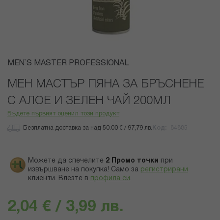
Преминете
MEN`S MASTER PROFESSIONAL
към
началото
МЕН МАСТЪР ПЯНА ЗА БРЪСНЕНЕ
на
С АЛОЕ И ЗЕЛЕН ЧАЙ 200МЛ
галерия
със
Бъдете първият оценил този продукт
снимки
Безплатна доставка за над 50.00 € / 97,79 лв.
Код
84885
Можете да спечелите
2
Промо точки
при
извършване на покупка! Само за
регистрирани
клиенти.
Влезте в
профила си
.
2,04 € / 3,99 лв.