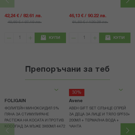
42,24 € / 82.61 лв.
46,13 € / 90.22 лв.
49,69 € / 97.19 лв.
61,50 € / 120.28 лв.
КУПИ
КУПИ
Препоръчани за теб
30%
FOLIGAIN
Avene
ФОЛИГЕЙН МИНОКСИДИЛ 5%
АВЕН GIFT SET СЛЪНЦЕ СПРЕЙ
ПЯНА ЗА СТИМУЛИРАНЕ
ЗА ДЕЦА ЗА ЛИЦЕ И ТЯЛО SPF50+
РАСТЕЖА НА КОСАТА И ПРОТИВ
200МЛ + ТЕРМАЛНА ВОДА +
КОСОПАД ЗА МЪЖЕ 3X60МЛ 4472
ЧАНТА