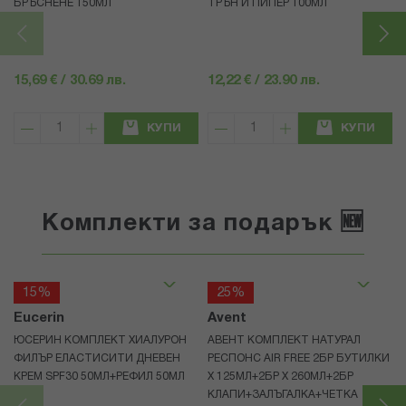
БРЪСНЕНЕ 150МЛ
ТРЪН И ПИПЕР 100МЛ
15,69 € / 30.69 лв.
12,22 € / 23.90 лв.
КУПИ
КУПИ
Комплекти за подарък 🆕
15%
25%
Eucerin
Avent
ЮСЕРИН КОМПЛЕКТ ХИАЛУРОН
АВЕНТ КОМПЛЕКТ НАТУРАЛ
ФИЛЪР ЕЛАСТИСИТИ ДНЕВЕН
РЕСПОНС AIR FREE 2БР БУТИЛКИ
КРЕМ SPF30 50МЛ+РЕФИЛ 50МЛ
Х 125МЛ+2БР Х 260МЛ+2БР
КЛАПИ+ЗАЛЪГАЛКА+ЧЕТКА