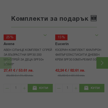
Комплекти за подарък 🆕
25%
15%
Avene
Eucerin
АВЕН СЛЪНЦЕ КОМПЛЕКТ СПРЕЙ
ЮСЕРИН КОМПЛЕКТ ХИАЛУРОН
ЗА ВЪЗРАСТНИ SPF30 200
ФИЛЪР ЕЛАСТИСИТИ ДНЕВЕН
МЛ+СПРЕЙ ЗА ДЕЦА SPF50+
КРЕМ SPF30 50МЛ+РЕФИЛ 50МЛ
200МЛ*
27,41 € / 53.61 лв.
42,24 € / 82.61 лв.
36,55 € / 71.49 лв.
49,69 € / 97.19 лв.
КУПИ
КУПИ