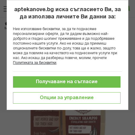
Прескачане
Търсене
Люб
Ко
към
aptekanove.bg иска съгласието Ви, за
съдържанието
Вход
да използва личните Ви данни за:
Начало
Козметика
Козметика за мъже
Мъжки шампоани
МЕН МАСТЪР ЕНЕРГИЗИРАЩ ШАМПОАН ЗА МЪЖЕ 260МЛ
Ние използваме бисквитки, за да ти поднасяме
персонализирани оферти, да ти дадем възможно най-
доброто и гладко шопинг преживяване и да подобряваме
Преминете
постоянно нашите услуги. Ако не искаш да приемеш
към
опционалните бисквитки по-долу, това ще е жалко, защото
може да повлияе на качеството на поднесените услуги при
края
нас. Ако искаш да разбереш повече, молим, прочети
на
Политиката за бисквитки
.
галерията
на
изображенията
Получаване на съгласие
Опции за управление