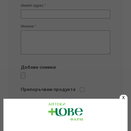
Имейл адрес
Мнение
Добави снимки
Препоръчвам продукта
X
Прочетох и се съгласявам с
Общите условия и политиката за
поверителност
*