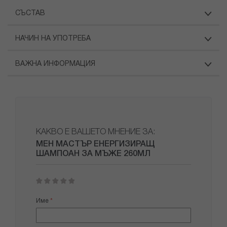
СЪСТАВ
НАЧИН НА УПОТРЕБА
ВАЖНА ИНФОРМАЦИЯ
КАКВО Е ВАШЕТО МНЕНИЕ ЗА:
МЕН МАСТЪР ЕНЕРГИЗИРАЩ
ШАМПОАН ЗА МЪЖЕ 260МЛ
1
2
3
4
5
star
stars
stars
stars
stars
Име