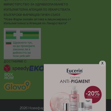
МИНИСТЕРСТВО ЗА ЗДРАВЕОПАЗВАНЕТО
ИЗПЪЛНИТЕЛНА АГЕНЦИЯ ПО ЛЕКАРСТВАТА
БЪЛГАРСКИ ФАРМАЦЕВТИЧЕН СЪЮЗ
"Нове Фарм онлайн аптека е лицензирана от
Изпълнителната Агенция по Лекарствата"
ДОСТАВЯМЕ С:
X
2026 Новефарм ® Всички права запазени