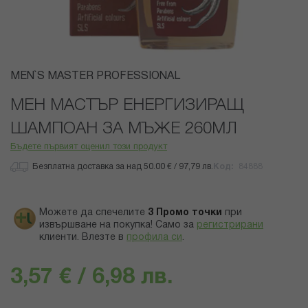
Преминете
MEN`S MASTER PROFESSIONAL
към
началото
МЕН МАСТЪР ЕНЕРГИЗИРАЩ
на
ШАМПОАН ЗА МЪЖЕ 260МЛ
галерия
със
Бъдете първият оценил този продукт
снимки
Безплатна доставка за над 50.00 € / 97,79 лв.
Код
84888
Можете да спечелите
3
Промо точки
при
извършване на покупка! Само за
регистрирани
клиенти.
Влезте в
профила си
.
3,57 € / 6,98 лв.