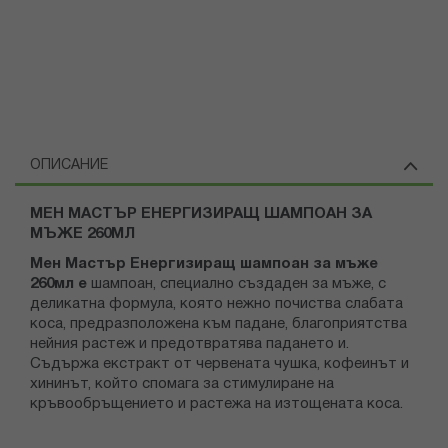
ОПИСАНИЕ
МЕН МАСТЪР ЕНЕРГИЗИРАЩ ШАМПОАН ЗА
МЪЖЕ 260МЛ
Мен Мастър Енергизиращ шампоан за мъже
260мл е
шампоан, специално създаден за мъже, с
деликатна формула, която нежно почиства слабата
коса, предразположена към падане, благоприятства
нейния растеж и предотвратява падането и.
Съдържа екстракт от червената чушка, кофеинът и
хининът, който спомага за стимулиране на
кръвообръщението и растежа на изтощената коса.