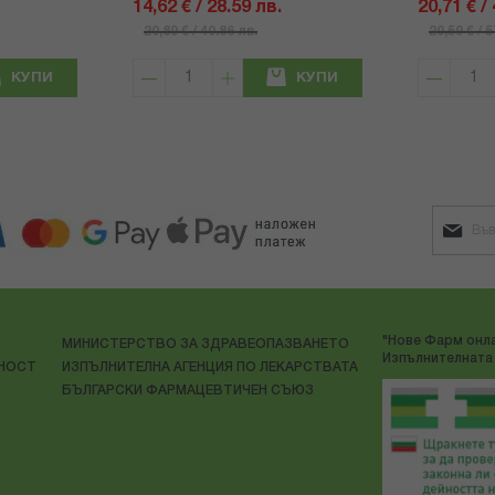
14,62 € / 28.59 лв.
20,71 € /
20,89 € / 40.86 лв.
29,59 € / 
КУПИ
КУПИ
"Нове Фарм онла
МИНИСТЕРСТВО ЗА ЗДРАВЕОПАЗВАНЕТО
Изпълнителната 
ЛНОСТ
ИЗПЪЛНИТЕЛНА АГЕНЦИЯ ПО ЛЕКАРСТВАТА
БЪЛГАРСКИ ФАРМАЦЕВТИЧЕН СЪЮЗ