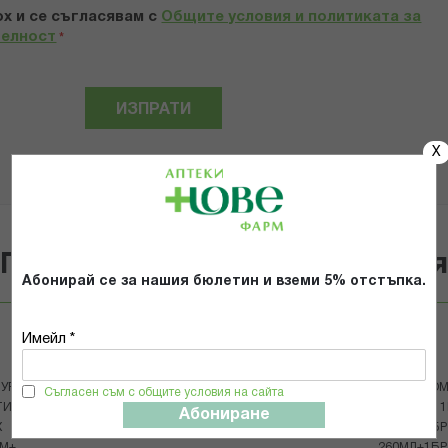
х и се съгласявам с
Общите условия и политиката за
телност
*
ИЗПРАТИ
X
Популярни в тази категори
Абонирай се за нашия бюлетин и вземи 5% отстъпка.
Имейл *
30%
Avent
Avent
УРАЛ
АВЕНТ ЧАША СЪС СЛАМКА 300МЛ
АВЕНТ КОМ
Съгласен съм с общите условия на сайта
ИЛКА Х
12М+ РОЗОВА SCF798/02
РЕСПОНС 1
Абониране
Х
125МЛ+1БР
6М+
260МЛ+1БР