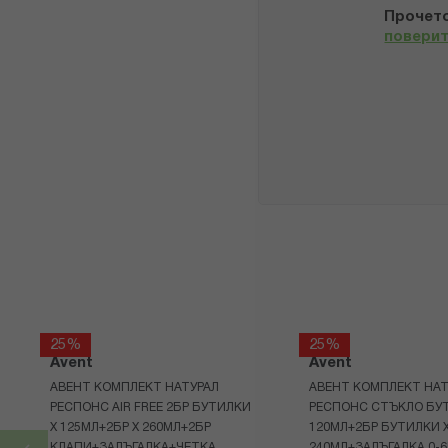
Прочето
повери
25%
25%
Avent
Avent
АВЕНТ КОМПЛЕКТ НАТУРАЛ
АВЕНТ КОМПЛЕКТ НАТ
РЕСПОНС AIR FREE 2БР БУТИЛКИ
РЕСПОНС СТЪКЛО БУТ
Х 125МЛ+2БР Х 260МЛ+2БР
120МЛ+2БР БУТИЛКИ 
КЛАПИ+ЗАЛЪГАЛКА+ЧЕТКА
240МЛ+ЗАЛЪГАЛКА 0-