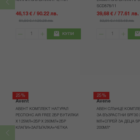
SCD878/11
46,13 € / 90.22 лв.
39,68 € / 77.61 лв.
61,50 € / 120.28 лв.
52,91 € / 103.48 лв.
КУПИ
25%
25%
Avent
Avene
АВЕНТ КОМПЛЕКТ НАТУРАЛ
АВЕН СЛЪНЦЕ КОМПЛЕ
РЕСПОНС AIR FREE 2БР БУТИЛКИ
ЗА ВЪЗРАСТНИ SPF30 
Х 125МЛ+2БР Х 260МЛ+2БР
МЛ+СПРЕЙ ЗА ДЕЦА SP
КЛАПИ+ЗАЛЪГАЛКА+ЧЕТКА
200МЛ*