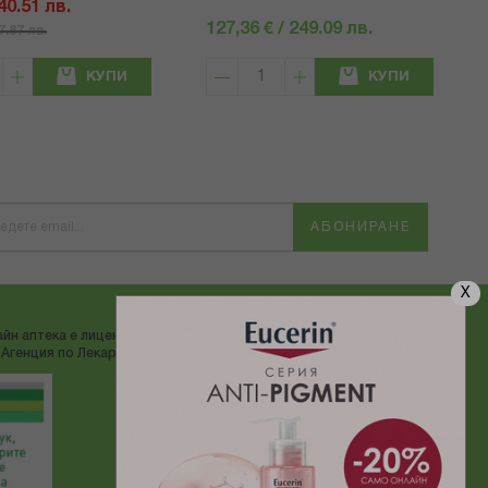
 40.51 лв.
127,36 € / 249.09 лв.
57.87 лв.
КУПИ
КУПИ
АБОНИРАНЕ
X
йн аптека е лицензирана от
ДОСТАВЯМЕ С:
Агенция по Лекарствата"