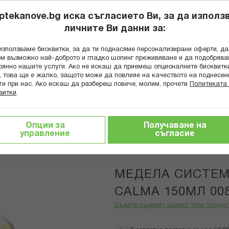
ptekanove.bg иска съгласието Ви, за да използ
личните Ви данни за:
ПОПИТАЙ Ф
използваме бисквитки, за да ти поднасяме персонализирани оферти, да
Търсене
м възможно най-доброто и гладко шопинг преживяване и да подобряв
оянно нашите услуги. Ако не искаш да приемеш опционалните бисквитк
КА
ГРИЖА ЗА МАЙКАТА И ДЕТЕТО
ХРАНИТЕЛНИ ДОБАВКИ
, това ще е жалко, защото може да повлияе на качеството на поднесен
ги при нас. Ако искаш да разбереш повече, молим, прочети
Политиката 
витки
.
ета
Бебешки шишета и чаши
МЕДЕЛА СИСТЕМА ЗА ХРА
Опции за
Получаване на
управление
съгласие
Medela
МЕДЕЛА СИСТЕМ
CALMA 150МЛ 008
Бъдете първият оценил този продук