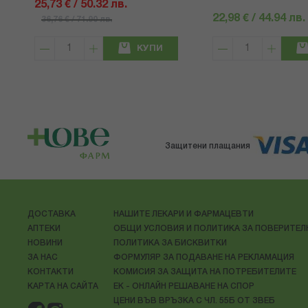
25,73 € / 50.32 лв.
22,98 € / 44.94 лв.
36,76 € / 71.90 лв.
КУПИ
Защитени плащания
ДОСТАВКА
НАШИТЕ ЛЕКАРИ И ФАРМАЦЕВТИ
АПТЕКИ
ОБЩИ УСЛОВИЯ И ПОЛИТИКА ЗА ПОВЕРИТЕ
НОВИНИ
ПОЛИТИКА ЗА БИСКВИТКИ
ЗА НАС
ФОРМУЛЯР ЗА ПОДАВАНЕ НА РЕКЛАМАЦИЯ
КОНТАКТИ
КОМИСИЯ ЗА ЗАЩИТА НА ПОТРЕБИТЕЛИТЕ
КАРТА НА САЙТА
ЕК - ОНЛАЙН РЕШАВАНЕ НА СПОР
ЦЕНИ ВЪВ ВРЪЗКА С ЧЛ. 55Б ОТ ЗВЕБ