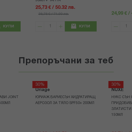
50МЛ + ЧАНТА
25,73 € / 50.32 лв.
24,99 € /
36,76 € / 71.90 лв.
КУПИ
КУПИ
Препоръчани за теб
30%
30%
Uriage
NUXE
АВИ JOINT
ЮРИАЖ БАРИЕСЪН ХИДРАТИРАЩ
НУКС СЪН 
500МЛ
АЕРОЗОЛ ЗА ТЯЛО SPF50+ 200МЛ
ПРИДОБИВ
ЗЛАТИСТИ
150МЛ