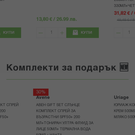
330МЛ+ЧЕ
31,82 € /
13,80 € / 26.99 лв.
45,45 € / 
КУПИ
КУПИ
Комплекти за подарък 🆕
30%
Avene
Uriage
КТ СПРЕЙ
АВЕН GIFT SET СЛЪНЦЕ
ЮРИАЖ КО
200
КОМПЛЕКТ СПРЕЙ ЗА
КРЕМ 500
F50+
ВЪЗРАСТНИ SPF50+ 200
МЛЯКО 500
МЛ+ТОНИРАН УЛТРА ФЛУИД ЗА
ЛИЦЕ 50МЛ+ ТЕРМАЛНА ВОДА