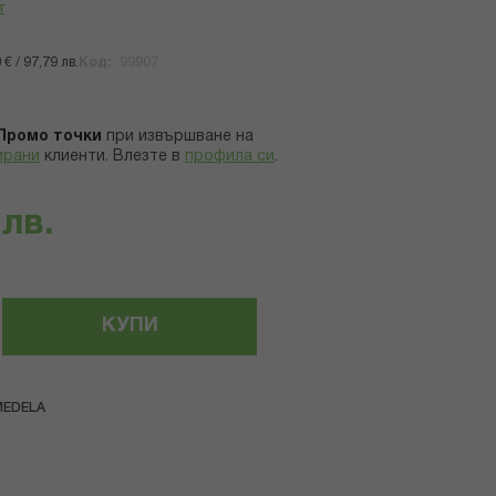
т
€ / 97,79 лв.
Код
99907
Промо точки
при извършване на
ирани
клиенти.
Влезте в
профила си
.
 лв.
КУПИ
MEDELA