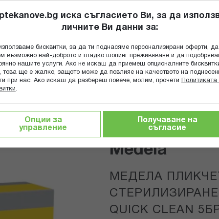
ptekanove.bg иска съгласието Ви, за да използ
личните Ви данни за:
ПОПИТАЙ Ф
използваме бисквитки, за да ти поднасяме персонализирани оферти, да
Търсене
м възможно най-доброто и гладко шопинг преживяване и да подобряв
оянно нашите услуги. Ако не искаш да приемеш опционалните бисквитк
КА
ГРИЖА ЗА МАЙКАТА И ДЕТЕТО
ХРАНИТЕЛНИ ДОБАВКИ
, това ще е жалко, защото може да повлияе на качеството на поднесен
ги при нас. Ако искаш да разбереш повече, молим, прочети
Политиката 
витки
.
ета
Бебешки аксесоари за хранене
ВА QUICK CLEAN 5БР 008.0040
Опции за
Получаване на
управление
съгласие
Medela
МЕДЕЛА ПЛИКЧЕ
СТЕРИЛИЗИРАНЕ
QUICK CLEAN 5БР