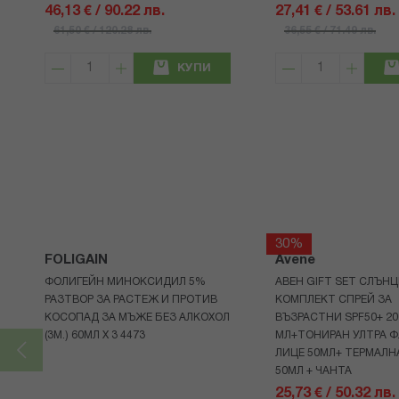
46,13 € / 90.22 лв.
27,41 € / 53.61 лв.
61,50 € / 120.28 лв.
36,55 € / 71.49 лв.
КУПИ
30%
FOLIGAIN
Avene
ФОЛИГЕЙН МИНОКСИДИЛ 5%
АВЕН GIFT SET СЛЪНЦ
РАЗТВОР ЗА РАСТЕЖ И ПРОТИВ
КОМПЛЕКТ СПРЕЙ ЗА
КОСОПАД ЗА МЪЖЕ БЕЗ АЛКОХОЛ
ВЪЗРАСТНИ SPF50+ 20
(3М.) 60МЛ X 3 4473
МЛ+ТОНИРАН УЛТРА Ф
ЛИЦЕ 50МЛ+ ТЕРМАЛН
50МЛ + ЧАНТА
25,73 € / 50.32 лв.