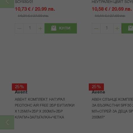
SCY930/01
НЕУТРАЛЕН ЦВЯТ SCY6
10,73 € / 20.99 лв.
10,58 € / 20.69 лв.
14,31 € / 27.99 лв.
14,11 € / 27.60 лв.
КУПИ
25%
25%
Avent
Avene
АВЕНТ КОМПЛЕКТ НАТУРАЛ
АВЕН СЛЪНЦЕ КОМПЛЕ
РЕСПОНС AIR FREE 2БР БУТИЛКИ
ЗА ВЪЗРАСТНИ SPF30 
Х 125МЛ+2БР Х 260МЛ+2БР
МЛ+СПРЕЙ ЗА ДЕЦА SP
КЛАПИ+ЗАЛЪГАЛКА+ЧЕТКА
200МЛ*