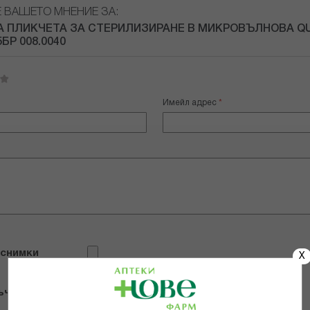
Е ВАШЕТО МНЕНИЕ ЗА:
 ПЛИКЧЕТА ЗА СТЕРИЛИЗИРАНЕ В МИКРОВЪЛНОВА Q
БР 008.0040
Имейл адрес
 снимки
X
ъчвам продукта