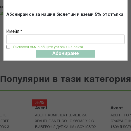
х и се съгласявам с
Общите условия и политиката за
телност
*
Абонирай се за нашия бюлетин и вземи 5% отстъпка.
Имейл *
ИЗПРАТИ
Съгласен съм с общите условия на сайта
Абониране
Популярни в тази категори
25%
Avent
Avent
ЕНЕ
АВЕНТ КОМПЛЕКТ ШИШЕ ЗА
АВЕНТ ТОР
 FREE
ХРАНЕНЕ ANTI-COLIC 260МЛ Х 2 С
СЪХРАНЕНИ
ТОК 3
БИБЕРОН 2 ДУПКИ 1М+ SCY103/02
180МЛ SCF