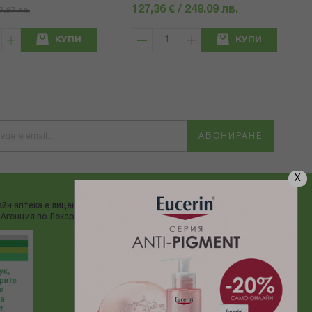
127,36 € / 249.09 лв.
57.87 лв.
КУПИ
КУПИ
АБОНИРАНЕ
X
йн аптека е лицензирана от
ДОСТАВЯМЕ С:
Агенция по Лекарствата"