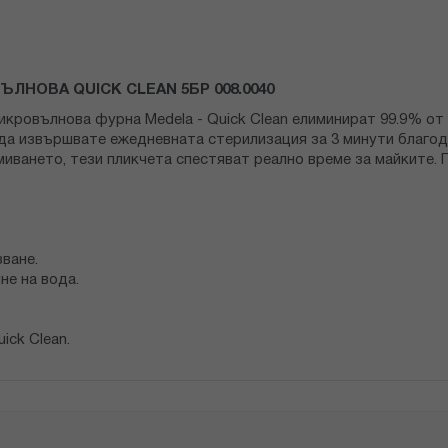
НОВА QUICK CLEAN 5БР 008.0040
икровълнова фурна Medela - Quick Clean елиминират 99.9% от
 да извършвате ежедневната стерилизация за 3 минути благод
миването, тези пликчета спестяват реално време за майките.
ване.
не на вода.
ick Clean.