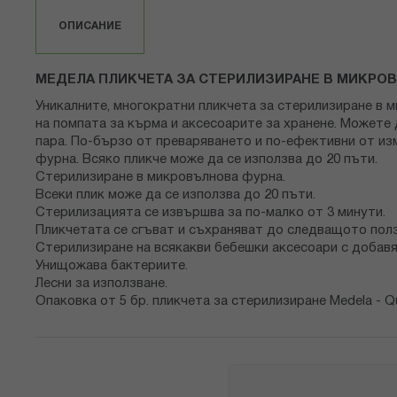
със
снимки
ОПИСАНИЕ
МЕДЕЛА ПЛИКЧЕТА ЗА СТЕРИЛИЗИРАНЕ В МИКРОВЪЛ
Уникалните, многократни пликчета за стерилизиране в м
на помпата за кърма и аксесоарите за хранене. Можете
пара. По-бързо от преваряването и по-ефективни от из
фурна. Всяко пликче може да се използва до 20 пъти.
Стерилизиране в микровълнова фурна.
Всеки плик може да се използва до 20 пъти.
Стерилизацията се извършва за по-малко от 3 минути.
Пликчетата се сгъват и съхраняват до следващото полз
Стерилизиране на всякакви бебешки аксесоари с добавя
Унищожава бактериите.
Лесни за използване.
Опаковка от 5 бр. пликчета за стерилизиране Medela - Qu