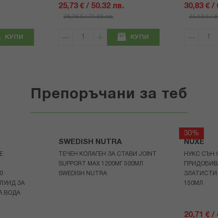
25,73 € / 50.32 лв.
30,83 € /
36,76 € / 71.90 лв.
41,10 € / 
КУПИ
КУПИ
Препоръчани за теб
30%
SWEDISH NUTRA
NUXE
Е
ТЕЧЕН КОЛАГЕН ЗА СТАВИ JOINT
НУКС СЪН 
SUPPORT MAX 1200МГ 500МЛ
ПРИДОБИВ
0
SWEDISH NUTRA
ЗЛАТИСТИ
ЛУИД ЗА
150МЛ
А ВОДА
20,71 € /