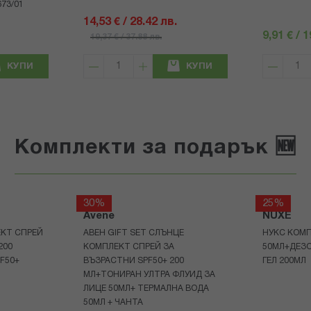
73/01
14,53 € / 28.42 лв.
9,91 € / 
19,37 € / 37.88 лв.
КУПИ
КУПИ
Комплекти за подарък 🆕
30%
25%
Avene
NUXE
КТ СПРЕЙ
АВЕН GIFT SET СЛЪНЦЕ
НУКС КОМП
200
КОМПЛЕКТ СПРЕЙ ЗА
50МЛ+ДЕЗ
F50+
ВЪЗРАСТНИ SPF50+ 200
ГЕЛ 200МЛ
МЛ+ТОНИРАН УЛТРА ФЛУИД ЗА
ЛИЦЕ 50МЛ+ ТЕРМАЛНА ВОДА
50МЛ + ЧАНТА