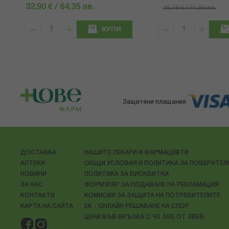
32,90 € / 64.35 лв.
36,76 € / 71.90 лв.
КУПИ
Защитени плащания
ДОСТАВКА
НАШИТЕ ЛЕКАРИ И ФАРМАЦЕВТИ
АПТЕКИ
ОБЩИ УСЛОВИЯ И ПОЛИТИКА ЗА ПОВЕРИТЕ
НОВИНИ
ПОЛИТИКА ЗА БИСКВИТКИ
ЗА НАС
ФОРМУЛЯР ЗА ПОДАВАНЕ НА РЕКЛАМАЦИЯ
КОНТАКТИ
КОМИСИЯ ЗА ЗАЩИТА НА ПОТРЕБИТЕЛИТЕ
КАРТА НА САЙТА
ЕК - ОНЛАЙН РЕШАВАНЕ НА СПОР
ЦЕНИ ВЪВ ВРЪЗКА С ЧЛ. 55Б ОТ ЗВЕБ