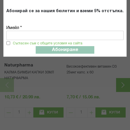
Абонирай се за нашия бюлетин и вземи 5% отстъпка.
Имейл *
Популярни в тази категория
Съгласен съм с общите условия на сайта
Абониране
Naturpharma
Високоефективен витамин D3
КАЛМА БИМБИ КАПКИ 30МЛ
25мкг капс. x 60
НАТУРФАРМА
10,73 € / 20.99 лв.
7,70 € / 15.06 лв.
КУПИ
КУПИ