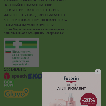
КОМИСИЯ ЗА ЗАЩИТА НА ПОТРЕБИТЕЛИТЕ
ЕК - ОНЛАЙН РЕШАВАНЕ НА СПОР
ЦЕНИ ВЪВ ВРЪЗКА С ЧЛ. 55Б ОТ ЗВЕБ
МИНИСТЕРСТВО ЗА ЗДРАВЕОПАЗВАНЕТО
ИЗПЪЛНИТЕЛНА АГЕНЦИЯ ПО ЛЕКАРСТВАТА
БЪЛГАРСКИ ФАРМАЦЕВТИЧЕН СЪЮЗ
"Нове Фарм онлайн аптека е лицензирана от
Изпълнителната Агенция по Лекарствата"
ДОСТАВЯМЕ С:
X