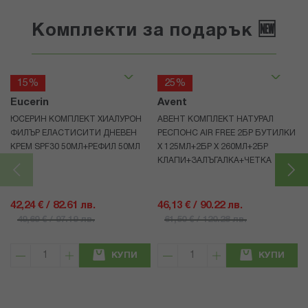
Комплекти за подарък 🆕
15%
25%
Eucerin
Avent
ЮСЕРИН КОМПЛЕКТ ХИАЛУРОН
АВЕНТ КОМПЛЕКТ НАТУРАЛ
ФИЛЪР ЕЛАСТИСИТИ ДНЕВЕН
РЕСПОНС AIR FREE 2БР БУТИЛКИ
КРЕМ SPF30 50МЛ+РЕФИЛ 50МЛ
Х 125МЛ+2БР Х 260МЛ+2БР
КЛАПИ+ЗАЛЪГАЛКА+ЧЕТКА
42,24 € / 82.61 лв.
46,13 € / 90.22 лв.
49,69 € / 97.19 лв.
61,50 € / 120.28 лв.
КУПИ
КУПИ