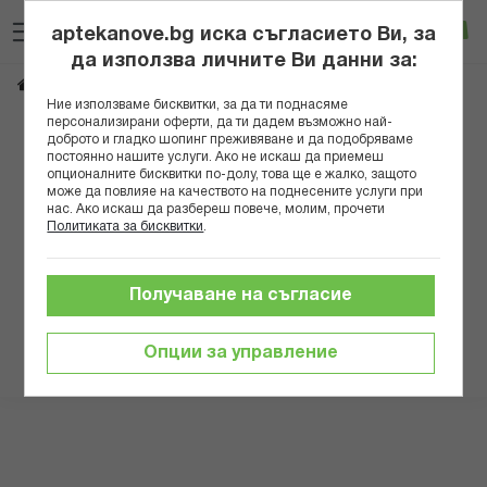
Прескачане
Търсене
Люб
Ко
към
aptekanove.bg иска съгласието Ви, за
съдържанието
Вход
да използва личните Ви данни за:
МАГНУМ ПИНСЕТА ПРАВА НИКЕЛ 9СМ 065
Начало
Ние използваме бисквитки, за да ти поднасяме
персонализирани оферти, да ти дадем възможно най-
Преминете
доброто и гладко шопинг преживяване и да подобряваме
постоянно нашите услуги. Ако не искаш да приемеш
към
опционалните бисквитки по-долу, това ще е жалко, защото
края
може да повлияе на качеството на поднесените услуги при
на
нас. Ако искаш да разбереш повече, молим, прочети
галерията
Политиката за бисквитки
.
на
изображенията
Получаване на съгласие
Опции за управление