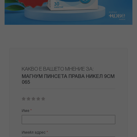
КАКВО Е ВАШЕТО МНЕНИЕ ЗА:
МАГНУМ ПИНСЕТА ПРАВА НИКЕЛ 9СМ
065
1
2
3
4
5
star
stars
stars
stars
stars
Име
Имейл адрес