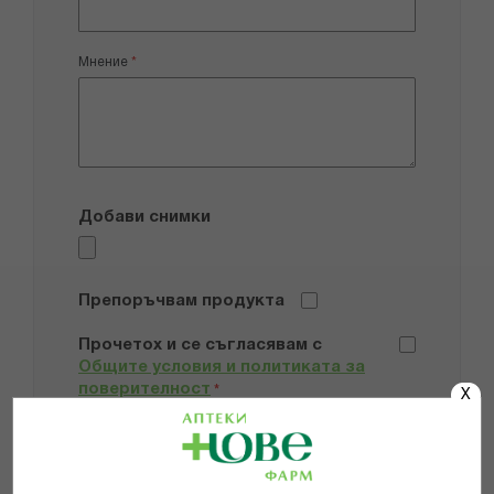
Мнение
Добави снимки
Препоръчвам продукта
Прочетох и се съгласявам с
Общите условия и политиката за
поверителност
*
X
ИЗПРАТИ