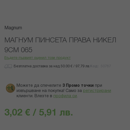
Преминете
Magnum
към
началото
МАГНУМ ПИНСЕТА ПРАВА НИКЕЛ
на
9СМ 065
галерия
със
Бъдете първият оценил този продукт
снимки
Безплатна доставка за над 50.00 € / 97,79 лв.
Код
50787
Можете да спечелите
3
Промо точки
при
извършване на покупка! Само за
регистрирани
клиенти.
Влезте в
профила си
.
3,02 € / 5,91 лв.