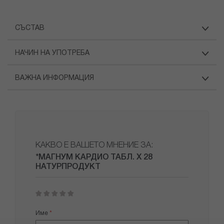
СЪСТАВ
НАЧИН НА УПОТРЕБА
ВАЖНА ИНФОРМАЦИЯ
КАКВО Е ВАШЕТО МНЕНИЕ ЗА:
*МАГНУМ КАРДИО ТАБЛ. Х 28
НАТУРПРОДУКТ
1
2
3
4
5
star
stars
stars
stars
stars
Име