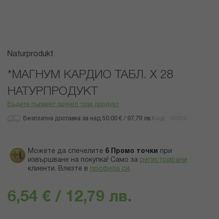
Преминете
Naturprodukt
към
началото
*МАГНУМ КАРДИО ТАБЛ. Х 28
на
НАТУРПРОДУКТ
галерия
със
Бъдете първият оценил този продукт
снимки
Безплатна доставка за над 50.00 € / 97,79 лв.
Код
90353
Можете да спечелите
6
Промо точки
при
извършване на покупка! Само за
регистрирани
клиенти.
Влезте в
профила си
.
6,54 € / 12,79 лв.