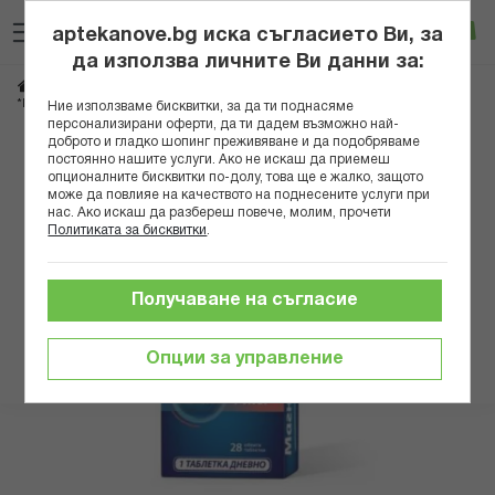
Прескачане
Търсене
Люб
Ко
към
aptekanove.bg иска съгласието Ви, за
съдържанието
Вход
да използва личните Ви данни за:
Начало
Хранителни добавки
Сърце и холестерол
*МАГНУМ КАРДИО ТАБЛ. Х 28 НАТУРПРОДУКТ
Ние използваме бисквитки, за да ти поднасяме
персонализирани оферти, да ти дадем възможно най-
доброто и гладко шопинг преживяване и да подобряваме
Преминете
постоянно нашите услуги. Ако не искаш да приемеш
към
опционалните бисквитки по-долу, това ще е жалко, защото
може да повлияе на качеството на поднесените услуги при
края
нас. Ако искаш да разбереш повече, молим, прочети
на
Политиката за бисквитки
.
галерията
на
изображенията
Получаване на съгласие
Опции за управление