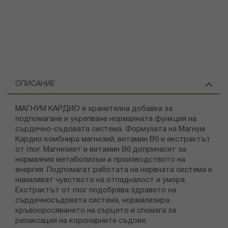
ОПИСАНИЕ
МАГНУМ КАРДИО е хранителна добавка за
подпомагане и укрепване нормалната функция на
сърдечно-съдовата система. Формулата на Магнум
Кардио комбнира магнезий, витамин В6 и екстрактът
от глог. Магнезият и витамин В6 допринасят за
нормалния метаболизъм и производството на
енергия. Подпомагат работата на нервната система и
намаляват чувството на отпадналост и умора.
Екстрактът от глог подобрява здравето на
сърдечносъдовата система, нормализира
кръвооросяването на сърцето и спомага за
релаксация на коронарните съдове.