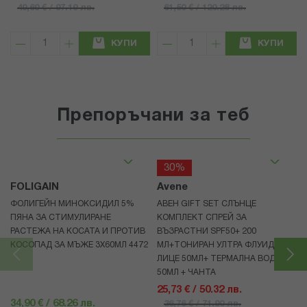
49,69 € / 97.19 лв.
61,50 € / 120.28 лв.
КУПИ
КУПИ
Препоръчани за теб
30%
FOLIGAIN
Avene
ФОЛИГЕЙН МИНОКСИДИЛ 5%
АВЕН GIFT SET СЛЪНЦЕ
ПЯНА ЗА СТИМУЛИРАНЕ
КОМПЛЕКТ СПРЕЙ ЗА
РАСТЕЖА НА КОСАТА И ПРОТИВ
ВЪЗРАСТНИ SPF50+ 200
КОСОПАД ЗА МЪЖЕ 3X60МЛ 4472
МЛ+ТОНИРАН УЛТРА ФЛУИД ЗА
ЛИЦЕ 50МЛ+ ТЕРМАЛНА ВОДА
50МЛ + ЧАНТА
25,73 € / 50.32 лв.
34,90 € / 68.26 лв.
36,76 € / 71.90 лв.