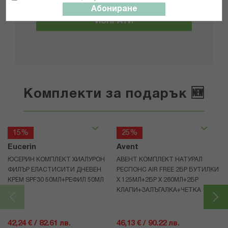
Абониране
ИЗПРАТИ
Комплекти за подарък 🆕
15%
25%
Eucerin
Avent
ЮСЕРИН КОМПЛЕКТ ХИАЛУРОН
АВЕНТ КОМПЛЕКТ НАТУРАЛ
ФИЛЪР ЕЛАСТИСИТИ ДНЕВЕН
РЕСПОНС AIR FREE 2БР БУТИЛКИ
КРЕМ SPF30 50МЛ+РЕФИЛ 50МЛ
Х 125МЛ+2БР Х 260МЛ+2БР
КЛАПИ+ЗАЛЪГАЛКА+ЧЕТКА
42,24 € / 82.61 лв.
46,13 € / 90.22 лв.