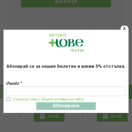
ИЗПРАТИ
X
Популярни в тази категория
Абонирай се за нашия бюлетин и вземи 5% отстъпка.
Magnum
STANDELI
МАГНУМ ЧЕТКА ТЯЛО ПРЕМИУМ
СТАНДЕЛИ 0780422 МАСАЖНА
Имейл *
171
ЧЕТКА ЗА БАНЯ ОТ ГЛИГАНСКИ
КОСЪМ
Съгласен съм с общите условия на сайта
5,06 € / 9.90 лв.
6,74 € / 13.18 лв.
Абониране
КУПИ
КУПИ