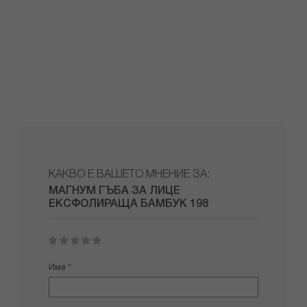
КАКВО Е ВАШЕТО МНЕНИЕ ЗА:
МАГНУМ ГЪБА ЗА ЛИЦЕ
ЕКСФОЛИРАЩА БАМБУК 198
1
2
3
4
5
star
stars
stars
stars
stars
Име