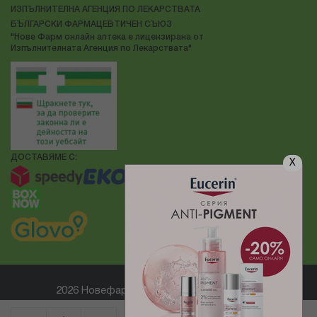
ИЗПЪЛНИТЕЛНА АГЕНЦИЯ ПО ЛЕКАРСТВАТА
БЪЛГАРСКИ ФАРМАЦЕВТИЧЕН СЪЮЗ
"Нове Фарм онлайн аптека е лицензирана от
Изпълнителната Агенция по Лекарствата"
ДОСТАВЯМЕ С:
X
2026 Новефарм ® Всички права запазени
Електронен магазин
разработен и поддържан от