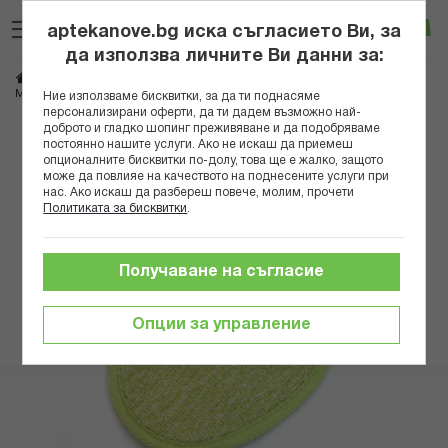
Прескачане
Търсене
Люб
Ко
към
aptekanove.bg иска съгласието Ви, за
съдържанието
Вход
да използва личните Ви данни за:
Начало
Козметика
Аксесоари за баня
МАГНУМ ГЪБА ЗА ЛИЦЕ ЕКСФОЛИРАЩА БАМБУК 198
Ние използваме бисквитки, за да ти поднасяме
персонализирани оферти, да ти дадем възможно най-
доброто и гладко шопинг преживяване и да подобряваме
Преминете
постоянно нашите услуги. Ако не искаш да приемеш
към
опционалните бисквитки по-долу, това ще е жалко, защото
може да повлияе на качеството на поднесените услуги при
края
нас. Ако искаш да разбереш повече, молим, прочети
на
Политиката за бисквитки
.
галерията
на
изображенията
Получаване на съгласие
Опции за управление