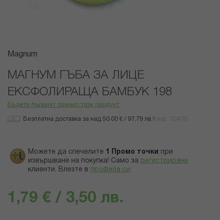
Преминете
Magnum
към
началото
МАГНУМ ГЪБА ЗА ЛИЦЕ
на
ЕКСФОЛИРАЩА БАМБУК 198
галерия
със
Бъдете първият оценил този продукт
снимки
Безплатна доставка за над 50.00 € / 97,79 лв.
Код
33428
Можете да спечелите
1
Промо точки
при
извършване на покупка! Само за
регистрирани
клиенти.
Влезте в
профила си
.
1,79 € / 3,50 лв.