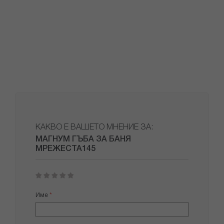
КАКВО Е ВАШЕТО МНЕНИЕ ЗА:
МАГНУМ ГЪБА ЗА БАНЯ
МРЕЖЕСТА145
1
2
3
4
5
star
stars
stars
stars
stars
Име