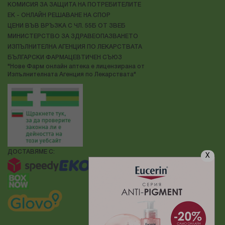
КОМИСИЯ ЗА ЗАЩИТА НА ПОТРЕБИТЕЛИТЕ
ЕК - ОНЛАЙН РЕШАВАНЕ НА СПОР
ЦЕНИ ВЪВ ВРЪЗКА С ЧЛ. 55Б ОТ ЗВЕБ
МИНИСТЕРСТВО ЗА ЗДРАВЕОПАЗВАНЕТО
ИЗПЪЛНИТЕЛНА АГЕНЦИЯ ПО ЛЕКАРСТВАТА
БЪЛГАРСКИ ФАРМАЦЕВТИЧЕН СЪЮЗ
"Нове Фарм онлайн аптека е лицензирана от
Изпълнителната Агенция по Лекарствата"
ДОСТАВЯМЕ С:
X