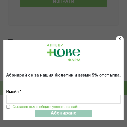
ИЗПРАТИ
X
Популярни в тази категория
Magnum
STANDELI
Абонирай се за нашия бюлетин и вземи 5% отстъпка.
МАГНУМ ЧЕТКА ТЯЛО ПРЕМИУМ
СТАНДЕЛИ 0780422 МАСАЖНА
171
ЧЕТКА ЗА БАНЯ ОТ ГЛИГАНСКИ
КОСЪМ
Имейл *
5,06 € / 9.90 лв.
6,74 € / 13.18 лв.
Съгласен съм с общите условия на сайта
КУПИ
КУПИ
Абониране