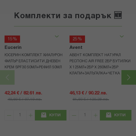
Комплекти за подарък 🆕
15%
25%
Eucerin
Avent
ЮСЕРИН КОМПЛЕКТ ХИАЛУРОН
АВЕНТ КОМПЛЕКТ НАТУРАЛ
ФИЛЪР ЕЛАСТИСИТИ ДНЕВЕН
РЕСПОНС AIR FREE 2БР БУТИЛКИ
КРЕМ SPF30 50МЛ+РЕФИЛ 50МЛ
Х 125МЛ+2БР Х 260МЛ+2БР
КЛАПИ+ЗАЛЪГАЛКА+ЧЕТКА
42,24 € / 82.61 лв.
46,13 € / 90.22 лв.
49,69 € / 97.19 лв.
61,50 € / 120.28 лв.
КУПИ
КУПИ