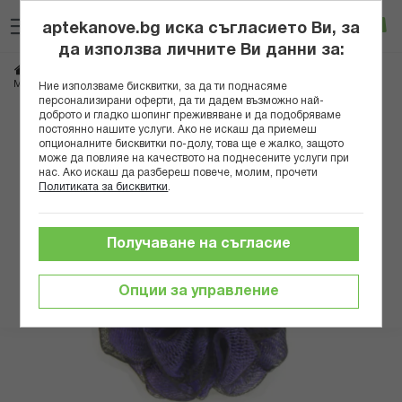
Прескачане
Търсене
Люб
Ко
към
aptekanove.bg иска съгласието Ви, за
съдържанието
Вход
да използва личните Ви данни за:
Начало
Козметика
Аксесоари за баня
МАГНУМ ГЪБА ЗА БАНЯ МРЕЖЕСТА145
Ние използваме бисквитки, за да ти поднасяме
персонализирани оферти, да ти дадем възможно най-
доброто и гладко шопинг преживяване и да подобряваме
Преминете
постоянно нашите услуги. Ако не искаш да приемеш
към
опционалните бисквитки по-долу, това ще е жалко, защото
може да повлияе на качеството на поднесените услуги при
края
нас. Ако искаш да разбереш повече, молим, прочети
на
Политиката за бисквитки
.
галерията
на
изображенията
Получаване на съгласие
Опции за управление