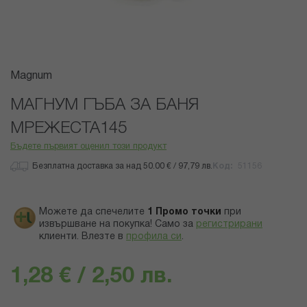
Преминете
Magnum
към
началото
МАГНУМ ГЪБА ЗА БАНЯ
на
МРЕЖЕСТА145
галерия
със
Бъдете първият оценил този продукт
снимки
Безплатна доставка за над 50.00 € / 97,79 лв.
Код
51156
Можете да спечелите
1
Промо точки
при
извършване на покупка! Само за
регистрирани
клиенти.
Влезте в
профила си
.
1,28 € / 2,50 лв.