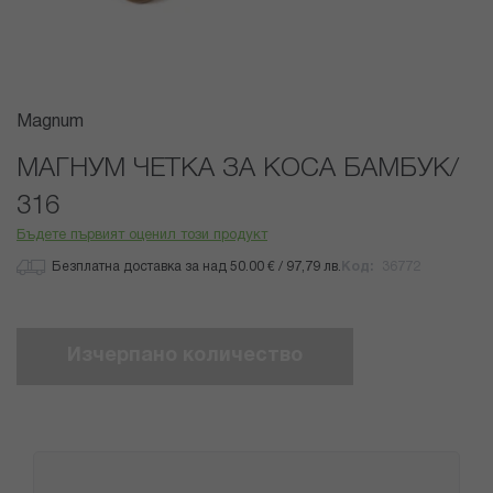
Преминете
Magnum
към
началото
МАГНУМ ЧЕТКА ЗА КОСА БАМБУК/
на
316
галерия
със
Бъдете първият оценил този продукт
снимки
Безплатна доставка за над 50.00 € / 97,79 лв.
Код
36772
Изчерпано количество