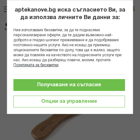
Прескачане
Търсене
Люб
Ко
към
aptekanove.bg иска съгласието Ви, за
съдържанието
Вход
да използва личните Ви данни за:
Начало
Козметика
Аксесоари за коса
МАГНУМ ЧЕТКА ЗА КОСА БАМБУК/ 316
Ние използваме бисквитки, за да ти поднасяме
персонализирани оферти, да ти дадем възможно най-
доброто и гладко шопинг преживяване и да подобряваме
Преминете
постоянно нашите услуги. Ако не искаш да приемеш
към
опционалните бисквитки по-долу, това ще е жалко, защото
може да повлияе на качеството на поднесените услуги при
края
нас. Ако искаш да разбереш повече, молим, прочети
на
Политиката за бисквитки
.
галерията
на
изображенията
Получаване на съгласие
Опции за управление