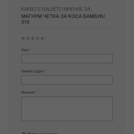
КАКВО Е ВАШЕТО МНЕНИЕ ЗА:
МАГНУМ ЧЕТКА ЗА КОСА БАМБУК/
316
1
2
3
4
5
star
stars
stars
stars
stars
Име
Имейл адрес
Мнение