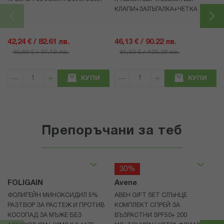
КЛАПИ+ЗАЛЪГАЛКА+ЧЕТКА
42,24 € / 82.61 лв.
46,13 € / 90.22 лв.
49,69 € / 97.19 лв.
61,50 € / 120.28 лв.
КУПИ
КУПИ
Препоръчани за теб
30%
FOLIGAIN
Avene
ФОЛИГЕЙН МИНОКСИДИЛ 5%
АВЕН GIFT SET СЛЪНЦЕ
РАЗТВОР ЗА РАСТЕЖ И ПРОТИВ
КОМПЛЕКТ СПРЕЙ ЗА
КОСОПАД ЗА МЪЖЕ БЕЗ
ВЪЗРАСТНИ SPF50+ 200