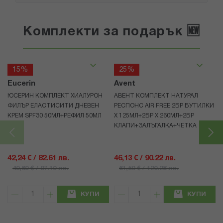
Комплекти за подарък 🆕
15%
25%
Eucerin
Avent
ЮСЕРИН КОМПЛЕКТ ХИАЛУРОН
АВЕНТ КОМПЛЕКТ НАТУРАЛ
ФИЛЪР ЕЛАСТИСИТИ ДНЕВЕН
РЕСПОНС AIR FREE 2БР БУТИЛКИ
КРЕМ SPF30 50МЛ+РЕФИЛ 50МЛ
Х 125МЛ+2БР Х 260МЛ+2БР
КЛАПИ+ЗАЛЪГАЛКА+ЧЕТКА
42,24 € / 82.61 лв.
46,13 € / 90.22 лв.
49,69 € / 97.19 лв.
61,50 € / 120.28 лв.
КУПИ
КУПИ