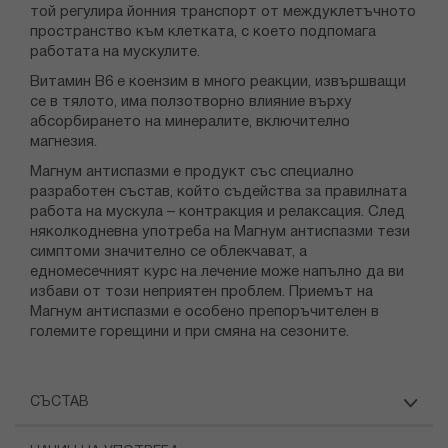
той регулира йонния транспорт от междуклетъчното
пространство към клетката, с което подпомага
работата на мускулите.
Витамин В6 е коензим в много реакции, извършващи
се в тялото, има ползотворно влияние върху
абсорбирането на минералите, включително
магнезия.
Магнум антиспазми е продукт със специално
разработен състав, който съдейства за правилната
работа на мускула – контракция и релаксация. След
няколкодневна употреба на Магнум антиспазми тези
симптоми значително се облекчават, а
едномесечният курс на лечение може напълно да ви
избави от този неприятен проблем. Приемът на
Магнум антиспазми е особено препоръчителен в
големите горещини и при смяна на сезоните.
СЪСТАВ