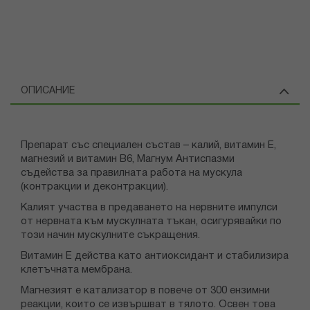
ОПИСАНИЕ
Препарат със специален състав – калий, витамин E,
магнезий и витамин В6, Магнум Антиспазми
съдейства за правилната работа на мускула
(контракции и деконтракции).
Калият участва в предаването на нервните импулси
от нервната към мускулната тъкан, осигурявайки по
този начин мускулните съкращения.
Витамин Е действа като антиоксидант и стабилизира
клетъчната мембрана.
Магнезият е катализатор в повече от 300 ензимни
реакции, които се извършват в тялото. Освен това