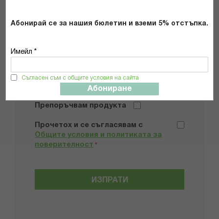
Абонирай се за нашия бюлетин и вземи 5% отстъпка.
Имейл *
Добави снимки
Съгласен съм с общите условия на сайта
Абониране
Препоръчвам продукта
Прочетох и се съгласявам с
Общите условия и политиката за
поверителност
*
ИЗПРАТИ