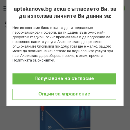
Прескачане
Търсене
Люб
Ко
към
aptekanove.bg иска съгласието Ви, за
съдържанието
Вход
да използва личните Ви данни за:
Начало
Здраве
Проблеми с нервната система
*МАГНУМ АНТИСПАЗМИ ТАБЛ. Х 56
Ние използваме бисквитки, за да ти поднасяме
персонализирани оферти, да ти дадем възможно най-
доброто и гладко шопинг преживяване и да подобряваме
Преминете
постоянно нашите услуги. Ако не искаш да приемеш
към
опционалните бисквитки по-долу, това ще е жалко, защото
може да повлияе на качеството на поднесените услуги при
края
нас. Ако искаш да разбереш повече, молим, прочети
на
Политиката за бисквитки
.
галерията
на
изображенията
Получаване на съгласие
Опции за управление