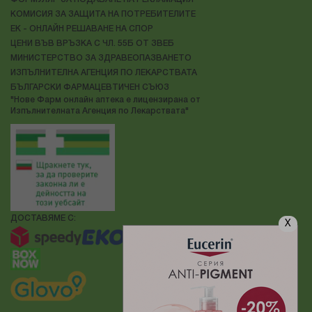
КОМИСИЯ ЗА ЗАЩИТА НА ПОТРЕБИТЕЛИТЕ
ЕК - ОНЛАЙН РЕШАВАНЕ НА СПОР
ЦЕНИ ВЪВ ВРЪЗКА С ЧЛ. 55Б ОТ ЗВЕБ
МИНИСТЕРСТВО ЗА ЗДРАВЕОПАЗВАНЕТО
ИЗПЪЛНИТЕЛНА АГЕНЦИЯ ПО ЛЕКАРСТВАТА
БЪЛГАРСКИ ФАРМАЦЕВТИЧЕН СЪЮЗ
"Нове Фарм онлайн аптека е лицензирана от
Изпълнителната Агенция по Лекарствата"
ДОСТАВЯМЕ С:
X