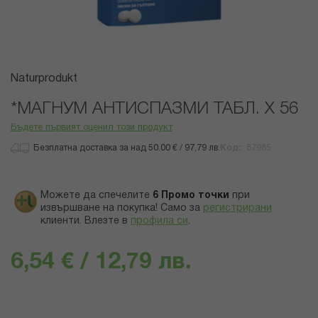
Преминете
Naturprodukt
към
началото
*МАГНУМ АНТИСПАЗМИ ТАБЛ. Х 56
на
Бъдете първият оценил този продукт
галерия
със
Безплатна доставка за над 50.00 € / 97,79 лв.
Код
87985
снимки
Можете да спечелите
6
Промо точки
при
извършване на покупка! Само за
регистрирани
клиенти.
Влезте в
профила си
.
6,54 € / 12,79 лв.