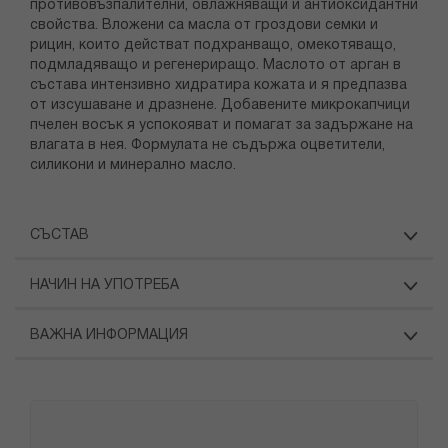
противовъзпалителни, овлажняващи и антиоксидантни
свойства. Вложени са масла от гроздови семки и
рицин, които действат подхранващо, омекотяващо,
подмладяващо и регенериращо. Маслото от арган в
състава интензивно хидратира кожата и я предпазва
от изсушаване и дразнене. Добавените микрокапчици
пчелен восък я успокояват и помагат за задържане на
влагата в нея. Формулата не съдържа оцветители,
силикони и минерално масло.
СЪСТАВ
НАЧИН НА УПОТРЕБА
ВАЖНА ИНФОРМАЦИЯ