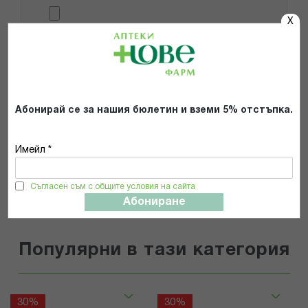
X
Препоръчвам продукта
Прочетох и се съгласявам с
Общите условия и политиката за
поверителност
*
Абонирай се за нашия бюлетин и вземи 5% отстъпка.
Имейл *
ИЗПРАТИ
Съгласен съм с общите условия на сайта
Абониране
Популярни в тази категория
30%
30%