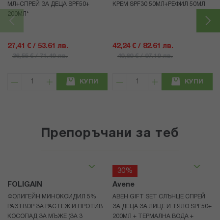
МЛ+СПРЕЙ ЗА ДЕЦА SPF50+
КРЕМ SPF30 50МЛ+РЕФИЛ 50МЛ
200МЛ*
27,41 € / 53.61 лв.
42,24 € / 82.61 лв.
36,55 € / 71.49 лв.
49,69 € / 97.19 лв.
КУПИ
КУПИ
Препоръчани за теб
30%
FOLIGAIN
Avene
ФОЛИГЕЙН МИНОКСИДИЛ 5%
АВЕН GIFT SET СЛЪНЦЕ СПРЕЙ
РАЗТВОР ЗА РАСТЕЖ И ПРОТИВ
ЗА ДЕЦА ЗА ЛИЦЕ И ТЯЛО SPF50+
КОСОПАД ЗА МЪЖЕ (ЗА 3
200МЛ + ТЕРМАЛНА ВОДА +