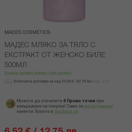
Преминете
MADES COSMETICS
към
началото
МАДЕС МЛЯКО ЗА ТЯЛО С
на
ЕКСТРАКТ ОТ ЖЕНСКО БИЛЕ
галерия
със
500МЛ
снимки
Бъдете първият оценил този продукт
Безплатна доставка за над 50.00 € / 97,79 лв.
Код
5221
Можете да спечелите
6
Промо точки
при
извършване на покупка! Само за
регистрирани
клиенти.
Влезте в
профила си
.
6,52 € / 12,75 лв.