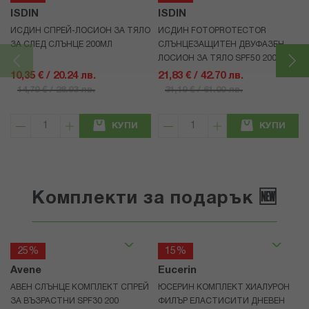
ISDIN
ISDIN
ИСДИН СПРЕЙ-ЛОСИОН ЗА ТЯЛО
ИСДИН FOTOPROTECTOR
ЗА СЛЕД СЛЪНЦЕ 200МЛ
СЛЪНЦЕЗАЩИТЕН ДВУФАЗЕН
ЛОСИОН ЗА ТЯЛО SPF50 200МЛ
10,35 € / 20.24 лв.
21,83 € / 42.70 лв.
14,79 € / 28.93 лв.
31,19 € / 61.00 лв.
КУПИ
КУПИ
Комплекти за подарък 🆕
25%
15%
Avene
Eucerin
АВЕН СЛЪНЦЕ КОМПЛЕКТ СПРЕЙ
ЮСЕРИН КОМПЛЕКТ ХИАЛУРОН
ЗА ВЪЗРАСТНИ SPF30 200
ФИЛЪР ЕЛАСТИСИТИ ДНЕВЕН