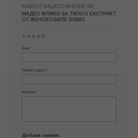
КАКВО Е ВАШЕТО МНЕНИЕ ЗА:
МАДЕС МЛЯКО ЗА ТЯЛО С ЕКСТРАКТ
ОТ ЖЕНСКО БИЛЕ 500МЛ
1
2
3
4
5
star
stars
stars
stars
stars
Име
Имейл адрес
Мнение
Добави снимки