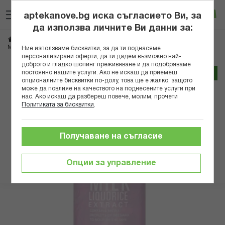
Прескачане
Търсене
Люб
Ко
към
aptekanove.bg иска съгласието Ви, за
съдържанието
Вход
да използва личните Ви данни за:
Начало
Козметика
Козметика за тяло
МАДЕС МЛЯКО ЗА ТЯЛО С ЕКСТРАКТ ОТ ЖЕНСКО БИЛЕ 500МЛ
Ние използваме бисквитки, за да ти поднасяме
персонализирани оферти, да ти дадем възможно най-
доброто и гладко шопинг преживяване и да подобряваме
Преминете
постоянно нашите услуги. Ако не искаш да приемеш
Трайно ниска цена онлайн
към
опционалните бисквитки по-долу, това ще е жалко, защото
може да повлияе на качеството на поднесените услуги при
края
нас. Ако искаш да разбереш повече, молим, прочети
на
Политиката за бисквитки
.
галерията
на
изображенията
Получаване на съгласие
Опции за управление