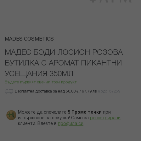
Преминете
MADES COSMETICS
към
началото
МАДЕС БОДИ ЛОСИОН РОЗОВА
на
БУТИЛКА С АРОМАТ ПИКАНТНИ
галерия
със
УСЕЩАНИЯ 350МЛ
снимки
Бъдете първият оценил този продукт
Безплатна доставка за над 50.00 € / 97,79 лв.
Код
87259
Можете да спечелите
5
Промо точки
при
извършване на покупка! Само за
регистрирани
клиенти.
Влезте в
профила си
.