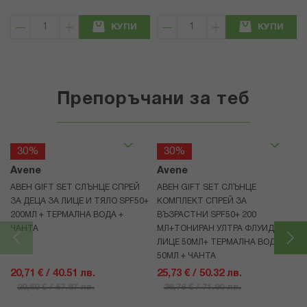
КУПИ
КУПИ
Препоръчани за теб
30%
30%
Avene
Avene
АВЕН GIFT SET СЛЪНЦЕ СПРЕЙ
АВЕН GIFT SET СЛЪНЦЕ
ЗА ДЕЦА ЗА ЛИЦЕ И ТЯЛО SPF50+
КОМПЛЕКТ СПРЕЙ ЗА
200МЛ + ТЕРМАЛНА ВОДА +
ВЪЗРАСТНИ SPF50+ 200
ЧАНТА
МЛ+ТОНИРАН УЛТРА ФЛУИД ЗА
ЛИЦЕ 50МЛ+ ТЕРМАЛНА ВОДА
50МЛ + ЧАНТА
20,71 € / 40.51 лв.
25,73 € / 50.32 лв.
29,59 € / 57.87 лв.
36,76 € / 71.90 лв.