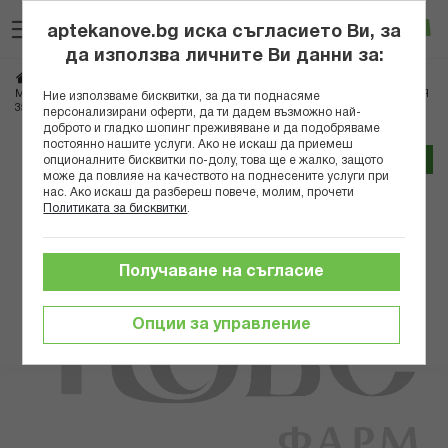
Прескачане
Търсене
Люб
Ко
към
aptekanove.bg иска съгласието Ви, за
съдържанието
Вход
да използва личните Ви данни за:
Начало
Козметика
Козметика за тяло
МАДЕС БОДИ ЛОСИОН РОЗОВА БУТИЛКА С АРОМАТ ПИКАНТНИ УСЕЩАНИЯ
Ние използваме бисквитки, за да ти поднасяме
350МЛ
персонализирани оферти, да ти дадем възможно най-
доброто и гладко шопинг преживяване и да подобряваме
постоянно нашите услуги. Ако не искаш да приемеш
Преминете
Трайно ниска цена онлайн
опционалните бисквитки по-долу, това ще е жалко, защото
към
може да повлияе на качеството на поднесените услуги при
нас. Ако искаш да разбереш повече, молим, прочети
края
Политиката за бисквитки
.
на
галерията
на
Получаване на съгласие
изображенията
Опции за управление