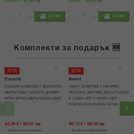
43,49 € / 85.06 лв.
8,59 € / 16.80 лв.
КУПИ
КУПИ
Комплекти за подарък 🆕
15%
25%
Eucerin
Avent
ЮСЕРИН КОМПЛЕКТ ХИАЛУРОН
АВЕНТ КОМПЛЕКТ НАТУРАЛ
ФИЛЪР ЕЛАСТИСИТИ ДНЕВЕН
РЕСПОНС AIR FREE 2БР БУТИЛКИ
КРЕМ SPF30 50МЛ+РЕФИЛ 50МЛ
Х 125МЛ+2БР Х 260МЛ+2БР
КЛАПИ+ЗАЛЪГАЛКА+ЧЕТКА
42,24 € / 82.61 лв.
46,13 € / 90.22 лв.
49,69 € / 97.19 лв.
61,50 € / 120.28 лв.