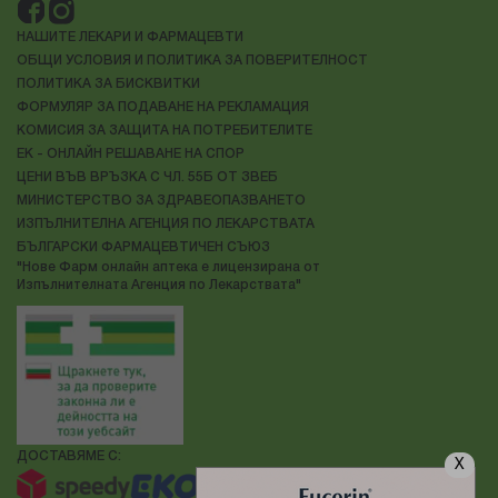
НАШИТЕ ЛЕКАРИ И ФАРМАЦЕВТИ
ОБЩИ УСЛОВИЯ И ПОЛИТИКА ЗА ПОВЕРИТЕЛНОСТ
ПОЛИТИКА ЗА БИСКВИТКИ
ФОРМУЛЯР ЗА ПОДАВАНЕ НА РЕКЛАМАЦИЯ
КОМИСИЯ ЗА ЗАЩИТА НА ПОТРЕБИТЕЛИТЕ
ЕК - ОНЛАЙН РЕШАВАНЕ НА СПОР
ЦЕНИ ВЪВ ВРЪЗКА С ЧЛ. 55Б ОТ ЗВЕБ
МИНИСТЕРСТВО ЗА ЗДРАВЕОПАЗВАНЕТО
ИЗПЪЛНИТЕЛНА АГЕНЦИЯ ПО ЛЕКАРСТВАТА
БЪЛГАРСКИ ФАРМАЦЕВТИЧЕН СЪЮЗ
"Нове Фарм онлайн аптека е лицензирана от
Изпълнителната Агенция по Лекарствата"
ДОСТАВЯМЕ С:
X