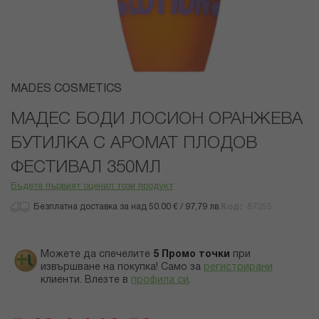
Преминете
MADES COSMETICS
към
началото
МАДЕС БОДИ ЛОСИОН ОРАНЖЕВА
на
БУТИЛКА С АРОМАТ ПЛОДОВ
галерия
със
ФЕСТИВАЛ 350МЛ
снимки
Бъдете първият оценил този продукт
Безплатна доставка за над 50.00 € / 97,79 лв.
Код
87255
Можете да спечелите
5
Промо точки
при
извършване на покупка! Само за
регистрирани
клиенти.
Влезте в
профила си
.