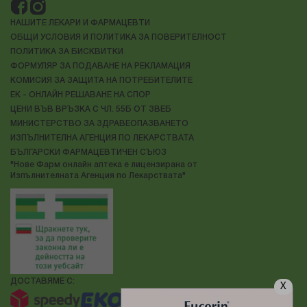
НАШИТЕ ЛЕКАРИ И ФАРМАЦЕВТИ
ОБЩИ УСЛОВИЯ И ПОЛИТИКА ЗА ПОВЕРИТЕЛНОСТ
ПОЛИТИКА ЗА БИСКВИТКИ
ФОРМУЛЯР ЗА ПОДАВАНЕ НА РЕКЛАМАЦИЯ
КОМИСИЯ ЗА ЗАЩИТА НА ПОТРЕБИТЕЛИТЕ
ЕК - ОНЛАЙН РЕШАВАНЕ НА СПОР
ЦЕНИ ВЪВ ВРЪЗКА С ЧЛ. 55Б ОТ ЗВЕБ
МИНИСТЕРСТВО ЗА ЗДРАВЕОПАЗВАНЕТО
ИЗПЪЛНИТЕЛНА АГЕНЦИЯ ПО ЛЕКАРСТВАТА
БЪЛГАРСКИ ФАРМАЦЕВТИЧЕН СЪЮЗ
"Нове Фарм онлайн аптека е лицензирана от
Изпълнителната Агенция по Лекарствата"
ДОСТАВЯМЕ С:
X