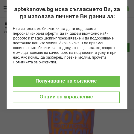
Прескачане
Търсене
Люб
Ко
към
aptekanove.bg иска съгласието Ви, за
съдържанието
Вход
да използва личните Ви данни за:
Начало
Козметика
Козметика за тяло
МАДЕС БОДИ ЛОСИОН ОРАНЖЕВА БУТИЛКА С АРОМАТ ПЛОДОВ ФЕСТИВАЛ
Ние използваме бисквитки, за да ти поднасяме
350МЛ
персонализирани оферти, да ти дадем възможно най-
доброто и гладко шопинг преживяване и да подобряваме
постоянно нашите услуги. Ако не искаш да приемеш
Преминете
Трайно ниска цена онлайн
опционалните бисквитки по-долу, това ще е жалко, защото
към
може да повлияе на качеството на поднесените услуги при
нас. Ако искаш да разбереш повече, молим, прочети
края
Политиката за бисквитки
.
на
галерията
на
Получаване на съгласие
изображенията
Опции за управление