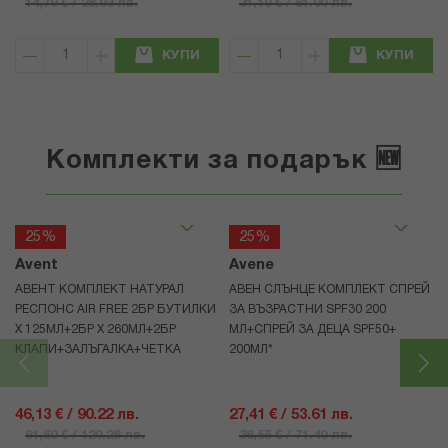
14,79 € / 28.93 лв.
31,19 € / 61.00 лв.
КУПИ
КУПИ
Комплекти за подарък 🆕
25%
25%
Avent
Avene
АВЕНТ КОМПЛЕКТ НАТУРАЛ
АВЕН СЛЪНЦЕ КОМПЛЕКТ СПРЕЙ
РЕСПОНС AIR FREE 2БР БУТИЛКИ
ЗА ВЪЗРАСТНИ SPF30 200
Х 125МЛ+2БР Х 260МЛ+2БР
МЛ+СПРЕЙ ЗА ДЕЦА SPF50+
КЛАПИ+ЗАЛЪГАЛКА+ЧЕТКА
200МЛ*
46,13 € / 90.22 лв.
27,41 € / 53.61 лв.
61,50 € / 120.28 лв.
36,55 € / 71.49 лв.