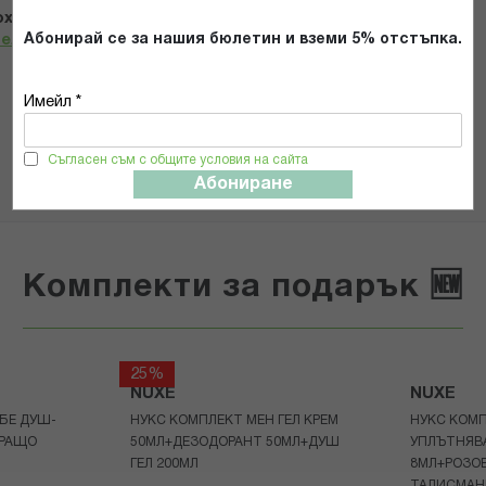
х и се съгласявам с
Общите условия и политиката за
Абонирай се за нашия бюлетин и вземи 5% отстъпка.
телност
*
Имейл *
ИЗПРАТИ
Съгласен съм с общите условия на сайта
Абониране
Комплекти за подарък 🆕
25%
NUXE
NUXE
БЕ ДУШ-
НУКС КОМПЛЕКТ МЕН ГЕЛ КРЕМ
НУКС КОМП
ИРАЩО
50МЛ+ДЕЗОДОРАНТ 50МЛ+ДУШ
УПЛЪТНЯВ
ГЕЛ 200МЛ
8МЛ+РОЗОВ
ТАЛИСМАН