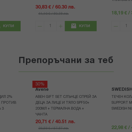
30,83 € / 60.30 лв.
18,19 € /
41,10 € / 80.38 лв.
КУПИ
КУПИ
Препоръчани за теб
30%
Avene
SWEDIS
ДИЛ 2%
АВЕН GIFT SET СЛЪНЦЕ СПРЕЙ ЗА
ТЕЧЕН КОЛ
И ПРОТИВ
ДЕЦА ЗА ЛИЦЕ И ТЯЛО SPF50+
SUPPORT M
 3
200МЛ + ТЕРМАЛНА ВОДА +
SWEDISH N
ЧАНТА
20,71 € / 40.51 лв.
22,98 € /
29,59 € / 57.87 лв.