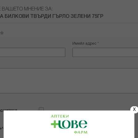
Е ВАШЕТО МНЕНИЕ ЗА:
А БИЛКОВИ ТВЪРДИ ГЪРЛО ЗЕЛЕНИ 75ГР
Имейл адрес
X
 снимки
ъчвам продукта