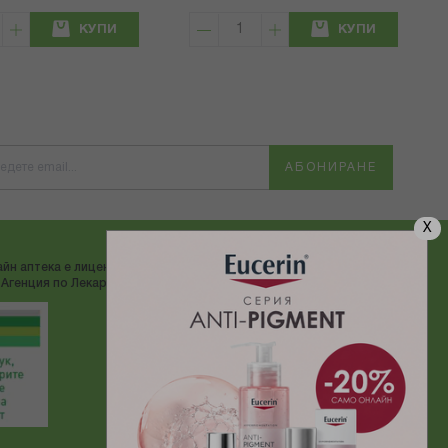
КУПИ
КУПИ
АБОНИРАНЕ
X
йн аптека е лицензирана от
ДОСТАВЯМЕ С:
Агенция по Лекарствата"