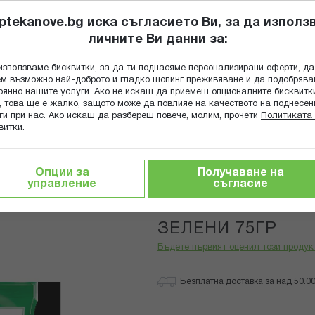
ptekanove.bg иска съгласието Ви, за да използ
личните Ви данни за:
ПОПИТАЙ Ф
използваме бисквитки, за да ти поднасяме персонализирани оферти, да
Търсене
м възможно най-доброто и гладко шопинг преживяване и да подобряв
оянно нашите услуги. Ако не искаш да приемеш опционалните бисквитк
КА
ГРИЖА ЗА МАЙКАТА И ДЕТЕТО
ХРАНИТЕЛНИ ДОБАВКИ
, това ще е жалко, защото може да повлияе на качеството на поднесен
ги при нас. Ако искаш да разбереш повече, молим, прочети
Политиката 
витки
.
блетки и бонбони за смучене
ЛУКЧЕТА БИЛКОВИ ТВЪРДИ
Опции за
Получаване на
управление
съгласие
ЛУКЧЕТА БИЛКО
ЗЕЛЕНИ 75ГР
Бъдете първият оценил този продук
Безплатна доставка за над 50.00 