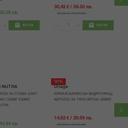
30,42 € / 59.50 лв.
 35.58 лв.
35,79 € / 70.00 лв.
КУПИ
КУПИ
30%
H NUTRA
Uriage
АГЕН ЗА СТАВИ JOINT
ЮРИАЖ БАРИЕСЪН ХИДРАТИРАЩ
AX 1200МГ 500МЛ
АЕРОЗОЛ ЗА ТЯЛО SPF50+ 200МЛ
UTRA
14,62 € / 28.59 лв.
 44.94 лв.
20,89 € / 40.86 лв.