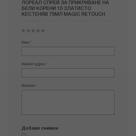
ЛОРЕАЛ СПРЕЙ ЗА ПРИКРИВАНЕ НА
БЕЛИ КОРЕНИ 10 ЗЛАТИСТО
КЕСТЕНЯВ 75МЛ MAGIC RETOUCH
1
2
3
4
5
star
stars
stars
stars
stars
Име
Имейл адрес
Мнение
Добави снимки