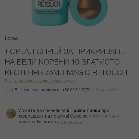
Преминете
Loreal
към
началото
ЛОРЕАЛ СПРЕЙ ЗА ПРИКРИВАНЕ
на
НА БЕЛИ КОРЕНИ 10 ЗЛАТИСТО
галерия
със
КЕСТЕНЯВ 75МЛ MAGIC RETOUCH
снимки
Бъдете първият оценил този продукт
Безплатна доставка за над 50.00 € / 97,79 лв.
Код
46861
Можете да спечелите
5
Промо точки
при
извършване на покупка! Само за
регистрирани
клиенти.
Влезте в
профила си
.