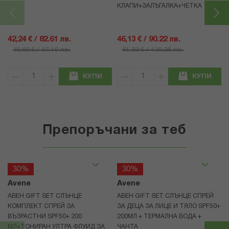
КЛАПИ+ЗАЛЪГАЛКА+ЧЕТКА
42,24 € / 82.61 лв.
46,13 € / 90.22 лв.
49,69 € / 97.19 лв.
61,50 € / 120.28 лв.
КУПИ
КУПИ
Препоръчани за теб
30%
30%
Avene
Avene
АВЕН GIFT SET СЛЪНЦЕ
АВЕН GIFT SET СЛЪНЦЕ СПРЕЙ
КОМПЛЕКТ СПРЕЙ ЗА
ЗА ДЕЦА ЗА ЛИЦЕ И ТЯЛО SPF50+
ВЪЗРАСТНИ SPF50+ 200
200МЛ + ТЕРМАЛНА ВОДА +
МЛ+ТОНИРАН УЛТРА ФЛУИД ЗА
ЧАНТА