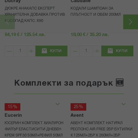
Ducray
Caudalie
ДЮКРЕ АНАКАПС ЕКСПЕРТ
КОДАЛИ ШАМПОАН ЗА
ХРАНИТЕЛНА ДОБАВКА ПРОТИВ
ПЛЪТНОСТ И ОБЕМ 200МЛ
КОСОПАД КАПС. Х90
64,19 € / 125.54 лв.
18,00 € / 35.20 лв.
КУПИ
КУПИ
Комплекти за подарък 🆕
15%
25%
Eucerin
Avent
ЮСЕРИН КОМПЛЕКТ ХИАЛУРОН
АВЕНТ КОМПЛЕКТ НАТУРАЛ
ФИЛЪР ЕЛАСТИСИТИ ДНЕВЕН
РЕСПОНС AIR FREE 2БР БУТИЛКИ
КРЕМ SPF30 50МЛ+РЕФИЛ 50МЛ
Х 125МЛ+2БР Х 260МЛ+2БР