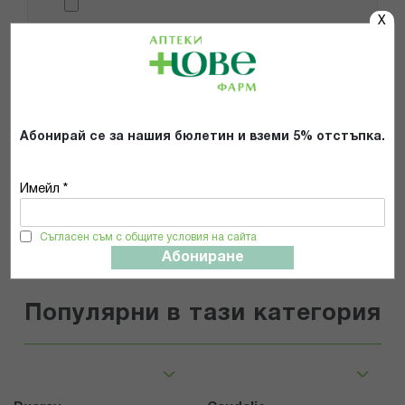
X
Препоръчвам продукта
Прочетох и се съгласявам с
Общите условия и политиката за
поверителност
*
Абонирай се за нашия бюлетин и вземи 5% отстъпка.
ИЗПРАТИ
Имейл *
Съгласен съм с общите условия на сайта
Абониране
Популярни в тази категория