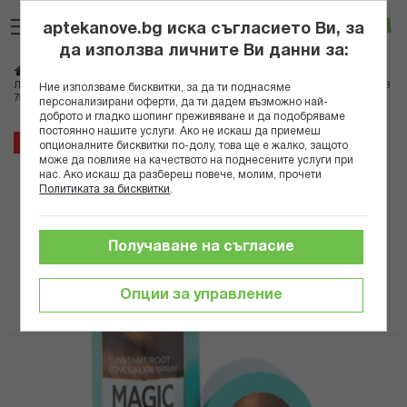
Прескачане
Търсене
Люб
Ко
към
aptekanove.bg иска съгласието Ви, за
съдържанието
Вход
да използва личните Ви данни за:
Начало
Козметика
Козметика за коса
ЛОРЕАЛ СПРЕЙ ЗА ПРИКРИВАНЕ НА БЕЛИ КОРЕНИ 10 ЗЛАТИСТО КЕСТЕНЯВ
Ние използваме бисквитки, за да ти поднасяме
75МЛ MAGIC RETOUCH
персонализирани оферти, да ти дадем възможно най-
доброто и гладко шопинг преживяване и да подобряваме
постоянно нашите услуги. Ако не искаш да приемеш
Преминете
14%
опционалните бисквитки по-долу, това ще е жалко, защото
към
може да повлияе на качеството на поднесените услуги при
нас. Ако искаш да разбереш повече, молим, прочети
края
Политиката за бисквитки
.
на
галерията
на
Получаване на съгласие
изображенията
Опции за управление