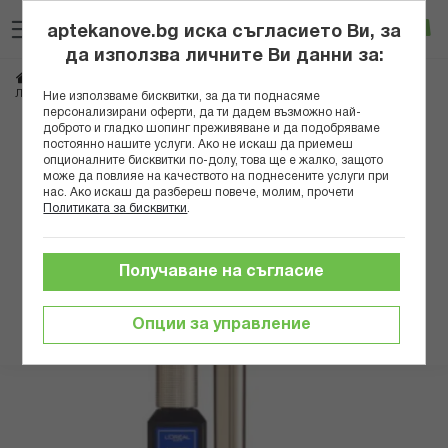
Прескачане
Търсене
Люб
Ко
към
aptekanove.bg иска съгласието Ви, за
съдържанието
Вход
да използва личните Ви данни за:
Начало
Козметика
Грим
Очи
Очни линии
ЛОРЕАЛ ОЧНА ЛИНИЯ MATTE SIGNATURE 02 BLUE*
Ние използваме бисквитки, за да ти поднасяме
персонализирани оферти, да ти дадем възможно най-
доброто и гладко шопинг преживяване и да подобряваме
Преминете
постоянно нашите услуги. Ако не искаш да приемеш
към
опционалните бисквитки по-долу, това ще е жалко, защото
може да повлияе на качеството на поднесените услуги при
края
нас. Ако искаш да разбереш повече, молим, прочети
на
Политиката за бисквитки
.
галерията
на
изображенията
Получаване на съгласие
Опции за управление