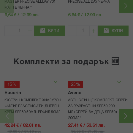
MASTER PRECISE ALLDAY 701
PRECISE ALL DAY ЧЕРНА
MATTE ЧЕРНА *
6,64 € / 12.99 лв.
6,64 € / 12.99 лв.
КУПИ
КУПИ
Комплекти за подарък 🆕
15%
25%
Eucerin
Avene
ЮСЕРИН КОМПЛЕКТ ХИАЛУРОН
АВЕН СЛЪНЦЕ КОМПЛЕКТ СПРЕЙ
ФИЛЪР ЕЛАСТИСИТИ ДНЕВЕН
ЗА ВЪЗРАСТНИ SPF30 200
КРЕМ SPF30 50МЛ+РЕФИЛ 50МЛ
МЛ+СПРЕЙ ЗА ДЕЦА SPF50+
200МЛ*
42,24 € / 82.61 лв.
27,41 € / 53.61 лв.
49,69 € / 97.19 лв.
36,55 € / 71.49 лв.