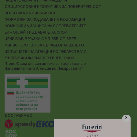
НАШИТЕ ЛЕКАРИ И ФАРМАЦЕВТИ
ОБЩИ УСЛОВИЯ И ПОЛИТИКА ЗА ПОВЕРИТЕЛНОСТ
ПОЛИТИКА ЗА БИСКВИТКИ
ФОРМУЛЯР ЗА ПОДАВАНЕ НА РЕКЛАМАЦИЯ
КОМИСИЯ ЗА ЗАЩИТА НА ПОТРЕБИТЕЛИТЕ
ЕК - ОНЛАЙН РЕШАВАНЕ НА СПОР
ЦЕНИ ВЪВ ВРЪЗКА С ЧЛ. 55Б ОТ ЗВЕБ
МИНИСТЕРСТВО ЗА ЗДРАВЕОПАЗВАНЕТО
ИЗПЪЛНИТЕЛНА АГЕНЦИЯ ПО ЛЕКАРСТВАТА
БЪЛГАРСКИ ФАРМАЦЕВТИЧЕН СЪЮЗ
"Нове Фарм онлайн аптека е лицензирана от
Изпълнителната Агенция по Лекарствата"
ДОСТАВЯМЕ С:
X