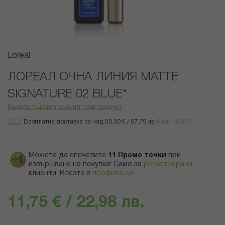
Преминете
Loreal
към
началото
ЛОРЕАЛ ОЧНА ЛИНИЯ MATTE
на
SIGNATURE 02 BLUE*
галерия
със
Бъдете първият оценил този продукт
снимки
Безплатна доставка за над 50.00 € / 97,79 лв.
Код
48429
Можете да спечелите
11
Промо точки
при
извършване на покупка! Само за
регистрирани
клиенти.
Влезте в
профила си
.
11,75 € / 22,98 лв.