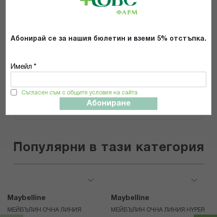
Препоръчвам продукта
Прочетох и се съгласявам с
Общите условия и политиката за
Абонирай се за нашия бюлетин и вземи 5% отстъпка.
поверителност
*
Имейл *
ИЗПРАТИ
Съгласен съм с общите условия на сайта
Абониране
Популярни в тази категория
Maybelline
Maybelline
МЕЙБЪЛИН ОЧНА ЛИНИЯ
МЕЙБЪЛИН ОЧНА ЛИНИЯ HYPER