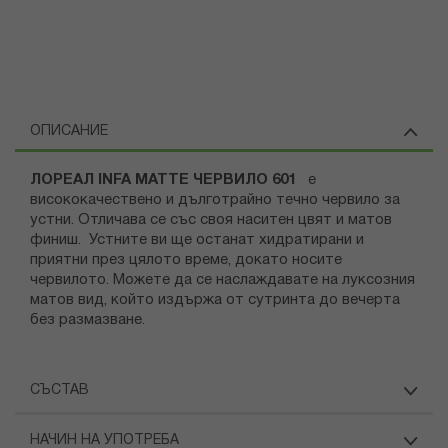
ОПИСАНИЕ
ЛОРЕАЛ INFA MATTE ЧЕРВИЛО 601
е
висококачествено и дълготрайно течно червило за
устни. Отличава се със своя наситен цвят и матов
финиш. Устните ви ще останат хидратирани и
приятни през цялото време, докато носите
червилото. Можете да се наслаждавате на луксозния
матов вид, който издържа от сутринта до вечерта
без размазване.
СЪСТАВ
НАЧИН НА УПОТРЕБА