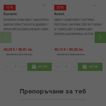
15%
25%
Eucerin
Avent
ЮСЕРИН КОМПЛЕКТ ХИАЛУРОН
АВЕНТ КОМПЛЕКТ НАТУРАЛ
ФИЛЪР ЕЛАСТИСИТИ ДНЕВЕН
РЕСПОНС AIR FREE 2БР БУТИЛКИ
КРЕМ SPF30 50МЛ+РЕФИЛ 50МЛ
Х 125МЛ+2БР Х 260МЛ+2БР
КЛАПИ+ЗАЛЪГАЛКА+ЧЕТКА
42,24 € / 82.61 лв.
46,13 € / 90.22 лв.
49,69 € / 97.19 лв.
61,50 € / 120.28 лв.
КУПИ
КУПИ
Препоръчани за теб