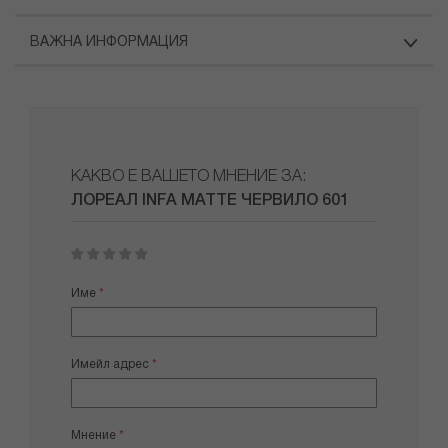
ВАЖНА ИНФОРМАЦИЯ
КАКВО Е ВАШЕТО МНЕНИЕ ЗА:
ЛОРЕАЛ INFA MATTE ЧЕРВИЛО 601
1
2
3
4
5
star
stars
stars
stars
stars
Име
Имейл адрес
Мнение