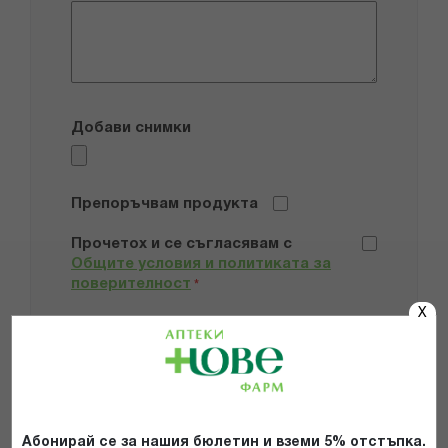
Добави снимки
Препоръчвам продукта
Прочетох и се съгласявам с
Общите условия и политиката за
поверителност
*
X
ИЗПРАТИ
Абонирай се за нашия бюлетин и вземи 5% отстъпка.