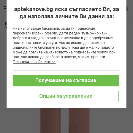
Прескачане
Търсене
Люб
Ко
към
aptekanove.bg иска съгласието Ви, за
съдържанието
Вход
да използва личните Ви данни за:
Начало
Козметика
Грим
Устни
Червила за устни
ЛОРЕАЛ INFA MATTE ЧЕРВИЛО 601
Ние използваме бисквитки, за да ти поднасяме
персонализирани оферти, да ти дадем възможно най-
доброто и гладко шопинг преживяване и да подобряваме
Преминете
постоянно нашите услуги. Ако не искаш да приемеш
към
опционалните бисквитки по-долу, това ще е жалко, защото
може да повлияе на качеството на поднесените услуги при
края
нас. Ако искаш да разбереш повече, молим, прочети
на
Политиката за бисквитки
.
галерията
на
изображенията
Получаване на съгласие
Опции за управление