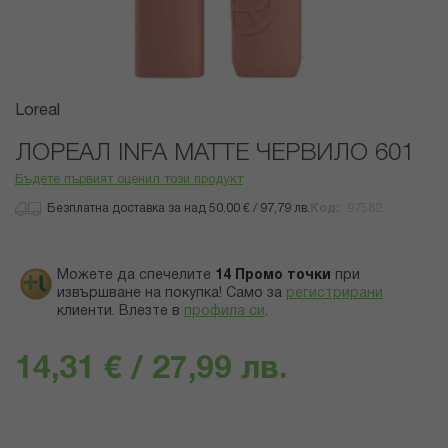
Преминете
Loreal
към
началото
ЛОРЕАЛ INFA MATTE ЧЕРВИЛО 601
на
Бъдете първият оценил този продукт
галерия
със
Безплатна доставка за над 50.00 € / 97,79 лв.
Код
97582
снимки
Можете да спечелите
14
Промо точки
при
извършване на покупка! Само за
регистрирани
клиенти.
Влезте в
профила си
.
14,31 € / 27,99 лв.