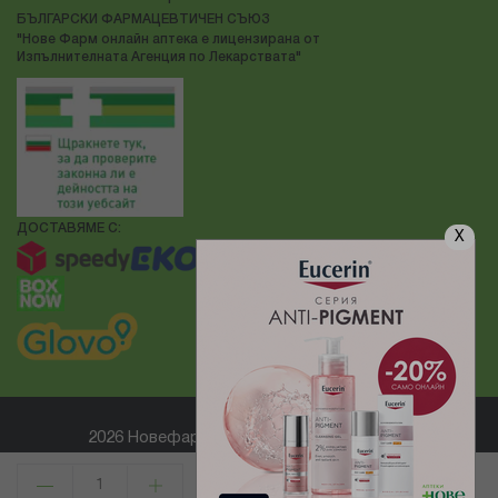
БЪЛГАРСКИ ФАРМАЦЕВТИЧЕН СЪЮЗ
"Нове Фарм онлайн аптека е лицензирана от
Изпълнителната Агенция по Лекарствата"
ДОСТАВЯМЕ С:
X
2026 Новефарм ® Всички права запазени
Електронен магазин
разработен и поддържан от
КУПИ