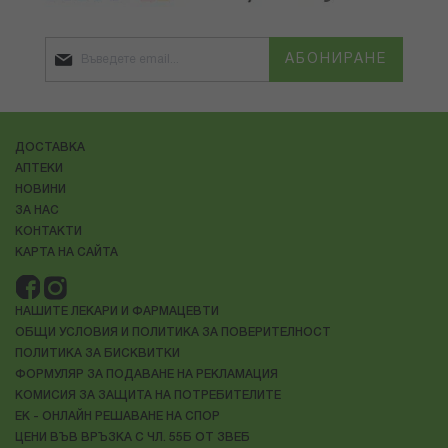
АБОНИРАНЕ
ДОСТАВКА
АПТЕКИ
НОВИНИ
ЗА НАС
КОНТАКТИ
КАРТА НА САЙТА
НАШИТЕ ЛЕКАРИ И ФАРМАЦЕВТИ
ОБЩИ УСЛОВИЯ И ПОЛИТИКА ЗА ПОВЕРИТЕЛНОСТ
ПОЛИТИКА ЗА БИСКВИТКИ
ФОРМУЛЯР ЗА ПОДАВАНЕ НА РЕКЛАМАЦИЯ
КОМИСИЯ ЗА ЗАЩИТА НА ПОТРЕБИТЕЛИТЕ
ЕК - ОНЛАЙН РЕШАВАНЕ НА СПОР
ЦЕНИ ВЪВ ВРЪЗКА С ЧЛ. 55Б ОТ ЗВЕБ