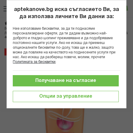
Прескачане
Търсене
Люб
Ко
към
aptekanove.bg иска съгласието Ви, за
съдържанието
Вход
да използва личните Ви данни за:
Начало
Козметика
Козметика за коса
Шампоани
Ние използваме бисквитки, за да ти поднасяме
За изтощена и цъфтяща коса
персонализирани оферти, да ти дадем възможно най-
ЛОРЕАЛ ЕЛСЕВ ШАМПОАН ЗА ДЪЛГА КОСА И УВРЕДЕНА КОСА DREAM LONG
400МЛ
доброто и гладко шопинг преживяване и да подобряваме
постоянно нашите услуги. Ако не искаш да приемеш
опционалните бисквитки по-долу, това ще е жалко, защото
Преминете
14%
може да повлияе на качеството на поднесените услуги при
към
нас. Ако искаш да разбереш повече, молим, прочети
Политиката за бисквитки
.
края
на
галерията
Получаване на съгласие
на
изображенията
Опции за управление