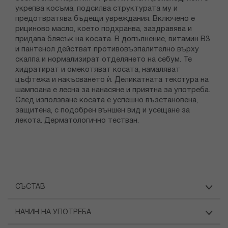
укрепва косъма, подсилва структурата му и
предотвратява бъдещи увреждания. Включено е
рициново масло, което подхранва, заздравява и
придава блясък на косата. В допълнение, витамин В3
и пантенол действат противовъзпалително върху
скалпа и нормализират отделянето на себум. Те
хидратират и омекотяват косата, намаляват
цъфтежа и накъсването ѝ. Деликатната текстура на
шампоана е лесна за нанасяне и приятна за употреба.
След използване косата е успешно възстановена,
защитена, с подобрен външен вид и усещане за
лекота. Дерматологично тестван.
СЪСТАВ
НАЧИН НА УПОТРЕБА