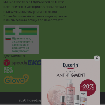
МИНИСТЕРСТВО ЗА ЗДРАВЕОПАЗВАНЕТО
ИЗПЪЛНИТЕЛНА АГЕНЦИЯ ПО ЛЕКАРСТВАТА
БЪЛГАРСКИ ФАРМАЦЕВТИЧЕН СЪЮЗ
"Нове Фарм онлайн аптека е лицензирана от
Изпълнителната Агенция по Лекарствата"
ДОСТАВЯМЕ С:
X
2026 Новефарм ® Всички права запазени