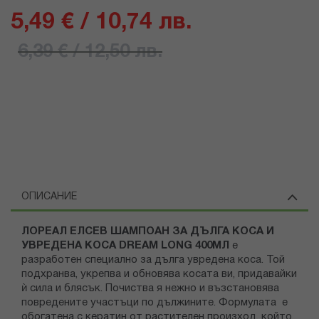
5,49 € / 10,74 лв.
6,39 € / 12,50 лв.
ОПИСАНИЕ
ЛОРЕАЛ ЕЛСЕВ ШАМПОАН ЗА ДЪЛГА КОСА И
УВРЕДЕНА КОСА DREAM LONG 400МЛ
е
разработен специално за дълга увредена коса. Той
подхранва, укрепва и обновява косата ви, придавайки
ѝ сила и блясък. Почиства я нежно и възстановява
повредените участъци по дължините. Формулата е
обогатена с кератин от растителен произход, който