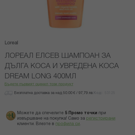
Преминете
Loreal
към
началото
ЛОРЕАЛ ЕЛСЕВ ШАМПОАН ЗА
на
ДЪЛГА КОСА И УВРЕДЕНА КОСА
галерия
със
DREAM LONG 400МЛ
снимки
Бъдете първият оценил този продукт
Безплатна доставка за над 50.00 € / 97,79 лв.
Код
53125
Можете да спечелите
5
Промо точки
при
извършване на покупка! Само за
регистрирани
клиенти.
Влезте в
профила си
.