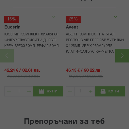
15%
25%
Eucerin
Avent
ЮСЕРИН КОМПЛЕКТ ХИАЛУРОН
АВЕНТ КОМПЛЕКТ НАТУРАЛ
ФИЛЪР ЕЛАСТИСИТИ ДНЕВЕН
РЕСПОНС AIR FREE 2БР БУТИЛКИ
КРЕМ SPF30 50МЛ+РЕФИЛ 50МЛ
Х 125МЛ+2БР Х 260МЛ+2БР
КЛАПИ+ЗАЛЪГАЛКА+ЧЕТКА
42,24 € / 82.61 лв.
46,13 € / 90.22 лв.
49,69 € / 97.19 лв.
61,50 € / 120.28 лв.
КУПИ
КУПИ
Препоръчани за теб