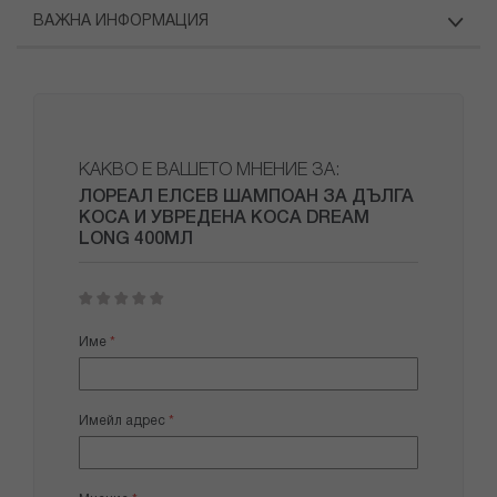
ВАЖНА ИНФОРМАЦИЯ
КАКВО Е ВАШЕТО МНЕНИЕ ЗА:
ЛОРЕАЛ ЕЛСЕВ ШАМПОАН ЗА ДЪЛГА
КОСА И УВРЕДЕНА КОСА DREAM
LONG 400МЛ
1
2
3
4
5
star
stars
stars
stars
stars
Име
Имейл адрес