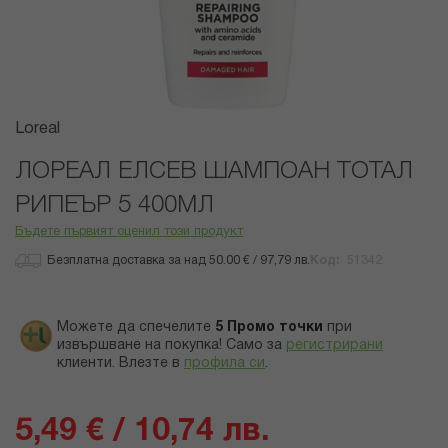
Преминете
Loreal
към
началото
ЛОРЕАЛ ЕЛСЕВ ШАМПОАН ТОТАЛ
на
РИПЕЪР 5 400МЛ
галерия
със
Бъдете първият оценил този продукт
снимки
Безплатна доставка за над 50.00 € / 97,79 лв.
Код
51342
Можете да спечелите
5
Промо точки
при
извършване на покупка! Само за
регистрирани
клиенти.
Влезте в
профила си
.
5,49 € / 10,74 лв.