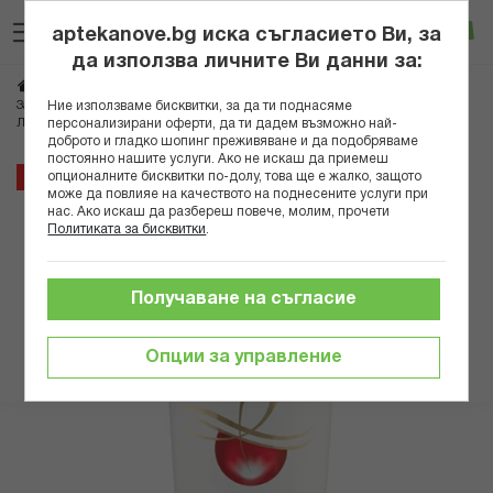
Прескачане
Търсене
Люб
Ко
към
aptekanove.bg иска съгласието Ви, за
съдържанието
Вход
да използва личните Ви данни за:
Начало
Козметика
Козметика за коса
Шампоани
Ние използваме бисквитки, за да ти поднасяме
За изтощена и цъфтяща коса
персонализирани оферти, да ти дадем възможно най-
ЛОРЕАЛ ЕЛСЕВ ШАМПОАН ТОТАЛ РИПЕЪР 5 400МЛ
доброто и гладко шопинг преживяване и да подобряваме
постоянно нашите услуги. Ако не искаш да приемеш
Преминете
14%
опционалните бисквитки по-долу, това ще е жалко, защото
може да повлияе на качеството на поднесените услуги при
към
нас. Ако искаш да разбереш повече, молим, прочети
края
Политиката за бисквитки
.
на
галерията
на
Получаване на съгласие
изображенията
Опции за управление