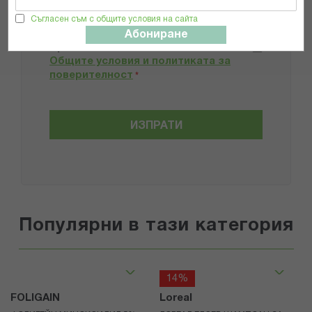
Препоръчвам продукта
Съгласен съм с общите условия на сайта
Абониране
Прочетох и се съгласявам с
Общите условия и политиката за
поверителност
*
ИЗПРАТИ
Популярни в тази категория
14%
FOLIGAIN
Loreal