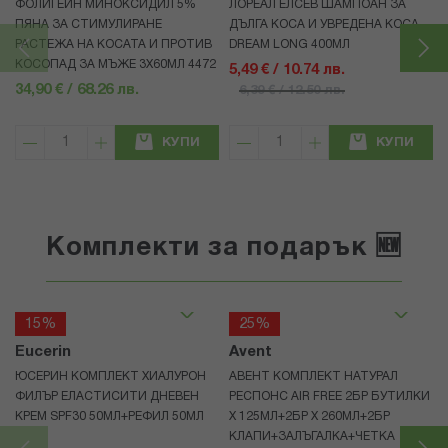
ФОЛИГЕЙН МИНОКСИДИЛ 5%
ЛОРЕАЛ ЕЛСЕВ ШАМПОАН ЗА
ПЯНА ЗА СТИМУЛИРАНЕ
ДЪЛГА КОСА И УВРЕДЕНА КОСА
РАСТЕЖА НА КОСАТА И ПРОТИВ
DREAM LONG 400МЛ
КОСОПАД ЗА МЪЖЕ 3X60МЛ 4472
5,49 € / 10.74 лв.
34,90 € / 68.26 лв.
6,39 € / 12.50 лв.
КУПИ
КУПИ
Комплекти за подарък 🆕
15%
25%
Eucerin
Avent
ЮСЕРИН КОМПЛЕКТ ХИАЛУРОН
АВЕНТ КОМПЛЕКТ НАТУРАЛ
ФИЛЪР ЕЛАСТИСИТИ ДНЕВЕН
РЕСПОНС AIR FREE 2БР БУТИЛКИ
КРЕМ SPF30 50МЛ+РЕФИЛ 50МЛ
Х 125МЛ+2БР Х 260МЛ+2БР
КЛАПИ+ЗАЛЪГАЛКА+ЧЕТКА