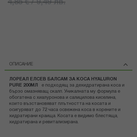
4,85 € / 9,49 лв.
ОПИСАНИЕ
ЛОРЕАЛ ЕЛСЕВ БАЛСАМ ЗА КОСА HYALURON
PURE 200МЛ
e подходящ за дехидратирана коса и
бързо омазняващ скалп. Уникалната му формула е
обогатена с хиалуронова и салицилова киселина,
които възстановяват плътността на косата и
осигуряват до 72 часа освежена коса в корените и
хидратирани краища. Косата е видимо блестяща,
хидратирана и ревитализирана.