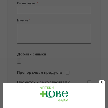
Имейл адрес
Мнение
Добави снимки
Препоръчвам продукта
Прочетох и се съгласявам с
X
Общите условия и политиката за
поверителност
*