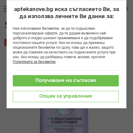
Прескачане
Търсене
Люб
Ко
към
aptekanove.bg иска съгласието Ви, за
съдържанието
Вход
да използва личните Ви данни за:
Начало
Козметика
Козметика за коса
Балсами
ЛОРЕАЛ ЕЛСЕВ БАЛСАМ ЗА КОСА HYALURON PURE 200МЛ
Ние използваме бисквитки, за да ти поднасяме
персонализирани оферти, да ти дадем възможно най-
доброто и гладко шопинг преживяване и да подобряваме
Преминете
9%
постоянно нашите услуги. Ако не искаш да приемеш
към
опционалните бисквитки по-долу, това ще е жалко, защото
може да повлияе на качеството на поднесените услуги при
края
нас. Ако искаш да разбереш повече, молим, прочети
на
Политиката за бисквитки
.
галерията
на
изображенията
Получаване на съгласие
Опции за управление