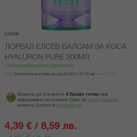
Преминете
Loreal
към
началото
ЛОРЕАЛ ЕЛСЕВ БАЛСАМ ЗА КОСА
на
HYALURON PURE 200МЛ
галерия
със
Бъдете първият оценил този продукт
снимки
Безплатна доставка за над 50.00 € / 97,79 лв.
Код
97797
Можете да спечелите
4
Промо точки
при
извършване на покупка! Само за
регистрирани
клиенти.
Влезте в
профила си
.
4,39 € / 8,59 лв.