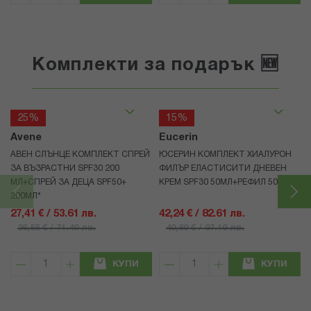
Комплекти за подарък 🆕
25%
15%
Avene
Eucerin
АВЕН СЛЪНЦЕ КОМПЛЕКТ СПРЕЙ
ЮСЕРИН КОМПЛЕКТ ХИАЛУРОН
ЗА ВЪЗРАСТНИ SPF30 200
ФИЛЪР ЕЛАСТИСИТИ ДНЕВЕН
МЛ+СПРЕЙ ЗА ДЕЦА SPF50+
КРЕМ SPF30 50МЛ+РЕФИЛ 50МЛ
200МЛ*
27,41 € / 53.61 лв.
42,24 € / 82.61 лв.
36,55 € / 71.49 лв.
49,69 € / 97.19 лв.
КУПИ
КУПИ