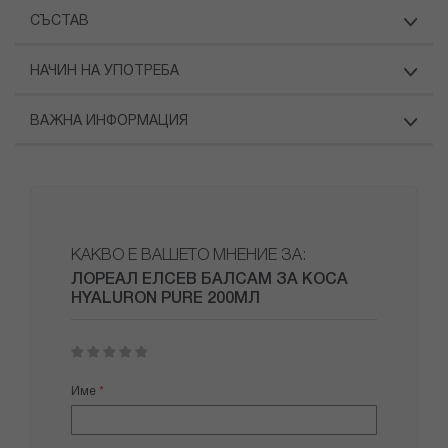
СЪСТАВ
НАЧИН НА УПОТРЕБА
ВАЖНА ИНФОРМАЦИЯ
КАКВО Е ВАШЕТО МНЕНИЕ ЗА:
ЛОРЕАЛ ЕЛСЕВ БАЛСАМ ЗА КОСА
HYALURON PURE 200МЛ
1
2
3
4
5
star
stars
stars
stars
stars
Име