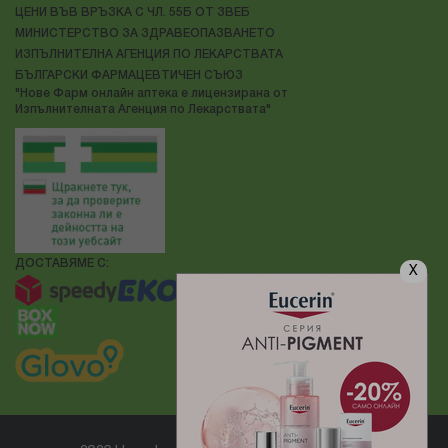
ЦЕНИ ВЪВ ВРЪЗКА С ЧЛ. 55Б ОТ ЗВЕБ
МИНИСТЕРСТВО ЗА ЗДРАВЕОПАЗВАНЕТО
ИЗПЪЛНИТЕЛНА АГЕНЦИЯ ПО ЛЕКАРСТВАТА
БЪЛГАРСКИ ФАРМАЦЕВТИЧЕН СЪЮЗ
"Нове Фарм онлайн аптека е лицензирана от
Изпълнителната Агенция по Лекарствата"
ДОСТАВЯМЕ С:
X