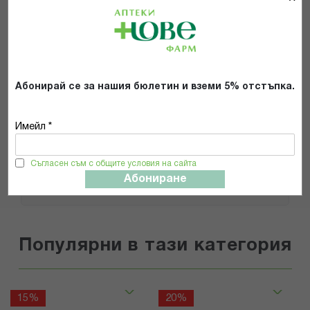
Препоръчвам продукта
Прочетох и се съгласявам с
Общите условия и политиката за
Абонирай се за нашия бюлетин и вземи 5% отстъпка.
поверителност
*
Имейл *
ИЗПРАТИ
Съгласен съм с общите условия на сайта
Абониране
Популярни в тази категория
15%
20%