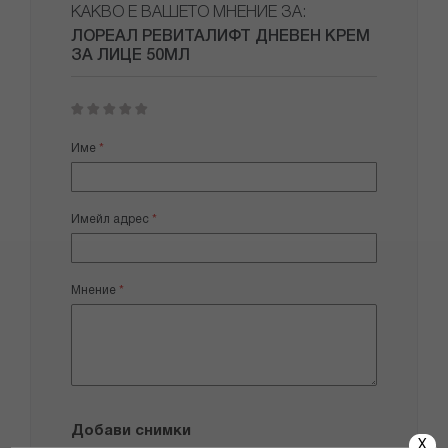
КАКВО Е ВАШЕТО МНЕНИЕ ЗА:
ЛОРЕАЛ РЕВИТАЛИФТ ДНЕВЕН КРЕМ
ЗА ЛИЦЕ 50МЛ
1
2
3
4
5
star
stars
stars
stars
stars
Име
Имейл адрес
Мнение
Добави снимки
X