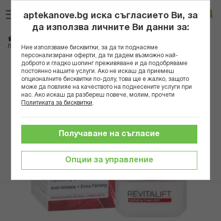
Прескачане
Търсене
Люб
Ко
към
aptekanove.bg иска съгласието Ви, за
съдържанието
Вход
да използва личните Ви данни за:
Начало
Козметика
Козметика за лице
Кремове за лице
ЛОРЕАЛ РЕВИТАЛИФТ ДНЕВЕН КРЕМ ЗА ЛИЦЕ 50МЛ
Ние използваме бисквитки, за да ти поднасяме
персонализирани оферти, да ти дадем възможно най-
доброто и гладко шопинг преживяване и да подобряваме
Преминете
постоянно нашите услуги. Ако не искаш да приемеш
към
опционалните бисквитки по-долу, това ще е жалко, защото
може да повлияе на качеството на поднесените услуги при
края
нас. Ако искаш да разбереш повече, молим, прочети
на
Политиката за бисквитки
.
галерията
на
изображенията
Получаване на съгласие
Опции за управление