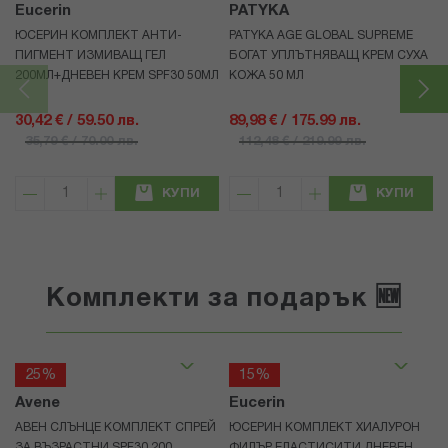
Eucerin
PATYKA
ЮСЕРИН КОМПЛЕКТ АНТИ-
PATYKA AGE GLOBAL SUPREME
ПИГМЕНТ ИЗМИВАЩ ГЕЛ
БОГАТ УПЛЪТНЯВАЩ КРЕМ СУХА
200МЛ+ДНЕВЕН КРЕМ SPF30 50МЛ
КОЖА 50 МЛ
30,42 € / 59.50 лв.
89,98 € / 175.99 лв.
35,79 € / 70.00 лв.
112,48 € / 219.99 лв.
КУПИ
КУПИ
Комплекти за подарък 🆕
25%
15%
Avene
Eucerin
АВЕН СЛЪНЦЕ КОМПЛЕКТ СПРЕЙ
ЮСЕРИН КОМПЛЕКТ ХИАЛУРОН
ЗА ВЪЗРАСТНИ SPF30 200
ФИЛЪР ЕЛАСТИСИТИ ДНЕВЕН