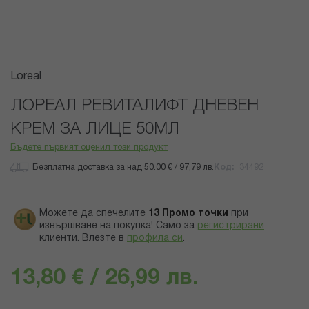
Преминете
Loreal
към
началото
ЛОРЕАЛ РЕВИТАЛИФТ ДНЕВЕН
на
КРЕМ ЗА ЛИЦЕ 50МЛ
галерия
със
Бъдете първият оценил този продукт
снимки
Безплатна доставка за над 50.00 € / 97,79 лв.
Код
34492
Можете да спечелите
13
Промо точки
при
извършване на покупка! Само за
регистрирани
клиенти.
Влезте в
профила си
.
13,80 € / 26,99 лв.