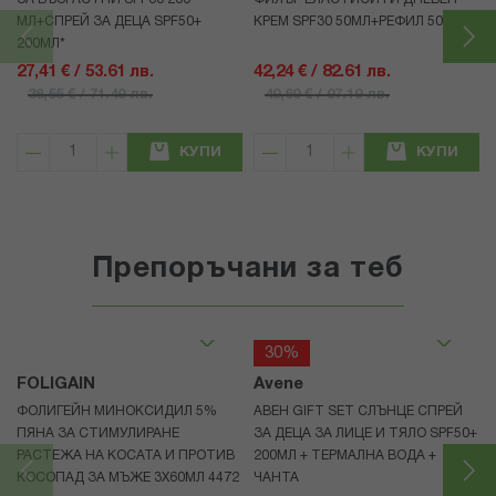
МЛ+СПРЕЙ ЗА ДЕЦА SPF50+
КРЕМ SPF30 50МЛ+РЕФИЛ 50МЛ
200МЛ*
27,41 € / 53.61 лв.
42,24 € / 82.61 лв.
36,55 € / 71.49 лв.
49,69 € / 97.19 лв.
КУПИ
КУПИ
Препоръчани за теб
30%
FOLIGAIN
Avene
ФОЛИГЕЙН МИНОКСИДИЛ 5%
АВЕН GIFT SET СЛЪНЦЕ СПРЕЙ
ПЯНА ЗА СТИМУЛИРАНЕ
ЗА ДЕЦА ЗА ЛИЦЕ И ТЯЛО SPF50+
РАСТЕЖА НА КОСАТА И ПРОТИВ
200МЛ + ТЕРМАЛНА ВОДА +
КОСОПАД ЗА МЪЖЕ 3X60МЛ 4472
ЧАНТА