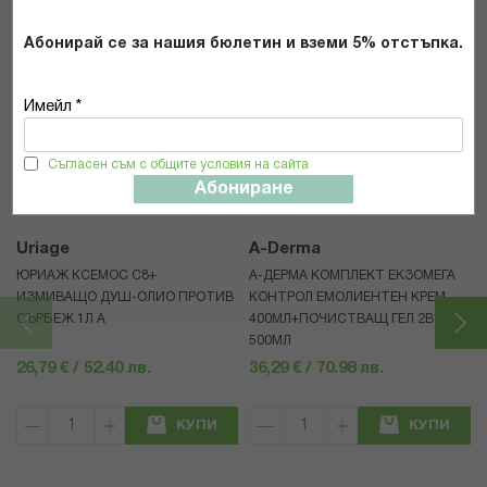
Абонирай се за нашия бюлетин и вземи 5% отстъпка.
Имейл *
Популярни в тази категория
Съгласен съм с общите условия на сайта
Абониране
Uriage
A-Derma
ЮРИАЖ КСЕМОС С8+
А-ДЕРМА КОМПЛЕКТ ЕКЗОМЕГА
ИЗМИВАЩО ДУШ-ОЛИО ПРОТИВ
КОНТРОЛ ЕМОЛИЕНТЕН КРЕМ
СЪРБЕЖ 1Л A
400МЛ+ПОЧИСТВАЩ ГЕЛ 2В1
500МЛ
26,79 € / 52.40 лв.
36,29 € / 70.98 лв.
КУПИ
КУПИ