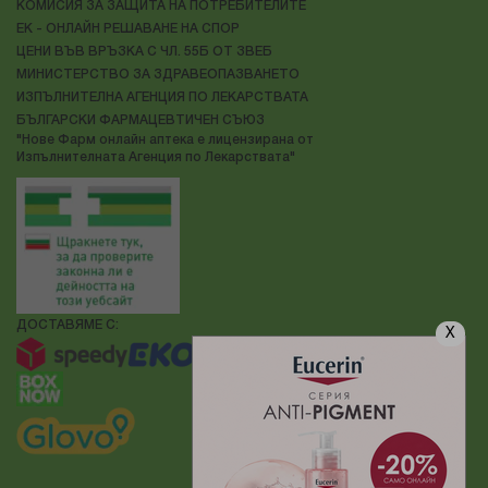
КОМИСИЯ ЗА ЗАЩИТА НА ПОТРЕБИТЕЛИТЕ
ЕК - ОНЛАЙН РЕШАВАНЕ НА СПОР
ЦЕНИ ВЪВ ВРЪЗКА С ЧЛ. 55Б ОТ ЗВЕБ
МИНИСТЕРСТВО ЗА ЗДРАВЕОПАЗВАНЕТО
ИЗПЪЛНИТЕЛНА АГЕНЦИЯ ПО ЛЕКАРСТВАТА
БЪЛГАРСКИ ФАРМАЦЕВТИЧЕН СЪЮЗ
"Нове Фарм онлайн аптека е лицензирана от
Изпълнителната Агенция по Лекарствата"
ДОСТАВЯМЕ С:
X