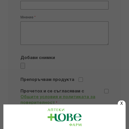
Мнение
Добави снимки
Препоръчвам продукта
Прочетох и се съгласявам с
Общите условия и политиката за
поверителност
*
X
ИЗПРАТИ