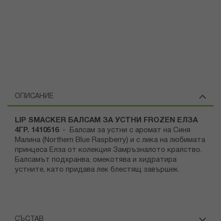
ОПИСАНИЕ
LIP SMACKER БАЛСАМ ЗА УСТНИ FROZEN ЕЛЗА
4ГР. 1410516
- Балсам за устни с аромат на Синя
Малина (Northern Blue Raspberry) и с лика на любимата
принцеса Елза от колекция Замръзналото кралство.
Балсамът подхранва, омекотява и хидратира
устните, като придава лек блестящ завършек.
СЪСТАВ