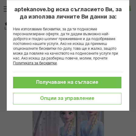
Прескачане
Търсене
Люб
Ко
към
aptekanove.bg иска съгласието Ви, за
съдържанието
Вход
да използва личните Ви данни за:
Начало
Козметика
Козметика за лице
Балсами за устни
LIP SMACKER БАЛСАМ ЗА УСТНИ FROZEN ЕЛЗА 4ГР. 1410516
Ние използваме бисквитки, за да ти поднасяме
персонализирани оферти, да ти дадем възможно най-
доброто и гладко шопинг преживяване и да подобряваме
Преминете
постоянно нашите услуги. Ако не искаш да приемеш
към
опционалните бисквитки по-долу, това ще е жалко, защото
може да повлияе на качеството на поднесените услуги при
края
нас. Ако искаш да разбереш повече, молим, прочети
на
Политиката за бисквитки
.
галерията
на
изображенията
Получаване на съгласие
Опции за управление