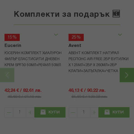
Комплекти за подарък 🆕
15%
25%
Eucerin
Avent
ЮСЕРИН КОМПЛЕКТ ХИАЛУРОН
АВЕНТ КОМПЛЕКТ НАТУРАЛ
ФИЛЪР ЕЛАСТИСИТИ ДНЕВЕН
РЕСПОНС AIR FREE 2БР БУТИЛКИ
КРЕМ SPF30 50МЛ+РЕФИЛ 50МЛ
Х 125МЛ+2БР Х 260МЛ+2БР
КЛАПИ+ЗАЛЪГАЛКА+ЧЕТКА
42,24 € / 82.61 лв.
46,13 € / 90.22 лв.
49,69 € / 97.19 лв.
61,50 € / 120.28 лв.
КУПИ
КУПИ