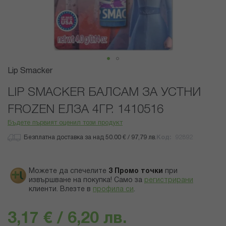
Преминете
Lip Smacker
към
началото
LIP SMACKER БАЛСАМ ЗА УСТНИ
на
FROZEN ЕЛЗА 4ГР. 1410516
галерия
със
Бъдете първият оценил този продукт
снимки
Безплатна доставка за над 50.00 € / 97,79 лв.
Код
92892
Можете да спечелите
3
Промо точки
при
извършване на покупка! Само за
регистрирани
клиенти.
Влезте в
профила си
.
3,17 € / 6,20 лв.