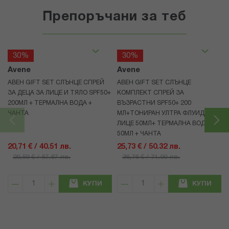
Препоръчани за теб
30%
30%
Avene
Avene
АВЕН GIFT SET СЛЪНЦЕ СПРЕЙ
АВЕН GIFT SET СЛЪНЦЕ
ЗА ДЕЦА ЗА ЛИЦЕ И ТЯЛО SPF50+
КОМПЛЕКТ СПРЕЙ ЗА
200МЛ + ТЕРМАЛНА ВОДА +
ВЪЗРАСТНИ SPF50+ 200
ЧАНТА
МЛ+ТОНИРАН УЛТРА ФЛУИД ЗА
ЛИЦЕ 50МЛ+ ТЕРМАЛНА ВОДА
50МЛ + ЧАНТА
20,71 € / 40.51 лв.
25,73 € / 50.32 лв.
29,59 € / 57.87 лв.
36,76 € / 71.90 лв.
КУПИ
КУПИ