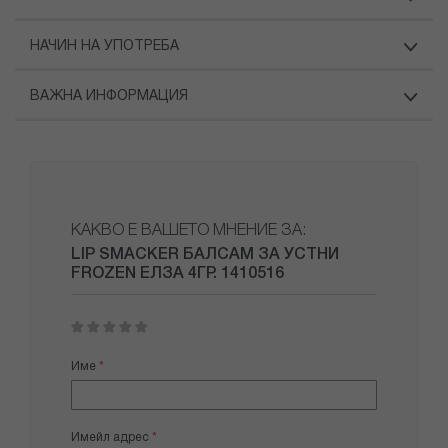
НАЧИН НА УПОТРЕБА
ВАЖНА ИНФОРМАЦИЯ
КАКВО Е ВАШЕТО МНЕНИЕ ЗА:
LIP SMACKER БАЛСАМ ЗА УСТНИ
FROZEN ЕЛЗА 4ГР. 1410516
1
2
3
4
5
star
stars
stars
stars
stars
Име
Имейл адрес