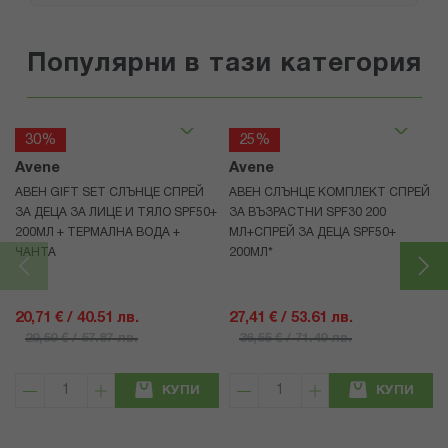
Популярни в тази категория
30%
25%
Avene
Avene
АВЕН GIFT SET СЛЪНЦЕ СПРЕЙ
АВЕН СЛЪНЦЕ КОМПЛЕКТ СПРЕЙ
ЗА ДЕЦА ЗА ЛИЦЕ И ТЯЛО SPF50+
ЗА ВЪЗРАСТНИ SPF30 200
200МЛ + ТЕРМАЛНА ВОДА +
МЛ+СПРЕЙ ЗА ДЕЦА SPF50+
ЧАНТА
200МЛ*
20,71 € / 40.51 лв.
27,41 € / 53.61 лв.
29,59 € / 57.87 лв.
36,55 € / 71.49 лв.
КУПИ
КУПИ