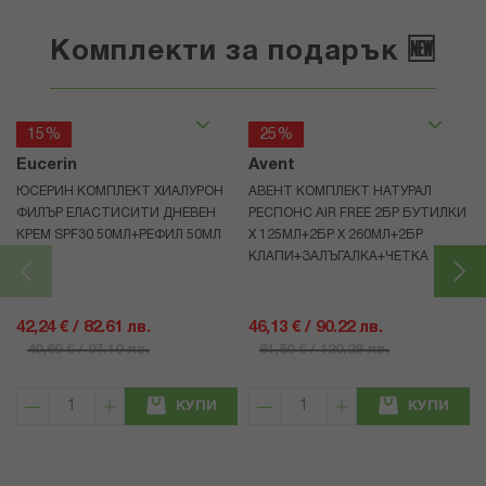
Комплекти за подарък 🆕
15%
25%
Eucerin
Avent
ЮСЕРИН КОМПЛЕКТ ХИАЛУРОН
АВЕНТ КОМПЛЕКТ НАТУРАЛ
ФИЛЪР ЕЛАСТИСИТИ ДНЕВЕН
РЕСПОНС AIR FREE 2БР БУТИЛКИ
КРЕМ SPF30 50МЛ+РЕФИЛ 50МЛ
Х 125МЛ+2БР Х 260МЛ+2БР
КЛАПИ+ЗАЛЪГАЛКА+ЧЕТКА
42,24 € / 82.61 лв.
46,13 € / 90.22 лв.
49,69 € / 97.19 лв.
61,50 € / 120.28 лв.
КУПИ
КУПИ