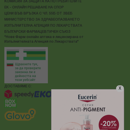
КОМИСИЯ ЗА ЗАЩИТА НА ПОТРЕБИТЕЛИТЕ
ЕК - ОНЛАЙН РЕШАВАНЕ НА СПОР
ЦЕНИ ВЪВ ВРЪЗКА С ЧЛ. 55Б ОТ ЗВЕБ
МИНИСТЕРСТВО ЗА ЗДРАВЕОПАЗВАНЕТО
ИЗПЪЛНИТЕЛНА АГЕНЦИЯ ПО ЛЕКАРСТВАТА
БЪЛГАРСКИ ФАРМАЦЕВТИЧЕН СЪЮЗ
"Нове Фарм онлайн аптека е лицензирана от
Изпълнителната Агенция по Лекарствата"
ДОСТАВЯМЕ С:
X