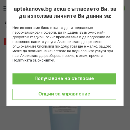
Прескачане
Търсене
Люб
Ко
към
aptekanove.bg иска съгласието Ви, за
съдържанието
Вход
да използва личните Ви данни за:
Начало
Козметика
Дермокозметика
Дермокозметика за тяло
ЛИЕРАК СЪНИСИМ ГЕЛ ЗА СЛЕД СЛЪНЦЕ 200МЛ
Ние използваме бисквитки, за да ти поднасяме
персонализирани оферти, да ти дадем възможно най-
доброто и гладко шопинг преживяване и да подобряваме
Преминете
20%
постоянно нашите услуги. Ако не искаш да приемеш
към
опционалните бисквитки по-долу, това ще е жалко, защото
може да повлияе на качеството на поднесените услуги при
края
нас. Ако искаш да разбереш повече, молим, прочети
на
Политиката за бисквитки
.
галерията
на
изображенията
Получаване на съгласие
Опции за управление