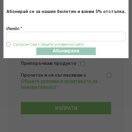
Абонирай се за нашия бюлетин и вземи 5% отстъпка.
Имейл *
Добави снимки
Съгласен съм с общите условия на сайта
Абониране
Препоръчвам продукта
Прочетох и се съгласявам с
Общите условия и политиката за
поверителност
*
ИЗПРАТИ