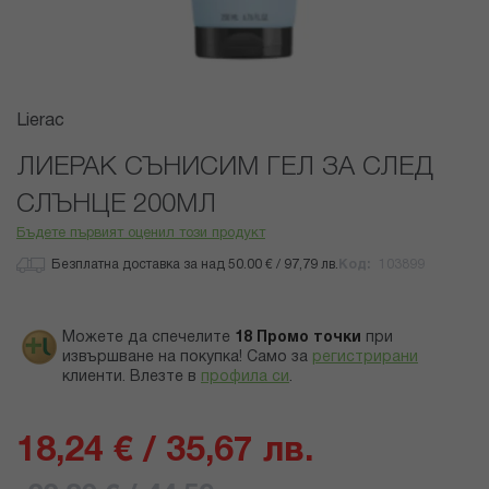
Преминете
Lierac
към
началото
ЛИЕРАК СЪНИСИМ ГЕЛ ЗА СЛЕД
на
СЛЪНЦЕ 200МЛ
галерия
със
Бъдете първият оценил този продукт
снимки
Безплатна доставка за над 50.00 € / 97,79 лв.
Код
103899
Можете да спечелите
18
Промо точки
при
извършване на покупка! Само за
регистрирани
клиенти.
Влезте в
профила си
.
18,24 € / 35,67 лв.