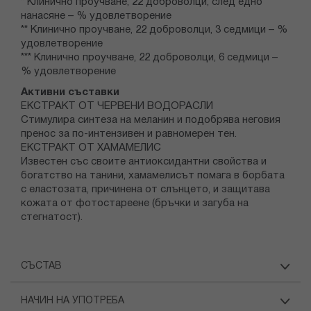
* Клинично проучване, 22 доброволци, след едно
нанасяне – % удовлетворение
** Клинично проучване, 22 доброволци, 3 седмици – %
удовлетворение
*** Клинично проучване, 22 доброволци, 6 седмици –
% удовлетворение
Активни съставки
ЕКСТРАКТ ОТ ЧЕРВЕНИ ВОДОРАСЛИ
Стимулира синтеза на меланин и подобрява неговия
пренос за по-интензивен и равномерен тен.
ЕКСТРАКТ ОТ ХАМАМЕЛИС
Известен със своите антиоксидантни свойства и
богатство на танини, хамамелисът помага в борбата
с еластозата, причинена от слънцето, и защитава
кожата от фотостареене (бръчки и загуба на
стегнатост).
СЪСТАВ
НАЧИН НА УПОТРЕБА