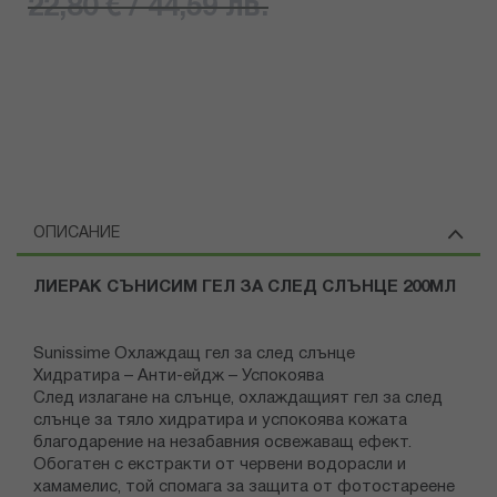
22,80 € / 44,59 лв.
ОПИСАНИЕ
ЛИЕРАК СЪНИСИМ ГЕЛ ЗА СЛЕД СЛЪНЦЕ 200МЛ
Sunissime Охлаждащ гел за след слънце
Хидратира – Анти-ейдж – Успокоява
След излагане на слънце, охлаждащият гел за след
слънце за тяло хидратира и успокоява кожата
благодарение на незабавния освежаващ ефект.
Обогатен с екстракти от червени водорасли и
хамамелис, той спомага за защита от фотостареене