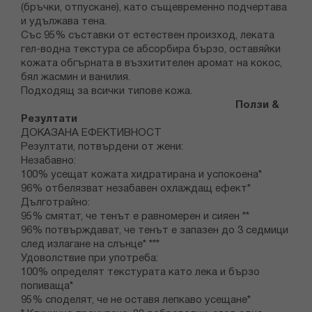
(бръчки, отпускане), като същевременно подчертава
и удължава тена.
Със 95% съставки от естествен произход, леката
гел-водна текстура се абсорбира бързо, оставяйки
кожата обгърната в възхитителен аромат на кокос,
бял жасмин и ванилия.
Подходящ за всички типове кожа.
Ползи &
Резултати
ДОКАЗАНА ЕФЕКТИВНОСТ
Резултати, потвърдени от жени:
Незабавно:
100% усещат кожата хидратирана и успокоена*
96% отбелязват незабавен охлаждащ ефект*
Дълготрайно:
95% смятат, че тенът е равномерен и сияен **
96% потвърждават, че тенът е запазен до 3 седмици
след излагане на слънце* ***
Удоволствие при употреба:
100% определят текстурата като лека и бързо
попиваща*
95% споделят, че не оставя лепкаво усещане*