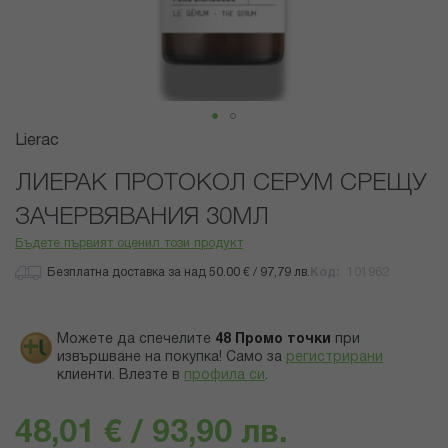
Преминете
Lierac
към
началото
ЛИЕРАК ПРОТОКОЛ СЕРУМ СРЕЩУ
на
ЗАЧЕРВЯВАНИЯ 30МЛ
галерия
със
Бъдете първият оценил този продукт
снимки
Безплатна доставка за над 50.00 € / 97,79 лв.
Код
101962
Можете да спечелите
48
Промо точки
при
извършване на покупка! Само за
регистрирани
клиенти.
Влезте в
профила си
.
48,01 € / 93,90 лв.