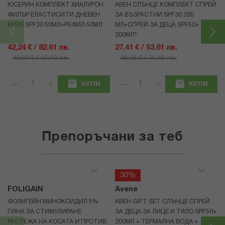
ЮСЕРИН КОМПЛЕКТ ХИАЛУРОН
АВЕН СЛЪНЦЕ КОМПЛЕКТ СПРЕЙ
ФИЛЪР ЕЛАСТИСИТИ ДНЕВЕН
ЗА ВЪЗРАСТНИ SPF30 200
КРЕМ SPF30 50МЛ+РЕФИЛ 50МЛ
МЛ+СПРЕЙ ЗА ДЕЦА SPF50+
200МЛ*
42,24 € / 82.61 лв.
27,41 € / 53.61 лв.
49,69 € / 97.19 лв.
36,55 € / 71.49 лв.
КУПИ
КУПИ
Препоръчани за теб
30%
FOLIGAIN
Avene
ФОЛИГЕЙН МИНОКСИДИЛ 5%
АВЕН GIFT SET СЛЪНЦЕ СПРЕЙ
ПЯНА ЗА СТИМУЛИРАНЕ
ЗА ДЕЦА ЗА ЛИЦЕ И ТЯЛО SPF50+
РАСТЕЖА НА КОСАТА И ПРОТИВ
200МЛ + ТЕРМАЛНА ВОДА +