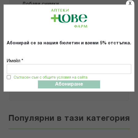
X
Добави снимки
Препоръчвам продукта
Прочетох и се съгласявам с
Абонирай се за нашия бюлетин и вземи 5% отстъпка.
Общите условия и политиката за
поверителност
*
Имейл *
ИЗПРАТИ
Съгласен съм с общите условия на сайта
Абониране
Популярни в тази категория