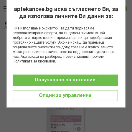
Прескачане
Търсене
Люб
Ко
към
aptekanove.bg иска съгласието Ви, за
съдържанието
Вход
да използва личните Ви данни за:
Начало
Козметика
Дермокозметика
Дермокозметика за лице
ЛИЕРАК ПРОТОКОЛ СЕРУМ СРЕЩУ ЗАЧЕРВЯВАНИЯ 30МЛ
Ние използваме бисквитки, за да ти поднасяме
персонализирани оферти, да ти дадем възможно най-
доброто и гладко шопинг преживяване и да подобряваме
Преминете
постоянно нашите услуги. Ако не искаш да приемеш
към
опционалните бисквитки по-долу, това ще е жалко, защото
може да повлияе на качеството на поднесените услуги при
края
нас. Ако искаш да разбереш повече, молим, прочети
на
Политиката за бисквитки
.
галерията
на
изображенията
Получаване на съгласие
Опции за управление