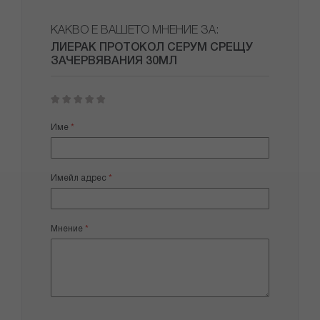
КАКВО Е ВАШЕТО МНЕНИЕ ЗА:
ЛИЕРАК ПРОТОКОЛ СЕРУМ СРЕЩУ
ЗАЧЕРВЯВАНИЯ 30МЛ
1
2
3
4
5
star
stars
stars
stars
stars
Име
Имейл адрес
Мнение