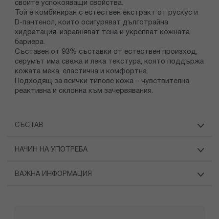
своите успокояващи свойства.
Той е комбиниран с естествен екстракт от рускус и
D-пантенол, които осигуряват дълготрайна
хидратация, изравняват тена и укрепват кожната
бариера.
Съставен от 93% съставки от естествен произход,
серумът има свежа и лека текстура, която поддържа
кожата мека, еластична и комфортна.
Подходящ за всички типове кожа – чувствителна,
реактивна и склонна към зачервявания.
СЪСТАВ
НАЧИН НА УПОТРЕБА
ВАЖНА ИНФОРМАЦИЯ