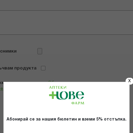
 снимки
ъчвам продукта
X
х и се съгласявам с
Общите условия и политиката за
телност
*
ИЗПРАТИ
Абонирай се за нашия бюлетин и вземи 5% отстъпка.