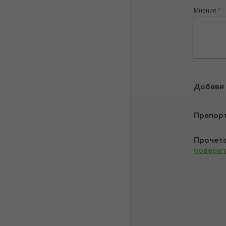
Мнение
Добави
Препор
Прочето
повери