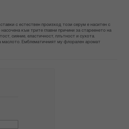
ставки с естествен произход този серум е наситен с
е насочена към трите главни причини за стареенето на
ост, сияние, еластичност, плътност и сухота.
на маслото. Емблематичният му флорален аромат