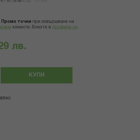
€ / 97,79 лв.
Код
101956
Промо точки
при извършване на
ирани
клиенти.
Влезте в
профила си
.
29 лв.
КУПИ
IERAC