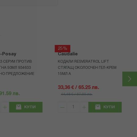
я
25%
e-Posay
Caudalie
B3 СЕРУМ ПРОТИВ
КОДАЛИ RESVERATROL LIFT
НА 50МЛ 934633
СТЯГАЩ ОКОЛООЧЕН ГЕЛ-КРЕМ
НO ПРЕДЛОЖЕНИЕ
15МЛ А
33,36 € / 65.25 лв.
 91.59 лв.
44,48 € / 87.00 лв.
КУПИ
КУПИ