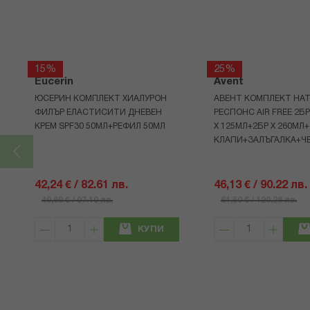
15%
25%
Eucerin
Avent
ЮСЕРИН КОМПЛЕКТ ХИАЛУРОН
АВЕНТ КОМПЛЕКТ НАТ
ФИЛЪР ЕЛАСТИСИТИ ДНЕВЕН
РЕСПОНС AIR FREE 2Б
КРЕМ SPF30 50МЛ+РЕФИЛ 50МЛ
Х 125МЛ+2БР Х 260МЛ
КЛАПИ+ЗАЛЪГАЛКА+Ч
42,24 € / 82.61 лв.
46,13 € / 90.22 лв.
49,69 € / 97.19 лв.
61,50 € / 120.28 лв.
КУПИ