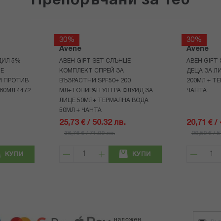
Препоръчани за теб
30%
30%
Avene
Avene
ДИЛ 5%
АВЕН GIFT SET СЛЪНЦЕ
АВЕН GIFT
НЕ
КОМПЛЕКТ СПРЕЙ ЗА
ДЕЦА ЗА Л
И ПРОТИВ
ВЪЗРАСТНИ SPF50+ 200
200МЛ + Т
60МЛ 4472
МЛ+ТОНИРАН УЛТРА ФЛУИД ЗА
ЧАНТА
ЛИЦЕ 50МЛ+ ТЕРМАЛНА ВОДА
50МЛ + ЧАНТА
25,73 € / 50.32 лв.
20,71 € /
36,76 € / 71.90 лв.
29,59 € / 
КУПИ
КУПИ