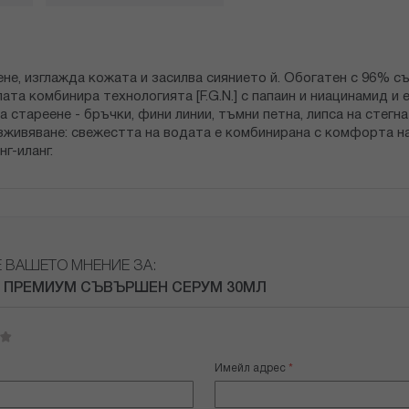
е, изглажда кожата и засилва сиянието й. Обогатен с 96% съ
та комбинира технологията [F.G.N.] с папаин и ниацинамид и 
стареене - бръчки, фини линии, тъмни петна, липса на стегнат
изживяване: свежестта на водата е комбинирана с комфорта 
г-иланг.
Е ВАШЕТО МНЕНИЕ ЗА:
 ПРЕМИУМ СЪВЪРШЕН СЕРУМ 30МЛ
Имейл адрес