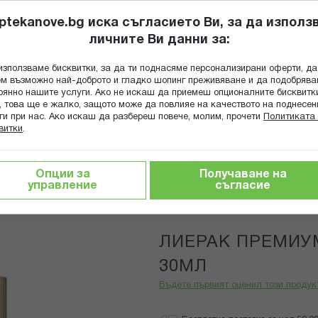
ptekanove.bg иска съгласието Ви, за да използ
личните Ви данни за:
ПОПИТАЙ Ф
използваме бисквитки, за да ти поднасяме персонализирани оферти, да
Търсене
м възможно най-доброто и гладко шопинг преживяване и да подобряв
оянно нашите услуги. Ако не искаш да приемеш опционалните бисквитк
КА
ГРИЖА ЗА МАЙКАТА И ДЕТЕТО
ХРАНИТЕЛНИ ДОБАВКИ
, това ще е жалко, защото може да повлияе на качеството на поднесен
ги при нас. Ако искаш да разбереш повече, молим, прочети
Политиката 
витки
.
тика за лице
ЛИЕРАК ПРЕМИУМ СЪВЪРШЕН СЕРУМ 30М
Опции за
Получаване на
управление
съгласие
Lierac
ЛИЕРАК ПРЕМИУ
30МЛ
Бъдете първият оценил този продук