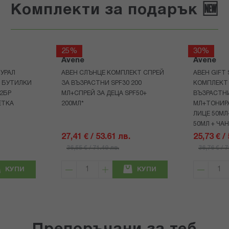
Комплекти за подарък 🆕
25%
30%
Avene
Avene
УРАЛ
АВЕН СЛЪНЦЕ КОМПЛЕКТ СПРЕЙ
АВЕН GIFT
Р БУТИЛКИ
ЗА ВЪЗРАСТНИ SPF30 200
КОМПЛЕКТ 
+2БР
МЛ+СПРЕЙ ЗА ДЕЦА SPF50+
ВЪЗРАСТНИ
ЕТКА
200МЛ*
МЛ+ТОНИРА
ЛИЦЕ 50МЛ
50МЛ + ЧА
27,41 € / 53.61 лв.
25,73 € /
36,55 € / 71.49 лв.
36,76 € / 
КУПИ
КУПИ