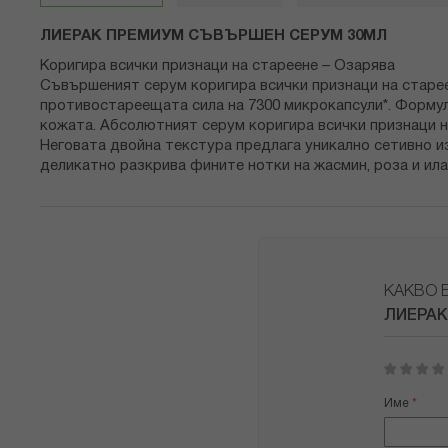
снимки
ЛИЕРАК ПРЕМИУМ СЪВЪРШЕН СЕРУМ 30МЛ
Коригира всички признаци на стареене – Озарява
Съвършеният серум коригира всички признаци на стареен
противостареещата сила на 7300 микрокапсули*. Формула
кожата. Абсолютният серум коригира всички признаци на 
Неговата двойна текстура предлага уникално сетивно 
деликатно разкрива фините нотки на жасмин, роза и илан
КАКВО 
ЛИЕРАК
1
2
3
4
5
star
stars
stars
stars
stars
Име