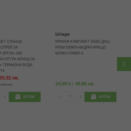
Uriage
 SET СЛЪНЦЕ
ЮРИАЖ КОМПЛЕКТ БЕБЕ ДУШ-
СПРЕЙ ЗА
КРЕМ 500МЛ+ХИДРАТИРАЩО
 SPF50+ 200
МЛЯКО 500МЛ A
Н УЛТРА ФЛУИД ЗА
+ ТЕРМАЛНА ВОДА
НТА
 50.32 лв.
24,99 € / 48.88 лв.
71.90 лв.
КУПИ
КУПИ