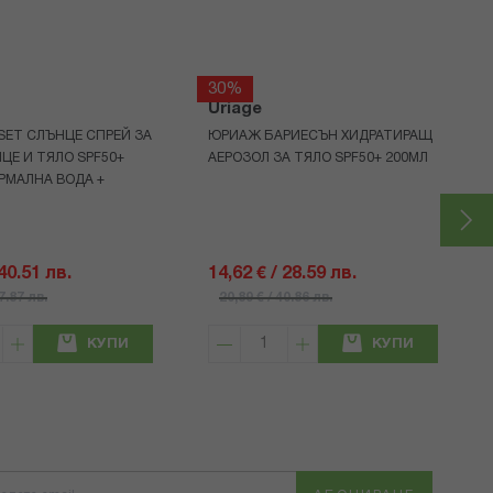
30%
Uriage
 SET СЛЪНЦЕ СПРЕЙ ЗА
ЮРИАЖ БАРИЕСЪН ХИДРАТИРАЩ
ИЦЕ И ТЯЛО SPF50+
АЕРОЗОЛ ЗА ТЯЛО SPF50+ 200МЛ
ЕРМАЛНА ВОДА +
 40.51 лв.
14,62 € / 28.59 лв.
57.87 лв.
20,89 € / 40.86 лв.
КУПИ
КУПИ