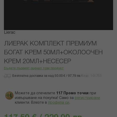
Преминете
Lierac
към
началото
ЛИЕРАК КОМПЛЕКТ ПРЕМИУМ
на
БОГАТ КРЕМ 50МЛ+ОКОЛООЧЕН
галерия
със
КРЕМ 20МЛ+НЕСЕСЕР
снимки
Бъдете първият оценил този продукт
Безплатна доставка за над 50.00 € / 97,79 лв.
Код
101755
Можете да спечелите
117
Промо точки
при
извършване на покупка! Само за
регистрирани
клиенти.
Влезте в
профила си
.