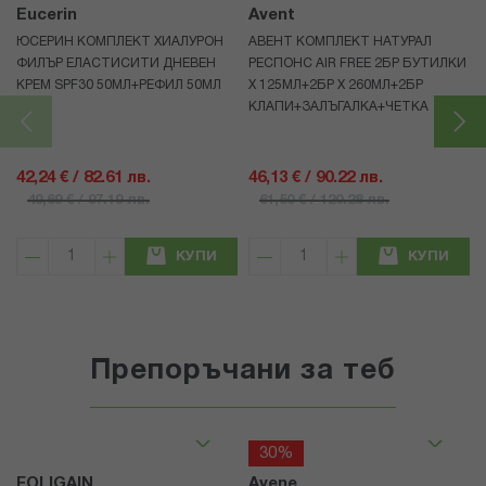
Eucerin
Avent
ЮСЕРИН КОМПЛЕКТ ХИАЛУРОН
АВЕНТ КОМПЛЕКТ НАТУРАЛ
ФИЛЪР ЕЛАСТИСИТИ ДНЕВЕН
РЕСПОНС AIR FREE 2БР БУТИЛКИ
КРЕМ SPF30 50МЛ+РЕФИЛ 50МЛ
Х 125МЛ+2БР Х 260МЛ+2БР
КЛАПИ+ЗАЛЪГАЛКА+ЧЕТКА
42,24 € / 82.61 лв.
46,13 € / 90.22 лв.
49,69 € / 97.19 лв.
61,50 € / 120.28 лв.
КУПИ
КУПИ
Препоръчани за теб
30%
FOLIGAIN
Avene