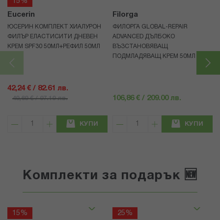
15%
Eucerin
Filorga
ЮСЕРИН КОМПЛЕКТ ХИАЛУРОН
ФИЛОРГА GLOBAL-REPAIR
ФИЛЪР ЕЛАСТИСИТИ ДНЕВЕН
ADVANCED ДЪЛБОКО
КРЕМ SPF30 50МЛ+РЕФИЛ 50МЛ
ВЪЗСТАНОВЯВАЩ
ПОДМЛАДЯВАЩ КРЕМ 50МЛ
42,24 € / 82.61 лв.
106,86 € / 209.00 лв.
49,69 € / 97.19 лв.
КУПИ
КУПИ
Комплекти за подарък 🆕
15%
25%