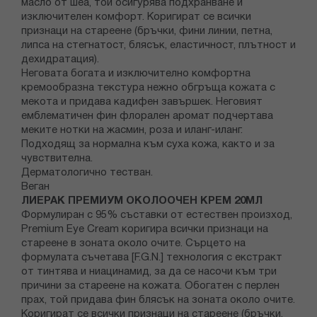
масло от шеа, той осигурява подхранване и
изключителен комфорт. Коригират се всички
признаци на стареене (бръчки, фини линии, петна,
липса на стегнатост, блясък, еластичност, плътност и
дехидратация).
Неговата богата и изключително комфортна
кремообразна текстура нежно обгръща кожата с
мекота и придава кадифен завършек. Неговият
емблематичен фин флорален аромат подчертава
меките нотки на жасмин, роза и иланг-иланг.
Подходящ за нормална към суха кожа, както и за
чувствителна.
Дерматологично тестван.
Веган
ЛИЕРАК ПРЕМИУМ ОКОЛООЧЕН КРЕМ 20МЛ
Формулиран с 95% съставки от естествен произход,
Premium Eye Cream коригира всички признаци на
стареене в зоната около очите. Сърцето на
формулата съчетава [F.G.N.] технология с екстракт
от тинтява и ниацинамид, за да се насочи към три
причини за стареене на кожата. Обогатен с перлен
прах, той придава фин блясък на зоната около очите.
Коригират се всички признаци на стареене (бръчки,