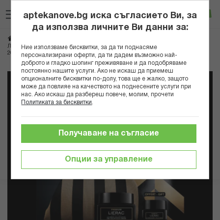
Прескачане
Търсене
Люб
Ко
към
aptekanove.bg иска съгласието Ви, за
съдържанието
Вход
да използва личните Ви данни за:
Начало
Козметика
Козметика за лице
Комплекти за лице
ЛИЕРАК КОМПЛЕКТ ПРЕМИУМ БОГАТ КРЕМ 50МЛ+ОКОЛООЧЕН КРЕМ
Ние използваме бисквитки, за да ти поднасяме
20МЛ+НЕСЕСЕР
персонализирани оферти, да ти дадем възможно най-
доброто и гладко шопинг преживяване и да подобряваме
постоянно нашите услуги. Ако не искаш да приемеш
Преминете
опционалните бисквитки по-долу, това ще е жалко, защото
към
може да повлияе на качеството на поднесените услуги при
нас. Ако искаш да разбереш повече, молим, прочети
края
Политиката за бисквитки
.
на
галерията
на
Получаване на съгласие
изображенията
Опции за управление