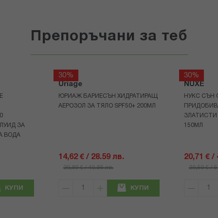
Препоръчани за теб
30%
30%
Uriage
NUXE
Е
ЮРИАЖ БАРИЕСЪН ХИДРАТИРАЩ
НУКС СЪН 
АЕРОЗОЛ ЗА ТЯЛО SPF50+ 200МЛ
ПРИДОБИВ
0
ЗЛАТИСТИ
ЛУИД ЗА
150МЛ
А ВОДА
14,62 € / 28.59 лв.
20,71 € /
20,89 € / 40.86 лв.
29,59 € / 
КУПИ
КУПИ