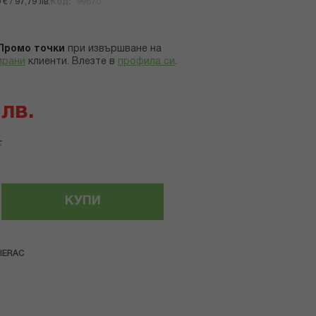
€ / 97,79 лв.
Код
99670
Промо точки
при извършване на
ирани
клиенти.
Влезте в
профила си
.
 лв.
.
КУПИ
IERAC