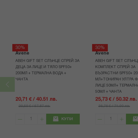
30%
30%
Avene
Avene
АВЕН GIFT SET СЛЪНЦЕ СПРЕЙ ЗА
АВЕН GIFT SET СЛЪНЦ
ДЕЦА ЗА ЛИЦЕ И ТЯЛО SPF50+
КОМПЛЕКТ СПРЕЙ ЗА
200МЛ + ТЕРМАЛНА ВОДА +
ВЪЗРАСТНИ SPF50+ 20
ЧАНТА
МЛ+ТОНИРАН УЛТРА Ф
ЛИЦЕ 50МЛ+ ТЕРМАЛН
50МЛ + ЧАНТА
20,71 € / 40.51 лв.
25,73 € / 50.32 лв.
29,59 € / 57.87 лв.
36,76 € / 71.90 лв.
КУПИ