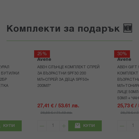
Комплекти за подарък 🆕
25%
30%
Avene
Avene
УРАЛ
АВЕН СЛЪНЦЕ КОМПЛЕКТ СПРЕЙ
АВЕН GIFT
Р БУТИЛКИ
ЗА ВЪЗРАСТНИ SPF30 200
КОМПЛЕКТ 
+2БР
МЛ+СПРЕЙ ЗА ДЕЦА SPF50+
ВЪЗРАСТНИ
ЕТКА
200МЛ*
МЛ+ТОНИРА
ЛИЦЕ 50МЛ
50МЛ + ЧА
27,41 € / 53.61 лв.
25,73 € /
36,55 € / 71.49 лв.
36,76 € / 
КУПИ
КУПИ