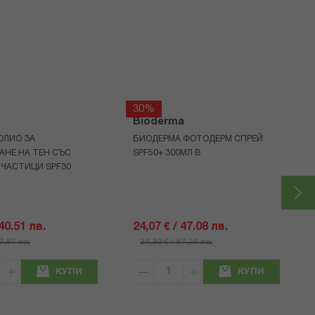
30%
Bioderma
ОЛИО ЗА
БИОДЕРМА ФОТОДЕРМ СПРЕЙ
АНЕ НА ТЕН СЪС
SPF50+ 300МЛ В
 ЧАСТИЦИ SPF30
 40.51 лв.
24,07 € / 47.08 лв.
57.87 лв.
34,39 € / 67.26 лв.
КУПИ
КУПИ