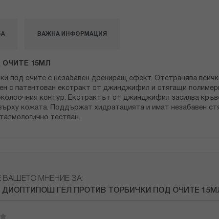
БА
ВАЖНА ИНФОРМАЦИЯ
 ОЧИТЕ 15МЛ
чки под очите с незабавен дрениращ ефект. Отстранява всичк
атен с патентован екстракт от джинджифил и стягащи полиме
а околоочния контур. Екстрактът от джинджифил засилва кръ
върху кожата. Поддържат хидратацията и имат незабавен стя
талмологично тестван.
Е ВАШЕТО МНЕНИЕ ЗА:
 ДИОПТИПОШ ГЕЛ ПРОТИВ ТОРБИЧКИ ПОД ОЧИТЕ 15М