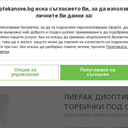
ptekanove.bg иска съгласието Ви, за да използ
личните Ви данни за:
ПОПИТАЙ Ф
използваме бисквитки, за да ти поднасяме персонализирани оферти, да
Търсене
м възможно най-доброто и гладко шопинг преживяване и да подобряв
оянно нашите услуги. Ако не искаш да приемеш опционалните бисквитк
КА
ГРИЖА ЗА МАЙКАТА И ДЕТЕТО
ХРАНИТЕЛНИ ДОБАВКИ
, това ще е жалко, защото може да повлияе на качеството на поднесен
ги при нас. Ако искаш да разбереш повече, молим, прочети
Политиката 
витки
.
тика за лице
ЛИЕРАК ДИОПТИПОШ ГЕЛ ПРОТИВ ТОРБИЧ
Опции за
Получаване на
управление
съгласие
Lierac
ЛИЕРАК ДИОПТИ
ТОРБИЧКИ ПОД 
Бъдете първият оценил този продук