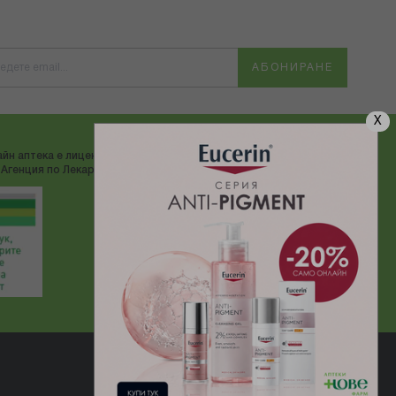
АБОНИРАНЕ
X
йн аптека е лицензирана от
ДОСТАВЯМЕ С:
Агенция по Лекарствата"
Електронен магазин
разработен и поддържан от