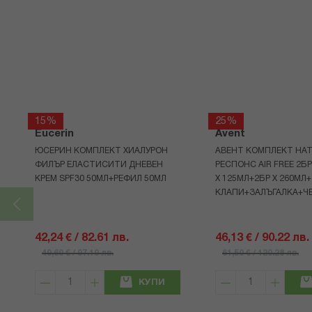
15%
25%
Eucerin
Avent
ЮСЕРИН КОМПЛЕКТ ХИАЛУРОН
АВЕНТ КОМПЛЕКТ НАТ
ФИЛЪР ЕЛАСТИСИТИ ДНЕВЕН
РЕСПОНС AIR FREE 2Б
КРЕМ SPF30 50МЛ+РЕФИЛ 50МЛ
Х 125МЛ+2БР Х 260МЛ
КЛАПИ+ЗАЛЪГАЛКА+Ч
42,24 € / 82.61 лв.
46,13 € / 90.22 лв.
49,69 € / 97.19 лв.
61,50 € / 120.28 лв.
КУПИ