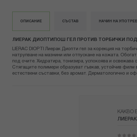
към
началото
на
ОПИСАНИЕ
СЪСТАВ
НАЧИН НА УПОТРЕ
галерия
със
снимки
ЛИЕРАК ДИОПТИПОШ ГЕЛ ПРОТИВ ТОРБИЧКИ ПОД
LIERAC DIOPTI Лиерак Диопти гел за корекция на торби
натрупване на мазнини или отпускане на кожата. Обог
под очите. Хидратира, тонизира, успокоява и освежав
Стягащите полимери образуват гъвкав, устойчив филм 
естествени съставки, без аромат. Дерматологично и оф
КАКВО 
ЛИЕРАК