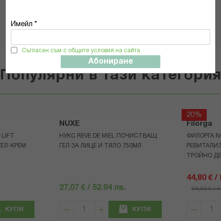
Имейл *
Съгласен съм с общите условия на сайта
Абониране
Популярни в тази категори
20%
NUXE
Filorga
LIFT
НУКС REVE DE MIEL ПОЧИСТВАЩ
ФИЛОРГА N
ЕЛ-КРЕМ
ГЕЛ ЗА ЛИЦЕ И ТЯЛО 750МЛ
РЕВИТАЛИ
ТРОЙНО Д
44,80 € /
27,07 € / 52.94 лв.
56,00 € / 
КУПИ
КУПИ