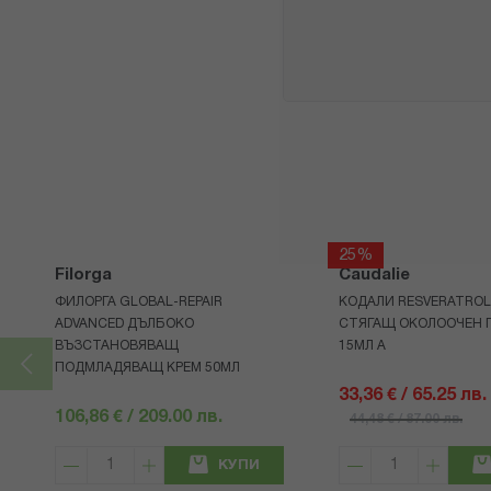
25%
Filorga
Caudalie
ФИЛОРГА GLOBAL-REPAIR
КОДАЛИ RESVERATROL 
ADVANCED ДЪЛБОКО
СТЯГАЩ ОКОЛООЧЕН Г
ВЪЗСТАНОВЯВАЩ
15МЛ А
ПОДМЛАДЯВАЩ КРЕМ 50МЛ
33,36 € / 65.25 лв.
106,86 € / 209.00 лв.
44,48 € / 87.00 лв.
КУПИ