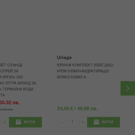
Uriage
 SET СЛЪНЦЕ
ЮРИАЖ КОМПЛЕКТ БЕБЕ ДУШ-
СПРЕЙ ЗА
КРЕМ 500МЛ+ХИДРАТИРАЩО
 SPF50+ 200
МЛЯКО 500МЛ A
Н УЛТРА ФЛУИД ЗА
+ ТЕРМАЛНА ВОДА
НТА
 50.32 лв.
24,99 € / 48.88 лв.
71.90 лв.
КУПИ
КУПИ