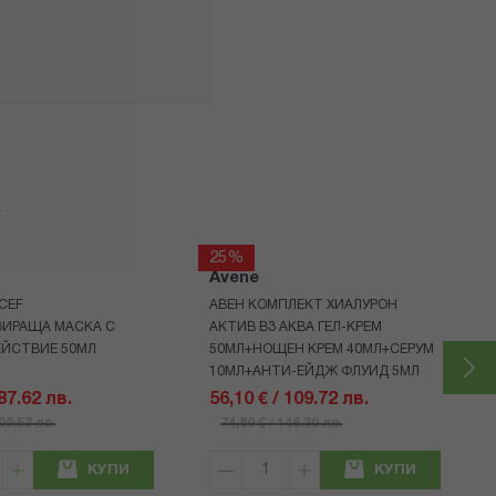
я
25%
Avene
CEF
АВЕН КОМПЛЕКТ ХИАЛУРОН
ЗИРАЩА МАСКА С
АКТИВ B3 АКВА ГЕЛ-КРЕМ
ЕЙСТВИЕ 50МЛ
50МЛ+НОЩЕН КРЕМ 40МЛ+СЕРУМ
10МЛ+АНТИ-ЕЙДЖ ФЛУИД 5МЛ
 87.62 лв.
56,10 € / 109.72 лв.
109.53 лв.
74,80 € / 146.30 лв.
КУПИ
КУПИ