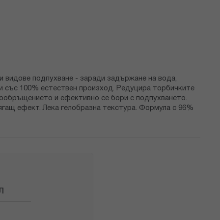
и видове подпухване - заради задържане на вода,
ри със 100% естествен произход. Редуцира торбичките
вообръщението и ефективно се бори с подпухването.
гащ ефект. Лека гелобразна текстура. Формула с 96%
Л