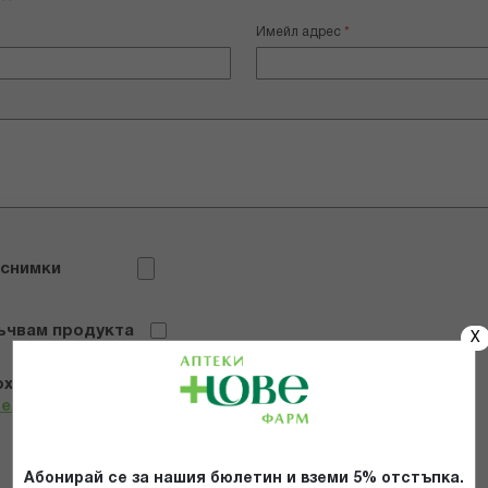
Имейл адрес
 снимки
ъчвам продукта
X
х и се съгласявам с
Общите условия и политиката за
телност
*
Абонирай се за нашия бюлетин и вземи 5% отстъпка.
ИЗПРАТИ