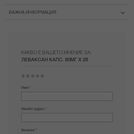
ВАЖНА ИНФОРМАЦИЯ
КАКВО Е ВАШЕТО МНЕНИЕ ЗА:
ЛЕВАКСАН КАПС. 80МГ Х 28
1
2
3
4
5
star
stars
stars
stars
stars
Име
Имейл адрес
Мнение