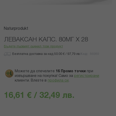
Преминете
Naturprodukt
към
началото
ЛЕВАКСАН КАПС. 80МГ Х 28
на
Бъдете първият оценил този продукт
галерия
със
Безплатна доставка за над 50.00 € / 97,79 лв.
Код
86989
снимки
Можете да спечелите
16
Промо точки
при
извършване на покупка! Само за
регистрирани
клиенти.
Влезте в
профила си
.
16,61 € / 32,49 лв.