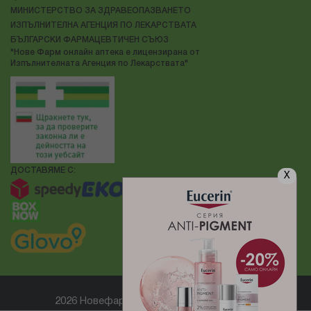
МИНИСТЕРСТВО ЗА ЗДРАВЕОПАЗВАНЕТО
ИЗПЪЛНИТЕЛНА АГЕНЦИЯ ПО ЛЕКАРСТВАТА
БЪЛГАРСКИ ФАРМАЦЕВТИЧЕН СЪЮЗ
"Нове Фарм онлайн аптека е лицензирана от
Изпълнителната Агенция по Лекарствата"
ДОСТАВЯМЕ С:
X
2026 Новефарм ® Всички права запазени