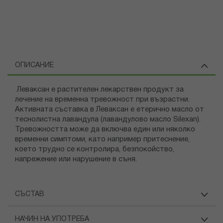
ОПИСАНИЕ
Леваксан е растителен лекарствен продукт за
лечение на временна тревожност при възрастни.
Активната съставка в Леваксан е етерично масло от
теснолистна лавандула (лавандулово масло Silexan).
Тревожността може да включва един или няколко
временни симптоми, като например притеснение,
което трудно се контролира, безпокойство,
напрежение или нарушение в съня.
СЪСТАВ
НАЧИН НА УПОТРЕБА