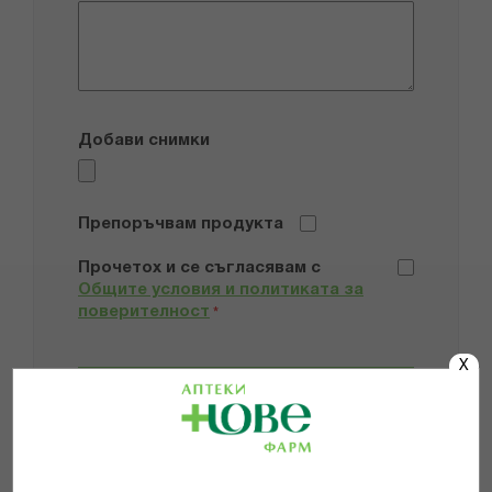
Добави снимки
Препоръчвам продукта
Прочетох и се съгласявам с
Общите условия и политиката за
поверителност
*
X
ИЗПРАТИ