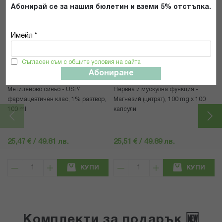
Абонирай се за нашия бюлетин и вземи 5% отстъпка.
Популярни в тази категория
Имейл *
Съгласен съм с общите условия на сайта
Абониране
OSAVITA
LIFE EXTENSION
Метиленово синьо - USP/
Нервна и мускулна функция -
фармацевтичен клас, 1% разтвор,
Магнезий (цитрат), 100 mg x 100
100 ml
капсули
25,47 € / 49.81 лв.
25,51 € / 49.89 лв.
КУПИ
КУПИ
Комплекти за подарък 🆕