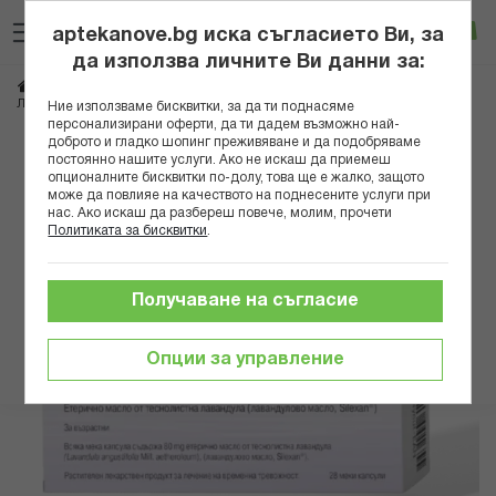
Прескачане
Търсене
Люб
Ко
към
aptekanove.bg иска съгласието Ви, за
съдържанието
Вход
да използва личните Ви данни за:
Начало
Хранителни добавки
Спокойствие и сън
Безсъние
ЛЕВАКСАН КАПС. 80МГ Х 28
Ние използваме бисквитки, за да ти поднасяме
персонализирани оферти, да ти дадем възможно най-
доброто и гладко шопинг преживяване и да подобряваме
Преминете
постоянно нашите услуги. Ако не искаш да приемеш
към
опционалните бисквитки по-долу, това ще е жалко, защото
може да повлияе на качеството на поднесените услуги при
края
нас. Ако искаш да разбереш повече, молим, прочети
на
Политиката за бисквитки
.
галерията
на
изображенията
Получаване на съгласие
Опции за управление