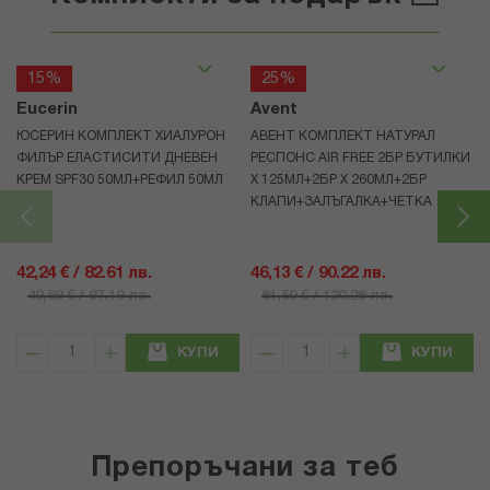
15%
25%
Eucerin
Avent
ЮСЕРИН КОМПЛЕКТ ХИАЛУРОН
АВЕНТ КОМПЛЕКТ НАТУРАЛ
ФИЛЪР ЕЛАСТИСИТИ ДНЕВЕН
РЕСПОНС AIR FREE 2БР БУТИЛКИ
КРЕМ SPF30 50МЛ+РЕФИЛ 50МЛ
Х 125МЛ+2БР Х 260МЛ+2БР
КЛАПИ+ЗАЛЪГАЛКА+ЧЕТКА
42,24 € / 82.61 лв.
46,13 € / 90.22 лв.
49,69 € / 97.19 лв.
61,50 € / 120.28 лв.
КУПИ
КУПИ
Препоръчани за теб