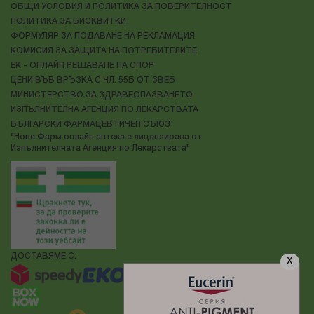
ОБЩИ УСЛОВИЯ И ПОЛИТИКА ЗА ПОВЕРИТЕЛНОСТ
ПОЛИТИКА ЗА БИСКВИТКИ
ФОРМУЛЯР ЗА ПОДАВАНЕ НА РЕКЛАМАЦИЯ
КОМИСИЯ ЗА ЗАЩИТА НА ПОТРЕБИТЕЛИТЕ
ЕК - ОНЛАЙН РЕШАВАНЕ НА СПОР
ЦЕНИ ВЪВ ВРЪЗКА С ЧЛ. 55Б ОТ ЗВЕБ
МИНИСТЕРСТВО ЗА ЗДРАВЕОПАЗВАНЕТО
ИЗПЪЛНИТЕЛНА АГЕНЦИЯ ПО ЛЕКАРСТВАТА
БЪЛГАРСКИ ФАРМАЦЕВТИЧЕН СЪЮЗ
"Нове Фарм онлайн аптека е лицензирана от
Изпълнителната Агенция по Лекарствата"
ДОСТАВЯМЕ С:
X