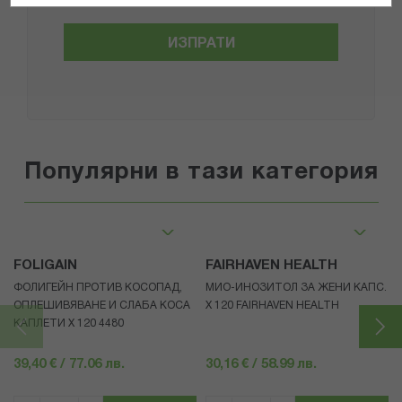
ИЗПРАТИ
Популярни в тази категория
FOLIGAIN
FAIRHAVEN HEALTH
ФОЛИГЕЙН ПРОТИВ КОСОПАД,
МИО-ИНОЗИТОЛ ЗА ЖЕНИ КАПС.
ОПЛЕШИВЯВАНЕ И СЛАБА КОСА
Х 120 FAIRHAVEN HEALTH
КАПЛЕТИ X 120 4480
39,40 € / 77.06 лв.
30,16 € / 58.99 лв.