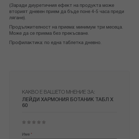
(Заради диуретичния ефект на продукта може
вторият дневен прием да бъде поне 4-5 часа преди
лягане).
Продължителност на приема: минимум три месеца.
Може да се приема без прекъсване.
Профилактика: по една таблетка дневно.
КАКВО Е ВАШЕТО МНЕНИЕ ЗА:
ЛЕЙДИ ХАРМОНИЯ БОТАНИК ТАБЛ Х
60
1
2
3
4
5
star
stars
stars
stars
stars
Име