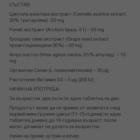
СЪСТАВ:
Центела азиатика екстракт (Centella asiatica extract,
20% тритерпени) -50 mg
Репей екстракт (Arctium lappa, 4:1) – 50 mg
Гроздово семе екстракт (Grape seed extract,
проантоцианидини 95%) – 50 mg
Агнус кастус (Vitex agnus castus, 0,5% агнусид) – 10
mg
Органичен Селен (L-селенометионин) – 30 µg
Растителен Витамин D3 – 5 µg (200 IU)
НАЧИН НА УПОТРЕБА:
За възрастни: два пъти по една таблетка на ден.
Продуктът може да се приема от момичета след
първия менструален цикъл (11-13 години) по една
таблетка дневно до 16-годишна възраст; после
могат да минат на дозата за възрастни.
Начин на прием: сутрин и вечер.