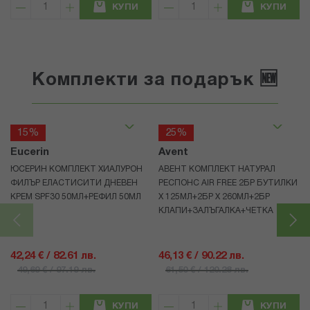
КУПИ
КУПИ
Комплекти за подарък 🆕
15%
25%
Eucerin
Avent
ЮСЕРИН КОМПЛЕКТ ХИАЛУРОН
АВЕНТ КОМПЛЕКТ НАТУРАЛ
ФИЛЪР ЕЛАСТИСИТИ ДНЕВЕН
РЕСПОНС AIR FREE 2БР БУТИЛКИ
КРЕМ SPF30 50МЛ+РЕФИЛ 50МЛ
Х 125МЛ+2БР Х 260МЛ+2БР
КЛАПИ+ЗАЛЪГАЛКА+ЧЕТКА
42,24 € / 82.61 лв.
46,13 € / 90.22 лв.
49,69 € / 97.19 лв.
61,50 € / 120.28 лв.
КУПИ
КУПИ