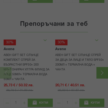
Препоръчани за теб
30%
30%
Avene
Avene
АВЕН GIFT SET СЛЪНЦЕ
АВЕН GIFT SET СЛЪНЦЕ СПРЕЙ
КОМПЛЕКТ СПРЕЙ ЗА
ЗА ДЕЦА ЗА ЛИЦЕ И ТЯЛО SPF50+
ВЪЗРАСТНИ SPF50+ 200
200МЛ + ТЕРМАЛНА ВОДА +
МЛ+ТОНИРАН УЛТРА ФЛУИД ЗА
ЧАНТА
ЛИЦЕ 50МЛ+ ТЕРМАЛНА ВОДА
50МЛ + ЧАНТА
25,73 € / 50.32 лв.
20,71 € / 40.51 лв.
36,76 € / 71.90 лв.
29,59 € / 57.87 лв.
КУПИ
КУПИ