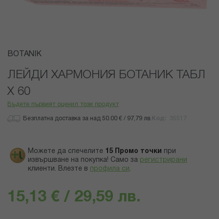
Преминете
BOTANIK
към
началото
ЛЕЙДИ ХАРМОНИЯ БОТАНИК ТАБЛ
на
Х 60
галерия
със
Бъдете първият оценил този продукт
снимки
Безплатна доставка за над 50.00 € / 97,79 лв.
Код
35517
Можете да спечелите
15
Промо точки
при
извършване на покупка! Само за
регистрирани
клиенти.
Влезте в
профила си
.
15,13 € / 29,59 лв.