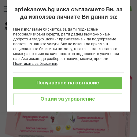
Прескачане
Търсене
Люб
Ко
към
aptekanove.bg иска съгласието Ви, за
съдържанието
Вход
да използва личните Ви данни за:
Начало
Хранителни добавки
Витамини
Хормонален баланс
ЛЕЙДИ ХАРМОНИЯ БОТАНИК ТАБЛ Х 60
Ние използваме бисквитки, за да ти поднасяме
персонализирани оферти, да ти дадем възможно най-
доброто и гладко шопинг преживяване и да подобряваме
Преминете
постоянно нашите услуги. Ако не искаш да приемеш
към
опционалните бисквитки по-долу, това ще е жалко, защото
може да повлияе на качеството на поднесените услуги при
края
нас. Ако искаш да разбереш повече, молим, прочети
на
Политиката за бисквитки
.
галерията
на
изображенията
Получаване на съгласие
Опции за управление