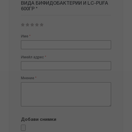
ВИДА БИФИДОБАКТЕРИИ И LC-PUFA
600ГР *
1
2
3
4
5
star
stars
stars
stars
stars
Име
Имейл адрес
Мнение
Добави снимки