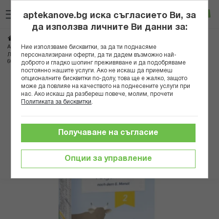
Прескачане
Търсене
Люб
Ко
към
aptekanove.bg иска съгласието Ви, за
съдържанието
Вход
да използва личните Ви данни за:
Начало
Грижа за майката и детето
Бебешки храни и напитки
Ние използваме бисквитки, за да ти поднасяме
Адаптирани млека
персонализирани оферти, да ти дадем възможно най-
ЛАКТАНА БИО 2 АДАПТ. МЛЯКО С 4 ВИДА БИФИДОБАКТЕРИИ И LC-PUFA
600ГР *
доброто и гладко шопинг преживяване и да подобряваме
постоянно нашите услуги. Ако не искаш да приемеш
опционалните бисквитки по-долу, това ще е жалко, защото
Преминете
може да повлияе на качеството на поднесените услуги при
към
нас. Ако искаш да разбереш повече, молим, прочети
Политиката за бисквитки
.
края
на
галерията
Получаване на съгласие
на
изображенията
Опции за управление