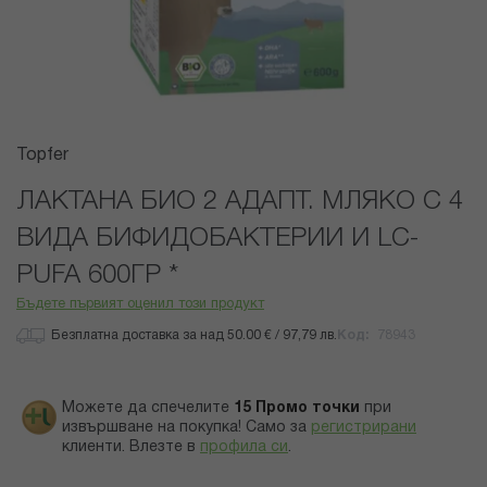
Преминете
Topfer
към
началото
ЛАКТАНА БИО 2 АДАПТ. МЛЯКО С 4
на
ВИДА БИФИДОБАКТЕРИИ И LC-
галерия
със
PUFA 600ГР *
снимки
Бъдете първият оценил този продукт
Безплатна доставка за над 50.00 € / 97,79 лв.
Код
78943
Можете да спечелите
15
Промо точки
при
извършване на покупка! Само за
регистрирани
клиенти.
Влезте в
профила си
.