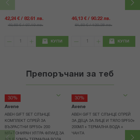
42,24 € / 82.61 лв.
46,13 € / 90.22 лв.
49,69 € / 97.19 лв.
61,50 € / 120.28 лв.
КУПИ
КУПИ
Препоръчани за теб
30%
30%
Avene
Avene
АВЕН GIFT SET СЛЪНЦЕ
АВЕН GIFT SET СЛЪНЦЕ СПРЕЙ
КОМПЛЕКТ СПРЕЙ ЗА
ЗА ДЕЦА ЗА ЛИЦЕ И ТЯЛО SPF50+
ВЪЗРАСТНИ SPF50+ 200
200МЛ + ТЕРМАЛНА ВОДА +
МЛ+ТОНИРАН УЛТРА ФЛУИД ЗА
ЧАНТА
ЛИЦЕ 50МЛ+ ТЕРМАЛНА ВОДА