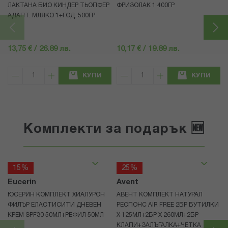
ЛАКТАНА БИО КИНДЕР ТЬОПФЕР
ФРИЗОЛАК 1 400ГР
АДАПТ. МЛЯКО 1+ГОД. 500ГР
13,75 € / 26.89 лв.
10,17 € / 19.89 лв.
КУПИ
КУПИ
Комплекти за подарък 🆕
15%
25%
Eucerin
Avent
ЮСЕРИН КОМПЛЕКТ ХИАЛУРОН
АВЕНТ КОМПЛЕКТ НАТУРАЛ
ФИЛЪР ЕЛАСТИСИТИ ДНЕВЕН
РЕСПОНС AIR FREE 2БР БУТИЛКИ
КРЕМ SPF30 50МЛ+РЕФИЛ 50МЛ
Х 125МЛ+2БР Х 260МЛ+2БР
КЛАПИ+ЗАЛЪГАЛКА+ЧЕТКА