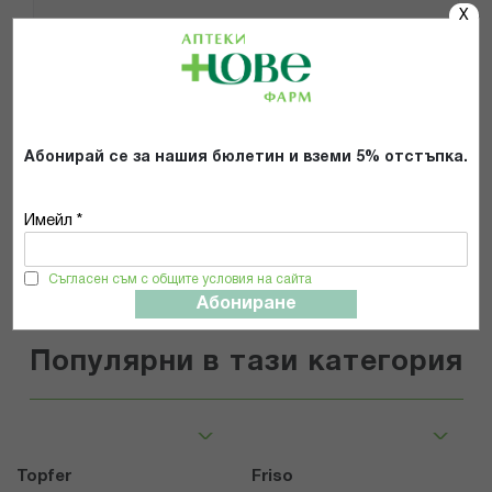
X
Препоръчвам продукта
Прочетох и се съгласявам с
Общите условия и политиката за
поверителност
*
Абонирай се за нашия бюлетин и вземи 5% отстъпка.
ИЗПРАТИ
Имейл *
Съгласен съм с общите условия на сайта
Абониране
Популярни в тази категория
Topfer
Friso