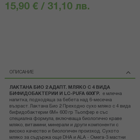
15,90 € / 31,10 лв.
ОПИСАНИЕ
ЛАКТАНА БИО 2 АДАПТ. МЛЯКО С 4 ВИДА
БИФИДОБАКТЕРИИ И LC-PUFA 600ГР.
e млечна
напитка, подходяща за бебета над 6-месечна
възраст. Лактана Био 2 Преходно сухо мляко с 4 вида
бифидобактерии 6M+ 600 гр Тьопфер е със
специална формула, включваща биологично краве
мляко, витамини, минерали и други компоненти с
високо качество и биологичен произход. Сухото
мляко за съдържа още DHA и ALA - Oмега-3 мастни