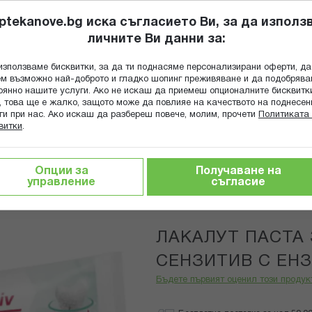
ptekanove.bg иска съгласието Ви, за да използ
личните Ви данни за:
ПОПИТАЙ Ф
използваме бисквитки, за да ти поднасяме персонализирани оферти, да
Търсене
м възможно най-доброто и гладко шопинг преживяване и да подобряв
оянно нашите услуги. Ако не искаш да приемеш опционалните бисквитк
КА
ГРИЖА ЗА МАЙКАТА И ДЕТЕТО
ХРАНИТЕЛНИ ДОБАВКИ
, това ще е жалко, защото може да повлияе на качеството на поднесен
ги при нас. Ако искаш да разбереш повече, молим, прочети
Политиката 
витки
.
сти за зъби и избелване
ЛАКАЛУТ ПАСТА ЗА ЗЪБИ АКТИВ
Опции за
Получаване на
управление
съгласие
Lacalut
ЛАКАЛУТ ПАСТА 
СЕНЗИТИВ С ЕНЗ
Бъдете първият оценил този продук