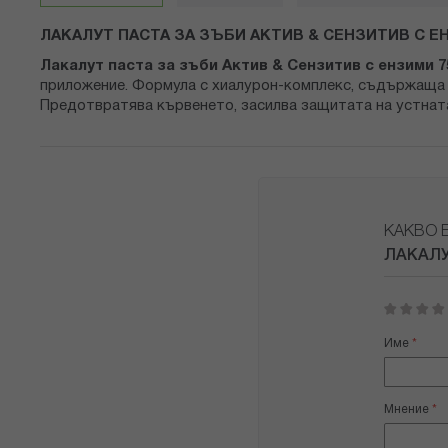
снимки
ЛАКАЛУТ ПАСТА ЗА ЗЪБИ АКТИВ & СЕНЗИТИВ С Е
Лакалут паста за зъби Актив & Сензитив с ензими 
приложение. Формула с хиалурон-комплекс, съдържаща е
Предотвратява кървенето, засилва защитата на устната
КАКВО 
ЛАКАЛУ
1
2
3
4
5
star
stars
stars
stars
stars
Име
Мнение