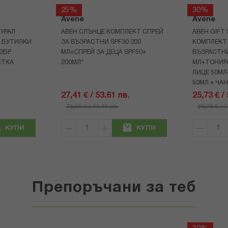
25%
30%
Avene
Avene
УРАЛ
АВЕН СЛЪНЦЕ КОМПЛЕКТ СПРЕЙ
АВЕН GIFT
Р БУТИЛКИ
ЗА ВЪЗРАСТНИ SPF30 200
КОМПЛЕКТ 
+2БР
МЛ+СПРЕЙ ЗА ДЕЦА SPF50+
ВЪЗРАСТНИ
ЕТКА
200МЛ*
МЛ+ТОНИРА
ЛИЦЕ 50МЛ
50МЛ + ЧА
27,41 € / 53.61 лв.
25,73 € /
36,55 € / 71.49 лв.
36,76 € / 
КУПИ
КУПИ
Препоръчани за теб