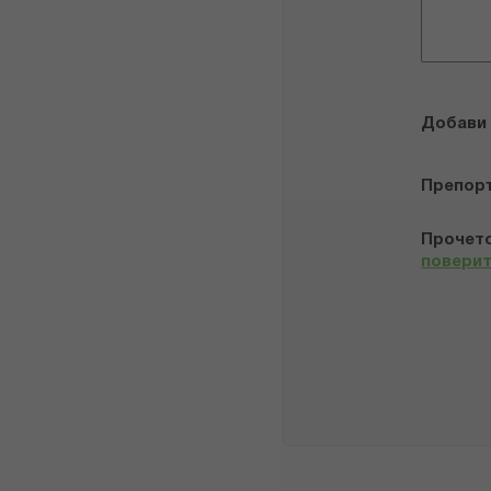
Добави
Препор
Прочето
повери