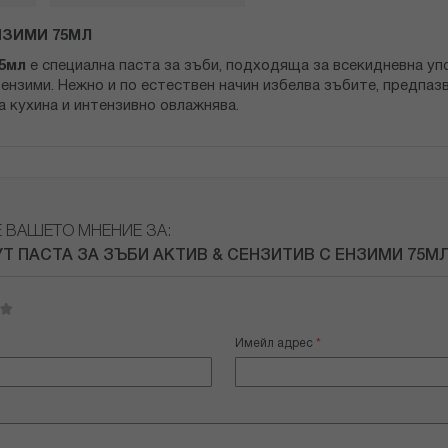
НЗИМИ 75МЛ
75мл
е специална паста за зъби, подходяща за всекидневна у
нзими. Нежно и по естествен начин избелва зъбите, предпазв
 кухина и интензивно овлажнява.
Е ВАШЕТО МНЕНИЕ ЗА:
Т ПАСТА ЗА ЗЪБИ АКТИВ & СЕНЗИТИВ С ЕНЗИМИ 75МЛ
Имейл адрес