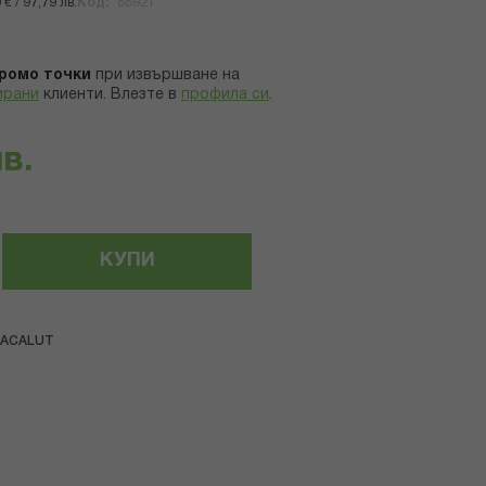
€ / 97,79 лв.
Код
88921
ромо точки
при извършване на
ирани
клиенти.
Влезте в
профила си
.
лв.
КУПИ
LACALUT