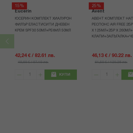
15%
25%
Eucerin
Avent
ЮСЕРИН КОМПЛЕКТ ХИАЛУРОН
АВЕНТ КОМПЛЕКТ НАТ
ФИЛЪР ЕЛАСТИСИТИ ДНЕВЕН
РЕСПОНС AIR FREE 2Б
КРЕМ SPF30 50МЛ+РЕФИЛ 50МЛ
Х 125МЛ+2БР Х 260МЛ
КЛАПИ+ЗАЛЪГАЛКА+Ч
42,24 € / 82.61 лв.
46,13 € / 90.22 лв.
49,69 € / 97.19 лв.
61,50 € / 120.28 лв.
КУПИ