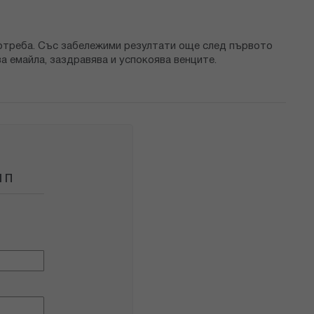
потреба. Със забележими резултати още след първото
а емайла, заздравява и успокоява венците.
 П