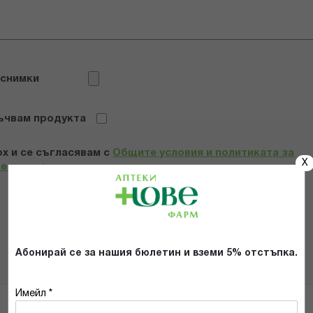
 снимки
ъчвам продукта
х и се съгласявам с
Общите условия и политиката за
X
телност
*
ИЗПРАТИ
Абонирай се за нашия бюлетин и вземи 5% отстъпка.
Имейл *