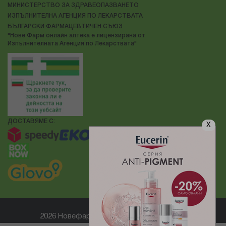
МИНИСТЕРСТВО ЗА ЗДРАВЕОПАЗВАНЕТО
ИЗПЪЛНИТЕЛНА АГЕНЦИЯ ПО ЛЕКАРСТВАТА
БЪЛГАРСКИ ФАРМАЦЕВТИЧЕН СЪЮЗ
"Нове Фарм онлайн аптека е лицензирана от
Изпълнителната Агенция по Лекарствата"
ДОСТАВЯМЕ С:
X
2026 Новефарм ® Всички права запазени