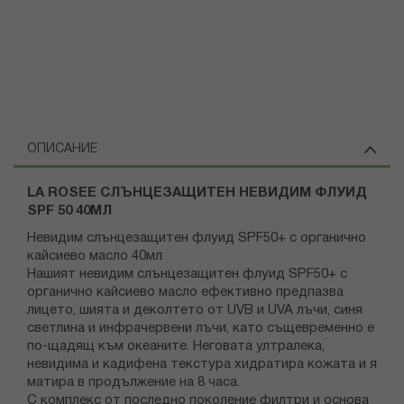
ОПИСАНИЕ
LA ROSEE СЛЪНЦЕЗАЩИТЕН НЕВИДИМ ФЛУИД
SPF 50 40МЛ
Невидим слънцезащитен флуид SPF50+ с органично
кайсиево масло 40мл
Нашият невидим слънцезащитен флуид SPF50+ с
органично кайсиево масло ефективно предпазва
лицето, шията и деколтето от UVB и UVA лъчи, синя
светлина и инфрачервени лъчи, като същевременно е
по-щадящ към океаните. Неговата ултралека,
невидима и кадифена текстура хидратира кожата и я
матира в продължение на 8 часа.
С комплекс от последно поколение филтри и основа