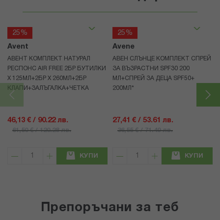
25%
25%
Avent
Avene
АВЕНТ КОМПЛЕКТ НАТУРАЛ
АВЕН СЛЪНЦЕ КОМПЛЕКТ СПРЕЙ
РЕСПОНС AIR FREE 2БР БУТИЛКИ
ЗА ВЪЗРАСТНИ SPF30 200
Х 125МЛ+2БР Х 260МЛ+2БР
МЛ+СПРЕЙ ЗА ДЕЦА SPF50+
КЛАПИ+ЗАЛЪГАЛКА+ЧЕТКА
200МЛ*
46,13 € / 90.22 лв.
27,41 € / 53.61 лв.
61,50 € / 120.28 лв.
36,55 € / 71.49 лв.
КУПИ
КУПИ
Препоръчани за теб