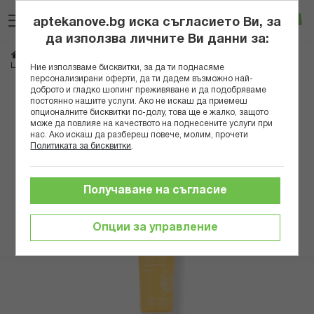
Прескачане
Търсене
Люб
Ко
към
aptekanove.bg иска съгласието Ви, за
съдържанието
Вход
да използва личните Ви данни за:
Начало
Козметика
Дермокозметика
Дермокозметика за лице
LA ROSEE СЛЪНЦЕЗАЩИТЕН НЕВИДИМ ФЛУИД SPF 50 40МЛ
Ние използваме бисквитки, за да ти поднасяме
персонализирани оферти, да ти дадем възможно най-
доброто и гладко шопинг преживяване и да подобряваме
Преминете
постоянно нашите услуги. Ако не искаш да приемеш
към
опционалните бисквитки по-долу, това ще е жалко, защото
може да повлияе на качеството на поднесените услуги при
края
нас. Ако искаш да разбереш повече, молим, прочети
на
Политиката за бисквитки
.
галерията
на
изображенията
Получаване на съгласие
Опции за управление