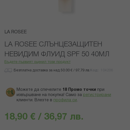
Преминете
LA ROSEE
към
началото
LA ROSEE СЛЪНЦЕЗАЩИТЕН
на
НЕВИДИМ ФЛУИД SPF 50 40МЛ
галерия
със
Бъдете първият оценил този продукт
снимки
Безплатна доставка за над 50.00 € / 97,79 лв.
Код
104206
Можете да спечелите
18
Промо точки
при
извършване на покупка! Само за
регистрирани
клиенти.
Влезте в
профила си
.
18,90 € / 36,97 лв.