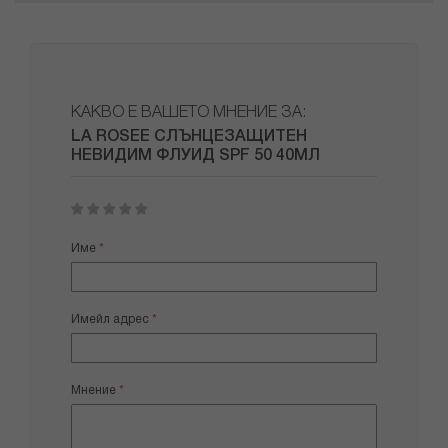
КАКВО Е ВАШЕТО МНЕНИЕ ЗА:
LA ROSEE СЛЪНЦЕЗАЩИТЕН
НЕВИДИМ ФЛУИД SPF 50 40МЛ
1
2
3
4
5
star
stars
stars
stars
stars
Име
Имейл адрес
Мнение