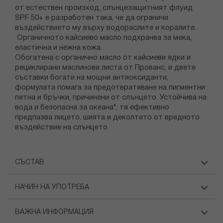
от естествен произход, слънцезащитният флуид
SPF 50+ е разработен така, че да ограничи
въздействието му върху водораслите и коралите.
Органичното кайсиево масло подхранва за мека,
еластична и нежна кожа.
Обогатена с органично масло от кайсиеви ядки и
рециклирани маслинови листа от Прованс, и двете
съставки богати на мощни антиоксиданти,
формулата помага за предотвратяване на пигментни
петна и бръчки, причинени от слънцето. Устойчива на
вода и безопасна за океана*, тя ефективно
предпазва лицето, шията и деколтето от вредното
въздействие на слънцето.
СЪСТАВ
НАЧИН НА УПОТРЕБА
ВАЖНА ИНФОРМАЦИЯ