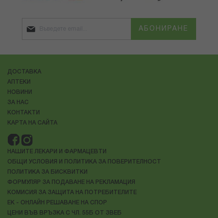
АБОНИРАНЕ
ДОСТАВКА
АПТЕКИ
НОВИНИ
ЗА НАС
КОНТАКТИ
КАРТА НА САЙТА
НАШИТЕ ЛЕКАРИ И ФАРМАЦЕВТИ
ОБЩИ УСЛОВИЯ И ПОЛИТИКА ЗА ПОВЕРИТЕЛНОСТ
ПОЛИТИКА ЗА БИСКВИТКИ
ФОРМУЛЯР ЗА ПОДАВАНЕ НА РЕКЛАМАЦИЯ
КОМИСИЯ ЗА ЗАЩИТА НА ПОТРЕБИТЕЛИТЕ
ЕК - ОНЛАЙН РЕШАВАНЕ НА СПОР
ЦЕНИ ВЪВ ВРЪЗКА С ЧЛ. 55Б ОТ ЗВЕБ