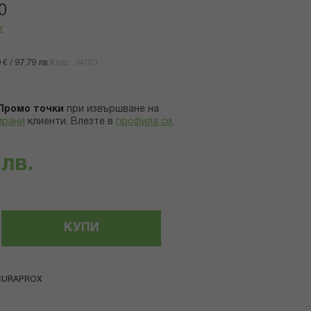
0
т
€ / 97,79 лв.
Код
94021
Промо точки
при извършване на
ирани
клиенти.
Влезте в
профила си
.
 лв.
КУПИ
CURAPROX