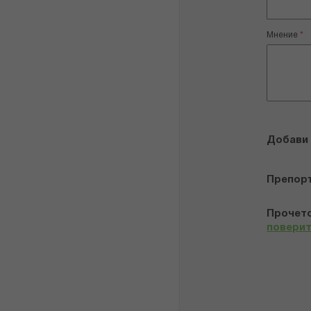
Мнение
Добави
Препор
Прочето
повери