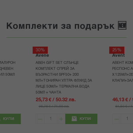
Комплекти за подарък 🆕
30%
25%
Avene
Avent
ИАЛУРОН
АВЕН GIFT SET СЛЪНЦЕ
АВЕНТ КОМ
ДНЕВЕН
КОМПЛЕКТ СПРЕЙ ЗА
РЕСПОНС A
ИЛ 50МЛ
ВЪЗРАСТНИ SPF50+ 200
Х 125МЛ+2
МЛ+ТОНИРАН УЛТРА ФЛУИД ЗА
КЛАПИ+ЗА
ЛИЦЕ 50МЛ+ ТЕРМАЛНА ВОДА
50МЛ + ЧАНТА
25,73 € / 50.32 лв.
46,13 € /
36,76 € / 71.90 лв.
61,50 € / 
КУПИ
КУПИ