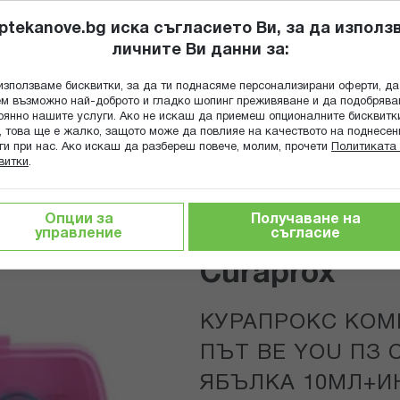
ptekanove.bg иска съгласието Ви, за да използ
личните Ви данни за:
ПОПИТАЙ Ф
използваме бисквитки, за да ти поднасяме персонализирани оферти, да
Търсене
м възможно най-доброто и гладко шопинг преживяване и да подобряв
оянно нашите услуги. Ако не искаш да приемеш опционалните бисквитк
КА
ГРИЖА ЗА МАЙКАТА И ДЕТЕТО
ХРАНИТЕЛНИ ДОБАВКИ
, това ще е жалко, защото може да повлияе на качеството на поднесен
ги при нас. Ако искаш да разбереш повече, молим, прочети
Политиката 
витки
.
сти за зъби и избелване
ЖИН И РАЙСКА ЯБЪЛКА 10МЛ+ИНТЕРДЕНТАЛНА ЧЕТКА Х2+Ч
Опции за
Получаване на
управление
съгласие
Curaprox
КУРАПРОКС КОМ
ПЪТ BE YOU ПЗ 
ЯБЪЛКА 10МЛ+И