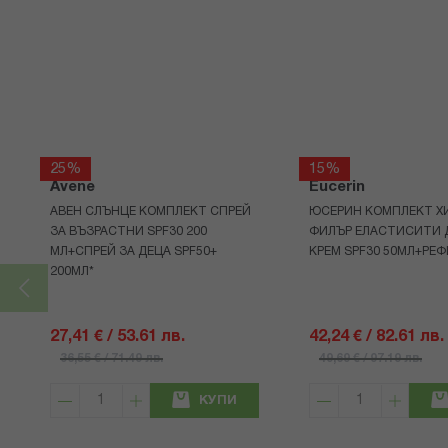
25%
15%
Avene
Eucerin
АВЕН СЛЪНЦЕ КОМПЛЕКТ СПРЕЙ
ЮСЕРИН КОМПЛЕКТ Х
ЗА ВЪЗРАСТНИ SPF30 200
ФИЛЪР ЕЛАСТИСИТИ 
МЛ+СПРЕЙ ЗА ДЕЦА SPF50+
КРЕМ SPF30 50МЛ+РЕФ
200МЛ*
27,41 € / 53.61 лв.
42,24 € / 82.61 лв.
36,55 € / 71.49 лв.
49,69 € / 97.19 лв.
КУПИ