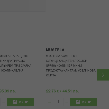
я
MUSTELA
МПЛЕКТ БЕБЕ ДУШ-
МУСТЕЛА КОМПЛЕКТ
МЛ+ХИДРАТИРАЩО
СЛЪНЦЕЗАЩИТЕН ЛОСИОН
МЛ+КРЕМ ПРИ СМЯНА
SPF50+ 40МЛ+4БР МИНИ
 100МЛ+ХАВЛИЯ
ПРОДУКТА+ЧАНТА+МУСЕЛИНОВА
КЪРПА
 95.39 лв.
22,76 € / 44.51 лв.
КУПИ
КУПИ