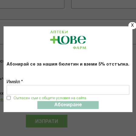
X
 снимки
Абонирай се за нашия бюлетин и вземи 5% отстъпка.
ъчвам продукта
Имейл *
х и се съгласявам с
Общите условия и политиката за
Съгласен съм с общите условия на сайта
телност
*
Абониране
ИЗПРАТИ