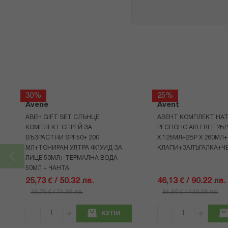
30%
25%
Avene
Avent
АВЕН GIFT SET СЛЪНЦЕ
АВЕНТ КОМПЛЕКТ НАТ
КОМПЛЕКТ СПРЕЙ ЗА
РЕСПОНС AIR FREE 2Б
ВЪЗРАСТНИ SPF50+ 200
Х 125МЛ+2БР Х 260МЛ
МЛ+ТОНИРАН УЛТРА ФЛУИД ЗА
КЛАПИ+ЗАЛЪГАЛКА+Ч
ЛИЦЕ 50МЛ+ ТЕРМАЛНА ВОДА
50МЛ + ЧАНТА
25,73 € / 50.32 лв.
46,13 € / 90.22 лв.
36,76 € / 71.90 лв.
61,50 € / 120.28 лв.
КУПИ