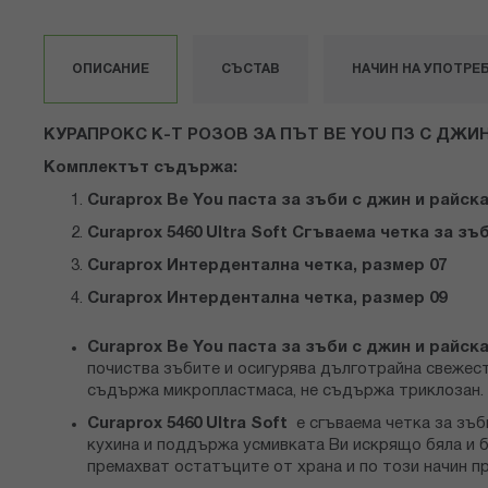
със
снимки
ОПИСАНИЕ
СЪСТАВ
НАЧИН НА УПОТРЕ
КУРАПРОКС К-Т РОЗОВ ЗА ПЪТ BE YOU ПЗ С ДЖИН
Комплектът съдържа:
Curaprox Be You паста за зъби с джин и райска
Curaprox 5460 Ultra Soft Сгъваема четка за зъ
Curaprox Интердентална четка, размер 07
Curaprox Интердентална четка, размер 09
Сuraprox Be You паста за зъби с джин и райска
почиства зъбите и осигурява дълготрайна свежест 
съдържа микропластмаса, не съдържа триклозан. П
Curaprox 5460 Ultra Soft
е сгъваема четка за зъб
кухина и поддържа усмивката Ви искрящо бяла и б
премахват остатъците от храна и по този начин п