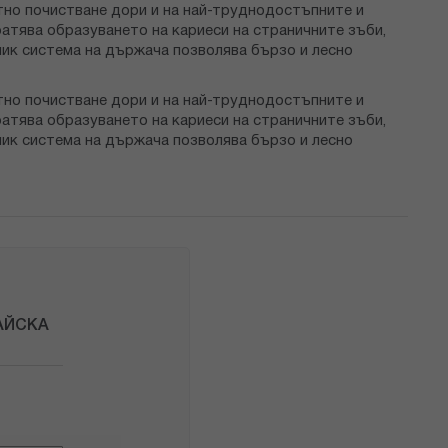
тно почистване дори и на най-труднодостъпните и
атява образуването на кариеси на страничните зъби,
клик система на държача позволява бързо и лесно
тно почистване дори и на най-труднодостъпните и
атява образуването на кариеси на страничните зъби,
клик система на държача позволява бързо и лесно
РАЙСКА