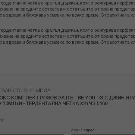
тердентална четка с кръгъл държач, която осигурява перфек
хване на вредните естества и остатъците от храна предотвр
ира здрава и бляскава усмивка по всяко време. Страхотната 
тердентална четка с кръгъл държач, която осигурява перфек
хване на вредните естества и остатъците от храна предотвр
ира здрава и бляскава усмивка по всяко време. Страхотната 
Е ВАШЕТО МНЕНИЕ ЗА:
ОКС КОМПЛЕКТ РОЗОВ ЗА ПЪТ BE YOU ПЗ С ДЖИН И 
 10МЛ+ИНТЕРДЕНТАЛНА ЧЕТКА Х2+ЧЗ 5460
Имейл адрес