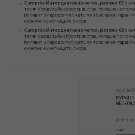
Curaprox Интердентална четка, размер 07
е ин
тесни междузъбни пространства. Успешното према
гингивит и пародонтит, като по този начин гарант
сменяне на четчицата с нова
Curaprox Интердентална четка, размер 09
е ин
тесни междузъбни пространства. Успешното према
гингивит и пародонтит, като по този начин гарант
сменяне на четчицата с нова
КАКВО 
КУРАПР
ЯБЪЛКА
1
2
3
4
5
star
stars
stars
stars
stars
Име