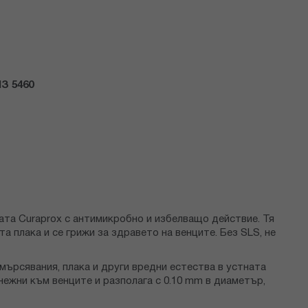
З 5460
та Curaprox с антимикробно и избелващо действие. Тя
а плака и се грижи за здравето на венците. Без SLS, не
мърсявания, плака и други вредни естества в устната
ежни към венците и разполага с 0.10 mm в диаметър,