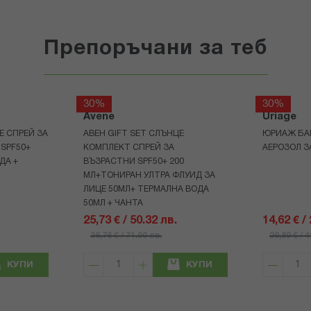
Препоръчани за теб
30%
30%
Avene
Uriage
Е СПРЕЙ ЗА
АВЕН GIFT SET СЛЪНЦЕ
ЮРИАЖ БА
 SPF50+
КОМПЛЕКТ СПРЕЙ ЗА
АЕРОЗОЛ З
ДА +
ВЪЗРАСТНИ SPF50+ 200
МЛ+ТОНИРАН УЛТРА ФЛУИД ЗА
ЛИЦЕ 50МЛ+ ТЕРМАЛНА ВОДА
50МЛ + ЧАНТА
25,73 € / 50.32 лв.
14,62 € /
36,76 € / 71.90 лв.
20,89 € / 
КУПИ
КУПИ