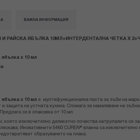
БА
ВАЖНА ИНФОРМАЦИЯ
 И РАЙСКА ЯБЪЛКА 10МЛ+ИНТЕРДЕНТАЛНА ЧЕТКА Х 2+Ч
 ябълка х 10 мл
би
 ябълка х 10 мл
е мултифункционална паста за зъби на марка
и защита на устната кухина. Спомага за намаляване на зъбнат
редлага се в опаковка от 10 мл.
и, която изключително деликатно почиства натрупалите се за
ляскава. Иновативните 5460 CUREN® влакна са изключително н
редотвратяват образуването на плака.