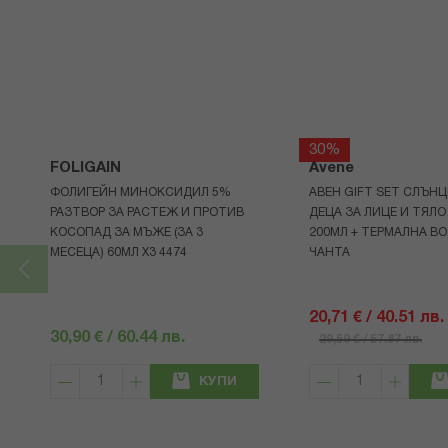
30%
FOLIGAIN
Avene
ФОЛИГЕЙН МИНОКСИДИЛ 5%
АВЕН GIFT SET СЛЪНЦ
РАЗТВОР ЗА РАСТЕЖ И ПРОТИВ
ДЕЦА ЗА ЛИЦЕ И ТЯЛО
КОСОПАД ЗА МЪЖЕ (ЗА 3
200МЛ + ТЕРМАЛНА ВО
МЕСЕЦА) 60МЛ X3 4474
ЧАНТА
20,71 € / 40.51 лв.
30,90 € / 60.44 лв.
29,59 € / 57.87 лв.
КУПИ