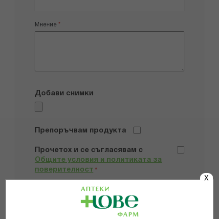
Мнение
Добави снимки
Препоръчвам продукта
Прочетох и се съгласявам с
Общите условия и политиката за
поверителност
*
X
ИЗПРАТИ