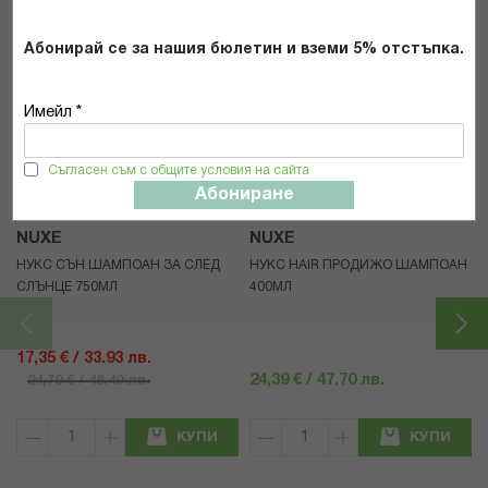
Абонирай се за нашия бюлетин и вземи 5% отстъпка.
Имейл *
Популярни в тази категория
Съгласен съм с общите условия на сайта
Абониране
30%
NUXE
NUXE
НУКС СЪН ШАМПОАН ЗА СЛЕД
НУКС HAIR ПРОДИЖО ШАМПОАН
СЛЪНЦЕ 750МЛ
400МЛ
17,35 € / 33.93 лв.
24,39 € / 47.70 лв.
24,79 € / 48.49 лв.
КУПИ
КУПИ