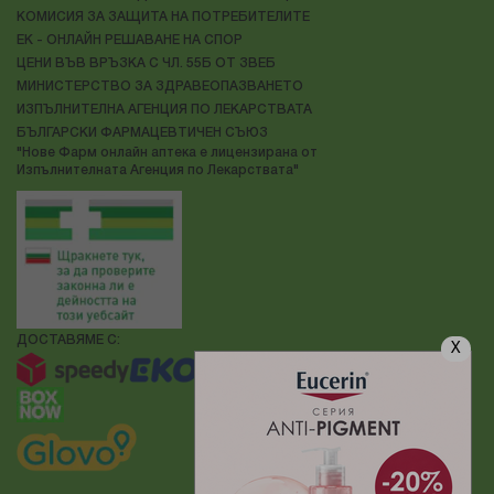
КОМИСИЯ ЗА ЗАЩИТА НА ПОТРЕБИТЕЛИТЕ
ЕК - ОНЛАЙН РЕШАВАНЕ НА СПОР
ЦЕНИ ВЪВ ВРЪЗКА С ЧЛ. 55Б ОТ ЗВЕБ
МИНИСТЕРСТВО ЗА ЗДРАВЕОПАЗВАНЕТО
ИЗПЪЛНИТЕЛНА АГЕНЦИЯ ПО ЛЕКАРСТВАТА
БЪЛГАРСКИ ФАРМАЦЕВТИЧЕН СЪЮЗ
"Нове Фарм онлайн аптека е лицензирана от
Изпълнителната Агенция по Лекарствата"
ДОСТАВЯМЕ С:
X