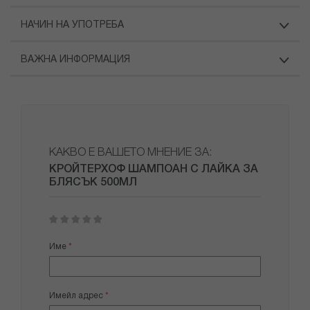
НАЧИН НА УПОТРЕБА
ВАЖНА ИНФОРМАЦИЯ
КАКВО Е ВАШЕТО МНЕНИЕ ЗА:
КРОЙТЕРХОФ ШАМПОАН С ЛАЙКА ЗА
БЛЯСЪК 500МЛ
1
2
3
4
5
star
stars
stars
stars
stars
Име
Имейл адрес