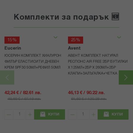
Комплекти за подарък 🆕
15%
25%
Eucerin
Avent
ЮСЕРИН КОМПЛЕКТ ХИАЛУРОН
АВЕНТ КОМПЛЕКТ НАТУРАЛ
ФИЛЪР ЕЛАСТИСИТИ ДНЕВЕН
РЕСПОНС AIR FREE 2БР БУТИЛКИ
КРЕМ SPF30 50МЛ+РЕФИЛ 50МЛ
Х 125МЛ+2БР Х 260МЛ+2БР
КЛАПИ+ЗАЛЪГАЛКА+ЧЕТКА
42,24 € / 82.61 лв.
46,13 € / 90.22 лв.
49,69 € / 97.19 лв.
61,50 € / 120.28 лв.
КУПИ
КУПИ