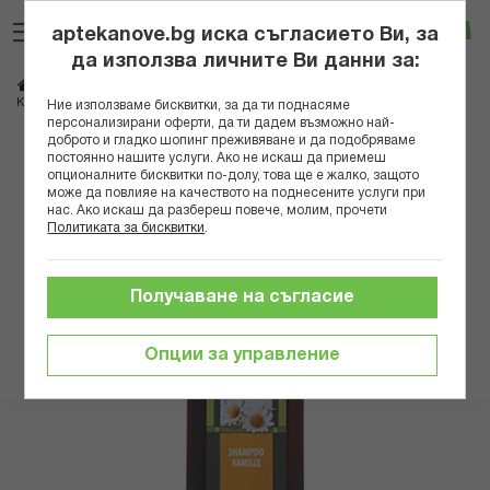
Прескачане
Търсене
Люб
Ко
към
aptekanove.bg иска съгласието Ви, за
съдържанието
Вход
да използва личните Ви данни за:
Начало
Козметика
Козметика за коса
Шампоани
КРОЙТЕРХОФ ШАМПОАН С ЛАЙКА ЗА БЛЯСЪК 500МЛ
Ние използваме бисквитки, за да ти поднасяме
персонализирани оферти, да ти дадем възможно най-
доброто и гладко шопинг преживяване и да подобряваме
Преминете
постоянно нашите услуги. Ако не искаш да приемеш
към
опционалните бисквитки по-долу, това ще е жалко, защото
може да повлияе на качеството на поднесените услуги при
края
нас. Ако искаш да разбереш повече, молим, прочети
на
Политиката за бисквитки
.
галерията
на
изображенията
Получаване на съгласие
Опции за управление