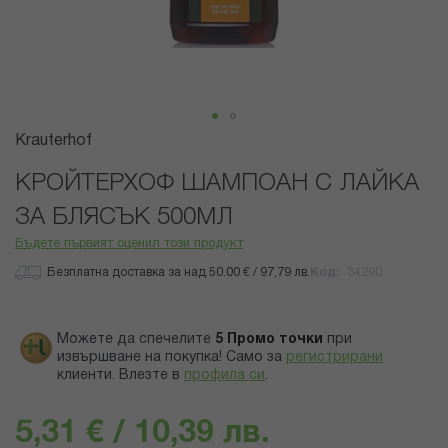
Преминете
Krauterhof
към
началото
КРОЙТЕРХОФ ШАМПОАН С ЛАЙКА
на
ЗА БЛЯСЪК 500МЛ
галерия
със
Бъдете първият оценил този продукт
снимки
Безплатна доставка за над 50.00 € / 97,79 лв.
Код
34290
Можете да спечелите
5
Промо точки
при
извършване на покупка! Само за
регистрирани
клиенти.
Влезте в
профила си
.
5,31 € / 10,39 лв.