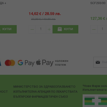
ДА +
SCF293/00
14,62 € / 28.59 лв.
127,36 € 
20,89 € / 40.86 лв.
КУПИ
КУПИ
"Нове Фарм онла
МИНИСТЕРСТВО ЗА ЗДРАВЕОПАЗВАНЕТО
Изпълнителната 
ЛНОСТ
ИЗПЪЛНИТЕЛНА АГЕНЦИЯ ПО ЛЕКАРСТВАТА
БЪЛГАРСКИ ФАРМАЦЕВТИЧЕН СЪЮЗ