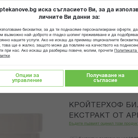
ptekanove.bg иска съгласието Ви, за да използ
личните Ви данни за:
ПОПИТАЙ Ф
използваме бисквитки, за да ти поднасяме персонализирани оферти, да
Търсене
м възможно най-доброто и гладко шопинг преживяване и да подобряв
оянно нашите услуги. Ако не искаш да приемеш опционалните бисквитк
КА
ГРИЖА ЗА МАЙКАТА И ДЕТЕТО
ХРАНИТЕЛНИ ДОБАВКИ
, това ще е жалко, защото може да повлияе на качеството на поднесен
ги при нас. Ако искаш да разбереш повече, молим, прочети
Политиката 
витки
.
ЛЕМ С ЕКСТРАКТ ОТ АРНИКА 100МЛ
Опции за
Получаване на
управление
съгласие
Krauterhof
КРОЙТЕРХОФ БИ
ЕКСТРАКТ ОТ АР
Бъдете първият оценил този продук