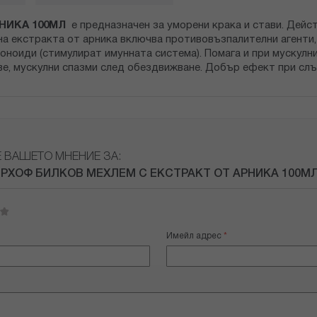
НИКА 100МЛ
е предназначен за уморени крака и стави. Дей
 на екстракта от арника включва противовъзпалителни агенти,
оноиди (стимулират имунната система). Помага и при мускулни
е, мускулни спазми след обездвижване. Добър ефект при слънч
Е ВАШЕТО МНЕНИЕ ЗА:
РХОФ БИЛКОВ МЕХЛЕМ С ЕКСТРАКТ ОТ АРНИКА 100М
Имейл адрес