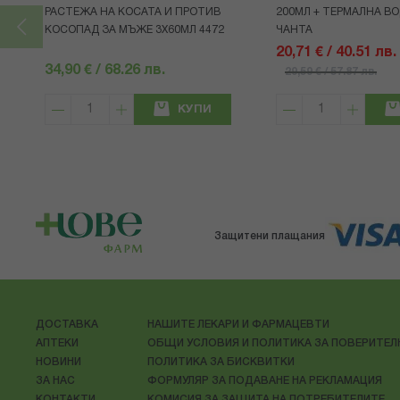
РАСТЕЖА НА КОСАТА И ПРОТИВ
200МЛ + ТЕРМАЛНА ВО
КОСОПАД ЗА МЪЖЕ 3X60МЛ 4472
ЧАНТА
20,71 € / 40.51 лв.
34,90 € / 68.26 лв.
29,59 € / 57.87 лв.
КУПИ
Защитени плащания
ДОСТАВКА
НАШИТЕ ЛЕКАРИ И ФАРМАЦЕВТИ
АПТЕКИ
ОБЩИ УСЛОВИЯ И ПОЛИТИКА ЗА ПОВЕРИТЕ
НОВИНИ
ПОЛИТИКА ЗА БИСКВИТКИ
ЗА НАС
ФОРМУЛЯР ЗА ПОДАВАНЕ НА РЕКЛАМАЦИЯ
КОНТАКТИ
КОМИСИЯ ЗА ЗАЩИТА НА ПОТРЕБИТЕЛИТЕ