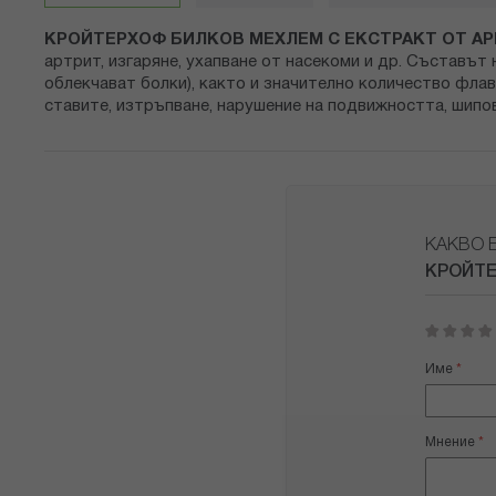
снимки
КРОЙТЕРХОФ БИЛКОВ МЕХЛЕМ С ЕКСТРАКТ ОТ АР
артрит, изгаряне, ухапване от насекоми и др. Съставът
облекчават болки), както и значително количество флав
ставите, изтръпване, нарушение на подвижността, шипов
КАКВО 
КРОЙТЕ
1
2
3
4
5
star
stars
stars
stars
stars
Име
Мнение