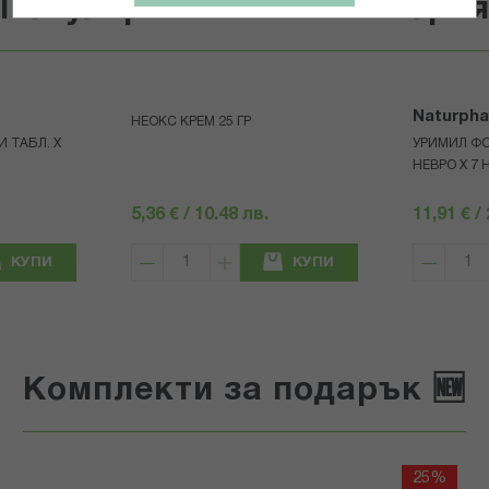
Популярни в тази категори
Naturph
НЕОКС КРЕМ 25 ГР
 ТАБЛ. Х
УРИМИЛ Ф
НЕВРО Х 7
5,36 € / 10.48 лв.
11,91 € /
КУПИ
КУПИ
Комплекти за подарък 🆕
25%