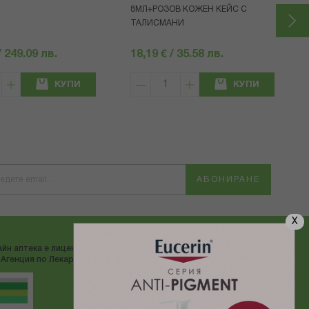
8МЛ+РОЗОВ КОЖЕН КЕЙС С
ТАЛИСМАНИ
/ 249.09 лв.
18,19 € / 35.58 лв.
КУПИ
КУПИ
АБОНИРАНЕ
X
йн аптека е лицензирана от
ДОСТАВЯМЕ С:
Агенция по Лекарствата"