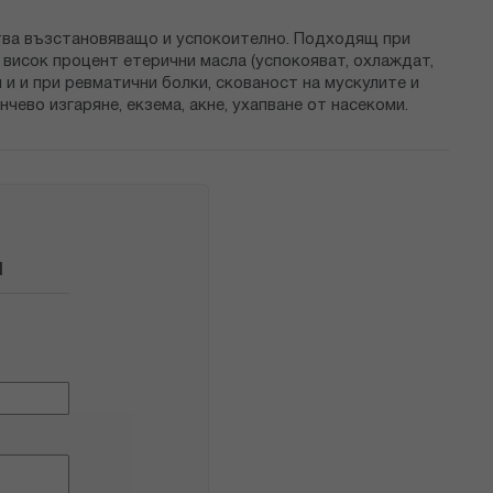
ства възстановяващо и успокоително. Подходящ при
 висок процент етерични масла (успокояват, охлаждат,
 и и при ревматични болки, скованост на мускулите и
ево изгаряне, екзема, акне, ухапване от насекоми.
Л