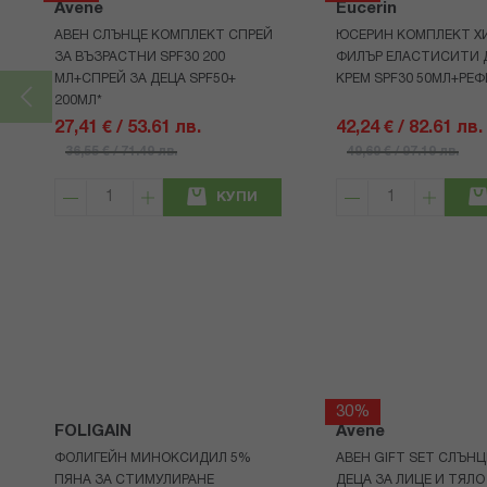
Avene
Eucerin
АВЕН СЛЪНЦЕ КОМПЛЕКТ СПРЕЙ
ЮСЕРИН КОМПЛЕКТ Х
ЗА ВЪЗРАСТНИ SPF30 200
ФИЛЪР ЕЛАСТИСИТИ 
МЛ+СПРЕЙ ЗА ДЕЦА SPF50+
КРЕМ SPF30 50МЛ+РЕФ
200МЛ*
27,41 € / 53.61 лв.
42,24 € / 82.61 лв.
36,55 € / 71.49 лв.
49,69 € / 97.19 лв.
КУПИ
30%
FOLIGAIN
Avene
ФОЛИГЕЙН МИНОКСИДИЛ 5%
АВЕН GIFT SET СЛЪНЦ
ПЯНА ЗА СТИМУЛИРАНЕ
ДЕЦА ЗА ЛИЦЕ И ТЯЛО