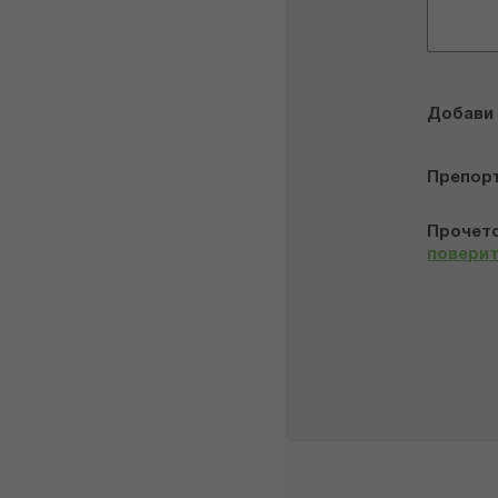
Добави
Препор
Прочето
повери