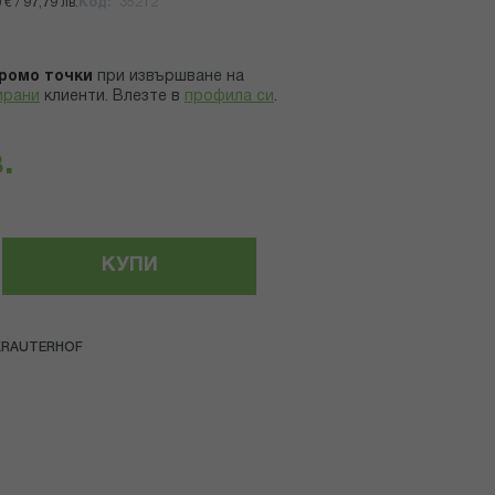
€ / 97,79 лв.
Код
35212
ромо точки
при извършване на
ирани
клиенти.
Влезте в
профила си
.
.
КУПИ
KRAUTERHOF