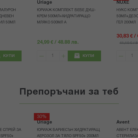
Uriage
NUXE
ИАЛУРОН
ЮРИАЖ КОМПЛЕКТ БЕБЕ ДУШ-
НУКС КОМП
ДНЕВЕН
КРЕМ 500МЛ+ХИДРАТИРАЩО
50МЛ+ДЕЗ
ИЛ 50МЛ
МЛЯКО 500МЛ A
ГЕЛ 200МЛ
30,83 € /
24,99 € / 48.88 лв.
41,10 € / 
КУПИ
КУПИ
Препоръчани за теб
30%
Uriage
Avent
Е СПРЕЙ ЗА
ЮРИАЖ БАРИЕСЪН ХИДРАТИРАЩ
АВЕНТ ЕЛЕ
 SPF50+
АЕРОЗОЛ ЗА ТЯЛО SPF50+ 200МЛ
СТЕРИЛИЗ