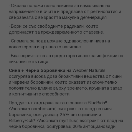
· Оказва положително влияние за намаляване на
напрежението в очите и предпазва от ретинопатия и
свързаната с възрастта макулна дегенерация.
· Бори се със свободните радикали, които
допринасят за преждевременното стареене.
· Спомага за поддържане здравословни нива на
холестерола и кръвното налягане.
· Благоприятства за предотвратяване на инфекции на
пикочните пътища.
Синя + Черна боровинка
на Webber Naturals
осигурява висока доза биоактивни вещества от сини
и червени боровинки, които оказват изключително
положително влияне върху зрението, кръвната захар
и когнитивните способности.
Продуктът съдържа патентованите BlueRich®
/Vaccinium combosum/, екстракт от плод на синя
боровинка, осигуряващ 2.5% антоцианини и
BillberryRich® /Vaccinium myrtillus/, екстракт от плод на
черна боровинка, осигуряващ 36% антоцианозиди.