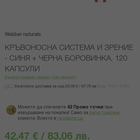
Преминете
Webber naturals
към
началото
КРЪВОНОСНА СИСТЕМА И ЗРЕНИЕ
на
- СИНЯ + ЧЕРНА БОРОВИНКА, 120
галерия
със
КАПСУЛИ
снимки
Бъдете първият оценил този продукт
Безплатна доставка за над 50.00 € / 97,79 лв.
Код
RV5172 WN
Можете да спечелите
42
Промо точки
при
извършване на покупка! Само за
регистрирани
клиенти.
Влезте в
профила си
.
42,47 € / 83,06 лв.