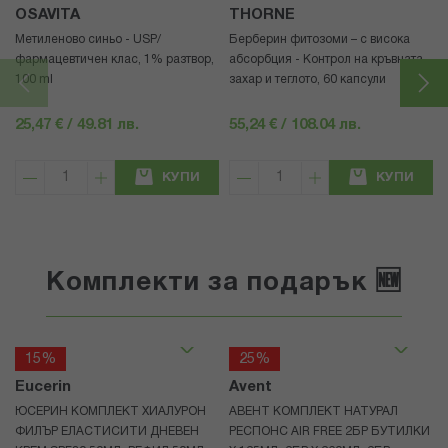
OSAVITA
THORNE
Метиленово синьо - USP/
Берберин фитозоми – с висока
фармацевтичен клас, 1% разтвор,
абсорбция - Контрол на кръвната
100 ml
захар и теглото, 60 капсули
25,47 € / 49.81 лв.
55,24 € / 108.04 лв.
КУПИ
КУПИ
Комплекти за подарък 🆕
15%
25%
Eucerin
Avent
ЮСЕРИН КОМПЛЕКТ ХИАЛУРОН
АВЕНТ КОМПЛЕКТ НАТУРАЛ
ФИЛЪР ЕЛАСТИСИТИ ДНЕВЕН
РЕСПОНС AIR FREE 2БР БУТИЛКИ