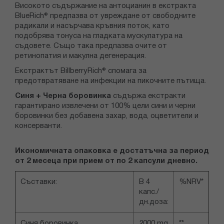
Високото съдържание на антоцианин в екстракта
BlueRich® предпазва от увреждане от свободните
радикали и насърчава кръвния поток, като
подобрява тонуса на гладката мускулатура на
съдовете. Също така предпазва очите от
ретинопатия и макулна дегенерация.
Екстрактът BillberryRich® спомага за
предотвратяване на инфекции на пикочните пътища.
Синя + Черна боровинка
съдържа екстракти
гарантирано извлечени от 100% цели сини и черни
боровинки без добавена захар, вода, оцветители и
консерванти.
Икономичната опаковка е достатъчна за период
от 2 месеца при прием от по 2 капсули дневно.
Съставки:
В 4
%NRV*
капс./
дн.доза:
Синя боровинка
2000 mg
**