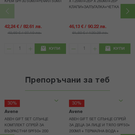
КРЕМ SPF30 50МЛ+РЕФИЛ 50МЛ
Х 125МЛ+2БР Х 260МЛ+2БР
КЛАПИ+ЗАЛЪГАЛКА+ЧЕТКА
42,24 € / 82.61 лв.
46,13 € / 90.22 лв.
49,69 € / 97.19 лв.
61,50 € / 120.28 лв.
КУПИ
КУПИ
Препоръчани за теб
30%
30%
Avene
Avene
АВЕН GIFT SET СЛЪНЦЕ
АВЕН GIFT SET СЛЪНЦЕ СПРЕЙ
КОМПЛЕКТ СПРЕЙ ЗА
ЗА ДЕЦА ЗА ЛИЦЕ И ТЯЛО SPF50+
ВЪЗРАСТНИ SPF50+ 200
200МЛ + ТЕРМАЛНА ВОДА +