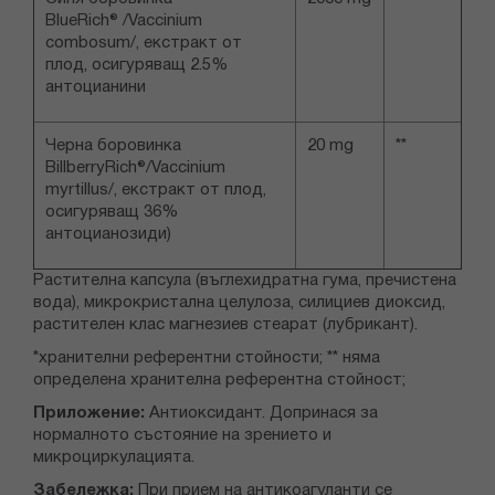
BlueRich® /Vaccinium
combosum/, екстракт от
плод, осигуряващ 2.5%
антоцианини
Черна боровинка
20 mg
**
BillberryRich®/Vaccinium
myrtillus/, екстракт от плод,
осигуряващ 36%
антоцианозиди)
Растителна капсула (въглехидратна гума, пречистена
вода), микрокристална целулоза, силициев диоксид,
растителен клас магнезиев стеарат (лубрикант).
*хранителни референтни стойности; ** няма
определена хранителна референтна стойност;
Приложение:
Антиоксидант. Допринася за
нормалното състояние на зрението и
микроциркулацията.
Забележка:
При прием на антикоагуланти се