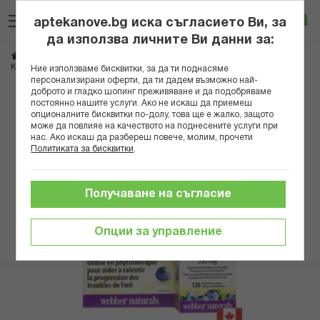
Прескачане
Търсене
Люб
Ко
към
aptekanove.bg иска съгласието Ви, за
съдържанието
Вход
да използва личните Ви данни за:
Начало
Хранителни добавки
Спокойствие и сън
Стрес и депресия
Кръвоносна система и зрение - Синя + Черна боровинка, 120 капсули
Ние използваме бисквитки, за да ти поднасяме
персонализирани оферти, да ти дадем възможно най-
доброто и гладко шопинг преживяване и да подобряваме
Преминете
постоянно нашите услуги. Ако не искаш да приемеш
към
опционалните бисквитки по-долу, това ще е жалко, защото
може да повлияе на качеството на поднесените услуги при
края
нас. Ако искаш да разбереш повече, молим, прочети
на
Политиката за бисквитки
.
галерията
на
изображенията
Получаване на съгласие
Опции за управление