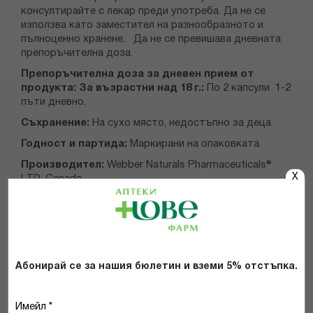
консултирайте с лекар преди употреба.
Да не се
използва като заместител на разнообразното и
пълноценно хранене. Да не се превишава дневната
препоръчителна доза.
Препоръчителна доза за дневен прием от
продукта: За възрастни над 18 г.:
По 2 капсули 1-2
пъти дневно.
Съхранение:
На сухо място, недостъпно за деца.
Годност и партида:
Маркирани на опаковката.
Производител:
Webber Naturals Pharmaceuticals®
X
LTD, Canada
Абонирай се за нашия бюлетин и вземи 5% отстъпка.
Имейл *
КАКВО Е ВАШЕТО МНЕНИЕ ЗА: