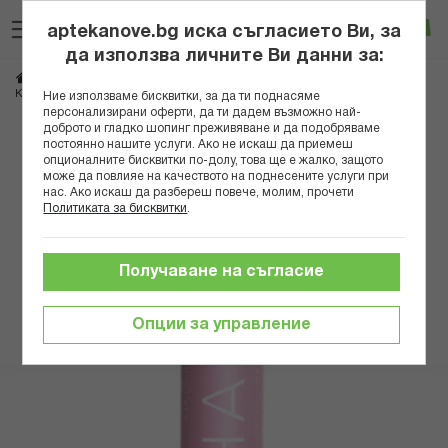
Прескачане
Търсене
Люб
Ко
към
aptekanove.bg иска съгласието Ви, за
съдържанието
Вход
да използва личните Ви данни за:
Начало
Козметика
Козметика за коса
КОКОСОЛИС ПОДХРАНВАЩО МАСЛО ЗА КОСА 3В1 110МЛ
Ние използваме бисквитки, за да ти поднасяме
персонализирани оферти, да ти дадем възможно най-
доброто и гладко шопинг преживяване и да подобряваме
Преминете
постоянно нашите услуги. Ако не искаш да приемеш
към
опционалните бисквитки по-долу, това ще е жалко, защото
може да повлияе на качеството на поднесените услуги при
края
нас. Ако искаш да разбереш повече, молим, прочети
на
Политиката за бисквитки
.
галерията
на
изображенията
Получаване на съгласие
Опции за управление