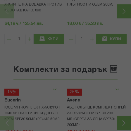
ХРАНИТЕЛНА ДОБАВКА ПРОТИВ
ПЛЪТНОСТ И ОБЕМ 200МЛ
КОСОПАД КАПС. Х90
64,19 € / 125.54 лв.
18,00 € / 35.20 лв.
КУПИ
КУПИ
Комплекти за подарък 🆕
15%
25%
Eucerin
Avene
ЮСЕРИН КОМПЛЕКТ ХИАЛУРОН
АВЕН СЛЪНЦЕ КОМПЛЕКТ СПРЕЙ
ФИЛЪР ЕЛАСТИСИТИ ДНЕВЕН
ЗА ВЪЗРАСТНИ SPF30 200
КРЕМ SPF30 50МЛ+РЕФИЛ 50МЛ
МЛ+СПРЕЙ ЗА ДЕЦА SPF50+
200МЛ*