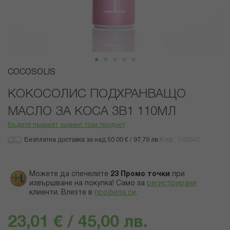
Преминете
COCOSOLIS
към
началото
КОКОСОЛИС ПОДХРАНВАЩО
на
МАСЛО ЗА КОСА 3В1 110МЛ
галерия
със
Бъдете първият оценил този продукт
снимки
Безплатна доставка за над 50.00 € / 97,79 лв.
Код
103640
Можете да спечелите
23
Промо точки
при
извършване на покупка! Само за
регистрирани
клиенти.
Влезте в
профила си
.
23,01 € / 45,00 лв.