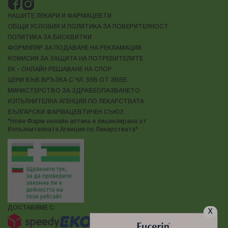
НАШИТЕ ЛЕКАРИ И ФАРМАЦЕВТИ
ОБЩИ УСЛОВИЯ И ПОЛИТИКА ЗА ПОВЕРИТЕЛНОСТ
ПОЛИТИКА ЗА БИСКВИТКИ
ФОРМУЛЯР ЗА ПОДАВАНЕ НА РЕКЛАМАЦИЯ
КОМИСИЯ ЗА ЗАЩИТА НА ПОТРЕБИТЕЛИТЕ
ЕК - ОНЛАЙН РЕШАВАНЕ НА СПОР
ЦЕНИ ВЪВ ВРЪЗКА С ЧЛ. 55Б ОТ ЗВЕБ
МИНИСТЕРСТВО ЗА ЗДРАВЕОПАЗВАНЕТО
ИЗПЪЛНИТЕЛНА АГЕНЦИЯ ПО ЛЕКАРСТВАТА
БЪЛГАРСКИ ФАРМАЦЕВТИЧЕН СЪЮЗ
"Нове Фарм онлайн аптека е лицензирана от
Изпълнителната Агенция по Лекарствата"
ДОСТАВЯМЕ С:
X