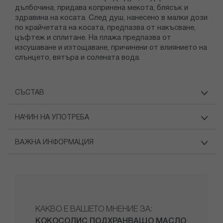
дълбочина, придава копринена мекота, блясък и
здравина на косата. След душ, нанесено в малки дози
по крайчетата на косата, предпазва от накъсване,
цъфтеж и сплитане. На плажа предпазва от
изсушаване и изтощаване, причинени от влиянието на
слънцето, вятъра и солената вода.
СЪСТАВ
НАЧИН НА УПОТРЕБА
ВАЖНА ИНФОРМАЦИЯ
КАКВО Е ВАШЕТО МНЕНИЕ ЗА:
КОКОСОЛИС ПОДХРАНВАЩО МАСЛО