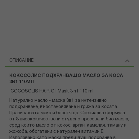
ОПИСАНИЕ
КОКОСОЛИС ПОДХРАНВАЩО МАСЛО ЗА КОСА
3В1 110МЛ
COCOSOLIS HAIR Oil Mask 3in1 110 ml
Натурално масло - маска 3в1 за интензивно
подхранване, възстановяване и грижа за косата.
Прави косата мека и блестяща. Специална формула
от 8 висококачествени студено пресовани био масла,
сред които масло от кокос, арган, камелия, таману и
жожоба, обогатени с натурален витамин Е.
Използвано като маска преди душ, подхранва в