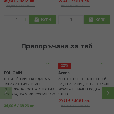
42,24 € / 82.61 лв.
27,41 € / 53.61 лв.
49,69 € / 97.19 лв.
36,55 € / 71.49 лв.
КУПИ
КУПИ
Препоръчани за теб
30%
FOLIGAIN
Avene
ФОЛИГЕЙН МИНОКСИДИЛ 5%
АВЕН GIFT SET СЛЪНЦЕ СПРЕЙ
ПЯНА ЗА СТИМУЛИРАНЕ
ЗА ДЕЦА ЗА ЛИЦЕ И ТЯЛО SPF50+
РАСТЕЖА НА КОСАТА И ПРОТИВ
200МЛ + ТЕРМАЛНА ВОДА +
КОСОПАД ЗА МЪЖЕ 3X60МЛ 4472
ЧАНТА
20,71 € / 40.51 лв.
34,90 € / 68.26 лв.
29,59 € / 57.87 лв.