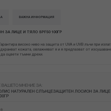
БА
ВАЖНА ИНФОРМАЦИЯ
ЗА ЛИЦЕ И ТЯЛО SPF50 100ГР
арантира високо ниво на защита от UVA и UVB лъчи при излаган
дхранват кожата, овлажняват я и я предпазват от изсушаване
 да оцвети тъмни дрехи.
Е ВАШЕТО МНЕНИЕ ЗА:
ЛИС НАТУРАЛЕН СЛЪНЦЕЗАЩИТЕН ЛОСИОН ЗА ЛИЦЕ
00ГР