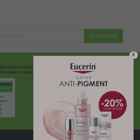
АБОНИРАНЕ
X
йн аптека е лицензирана от
ДОСТАВЯМЕ С:
Агенция по Лекарствата"