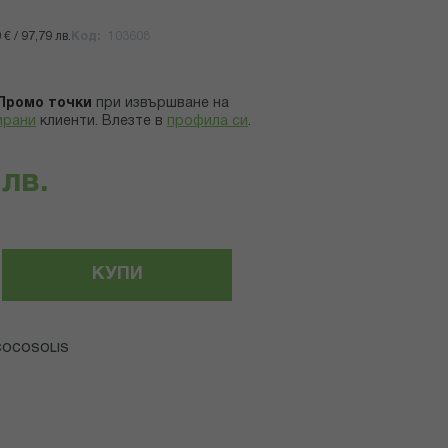
€ / 97,79 лв.
Код
103608
Промо точки
при извършване на
ирани
клиенти.
Влезте в
профила си
.
 лв.
КУПИ
COCOSOLIS