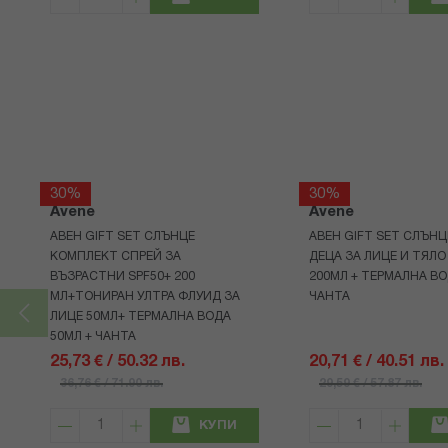
30%
30%
Avene
Avene
АВЕН GIFT SET СЛЪНЦЕ
АВЕН GIFT SET СЛЪНЦ
КОМПЛЕКТ СПРЕЙ ЗА
ДЕЦА ЗА ЛИЦЕ И ТЯЛО
ВЪЗРАСТНИ SPF50+ 200
200МЛ + ТЕРМАЛНА ВО
МЛ+ТОНИРАН УЛТРА ФЛУИД ЗА
ЧАНТА
ЛИЦЕ 50МЛ+ ТЕРМАЛНА ВОДА
50МЛ + ЧАНТА
25,73 € / 50.32 лв.
20,71 € / 40.51 лв.
36,76 € / 71.90 лв.
29,59 € / 57.87 лв.
КУПИ