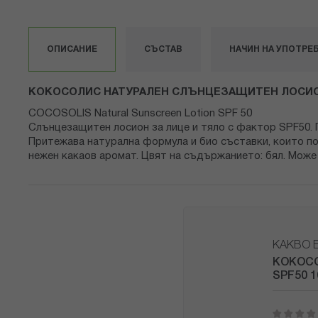
към
началото
на
ОПИСАНИЕ
СЪСТАВ
НАЧИН НА УПОТРЕ
галерия
със
снимки
КОКОСОЛИС НАТУРАЛЕН СЛЪНЦЕЗАЩИТЕН ЛОСИОН 
COCOSOLIS Natural Sunscreen Lotion SPF 50
Слънцезащитен лосион за лице и тяло с фактор SPF50. Г
Притежава натурална формула и био съставки, които по
нежен какаов аромат. Цвят на съдържанието: бял. Може
КАКВО 
КОКОСО
SPF50 1