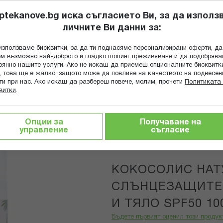
ptekanove.bg иска съгласието Ви, за да използ
личните Ви данни за:
ПОПИТАЙ Ф
използваме бисквитки, за да ти поднасяме персонализирани оферти, да
Търсене
м възможно най-доброто и гладко шопинг преживяване и да подобряв
оянно нашите услуги. Ако не искаш да приемеш опционалните бисквитк
КА
ГРИЖА ЗА МАЙКАТА И ДЕТЕТО
ХРАНИТЕЛНИ ДОБАВКИ
, това ще е жалко, защото може да повлияе на качеството на поднесен
ги при нас. Ако искаш да разбереш повече, молим, прочети
Политиката 
витки
.
С НАТУРАЛЕН СЛЪНЦЕЗАЩИТЕН ЛОСИОН ЗА ЛИЦЕ И ТЯЛО S
Опции за
Получаване на
управление
съгласие
COCOSOLIS
КОКОСОЛИС НАТ
СЛЪНЦЕЗАЩИТЕН
И ТЯЛО SPF50 10
Бъдете първият оценил този продук