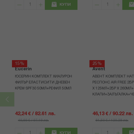
КУПИ
15%
25%
Eucerin
Avent
ЮСЕРИН КОМПЛЕКТ ХИАЛУРОН
АВЕНТ КОМПЛЕКТ НАТ
ФИЛЪР ЕЛАСТИСИТИ ДНЕВЕН
РЕСПОНС AIR FREE 2Б
КРЕМ SPF30 50МЛ+РЕФИЛ 50МЛ
Х 125МЛ+2БР Х 260МЛ
КЛАПИ+ЗАЛЪГАЛКА+Ч
42,24 € / 82.61 лв.
46,13 € / 90.22 лв.
49,69 € / 97.19 лв.
61,50 € / 120.28 лв.
КУПИ