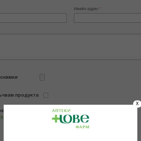
Имейл адрес
 снимки
ъчвам продукта
X
х и се съгласявам с
Общите условия и политиката за
телност
*
ИЗПРАТИ