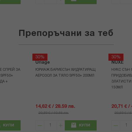
Препоръчани за теб
30%
30%
Uriage
NUXE
Е СПРЕЙ ЗА
ЮРИАЖ БАРИЕСЪН ХИДРАТИРАЩ
НУКС СЪН 
 SPF50+
АЕРОЗОЛ ЗА ТЯЛО SPF50+ 200МЛ
ПРИДОБИВ
ДА +
ЗЛАТИСТИ
150МЛ
14,62 € / 28.59 лв.
20,71 € /
20,89 € / 40.86 лв.
29,59 € / 
КУПИ
КУПИ