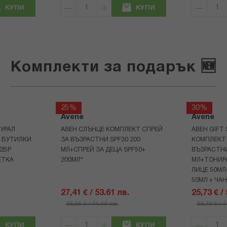
КУПИ
КУПИ
Комплекти за подарък 🆕
25%
30%
Avene
Avene
УРАЛ
АВЕН СЛЪНЦЕ КОМПЛЕКТ СПРЕЙ
АВЕН GIFT
Р БУТИЛКИ
ЗА ВЪЗРАСТНИ SPF30 200
КОМПЛЕКТ 
+2БР
МЛ+СПРЕЙ ЗА ДЕЦА SPF50+
ВЪЗРАСТНИ
ЕТКА
200МЛ*
МЛ+ТОНИРА
ЛИЦЕ 50МЛ
50МЛ + ЧА
27,41 € / 53.61 лв.
25,73 € /
36,55 € / 71.49 лв.
36,76 € / 
КУПИ
КУПИ