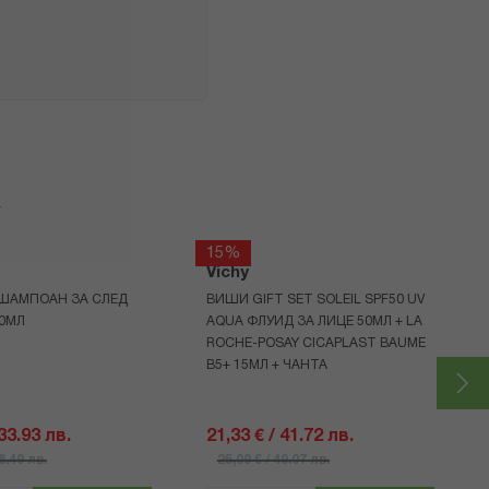
я
15%
Vichy
 ШАМПОАН ЗА СЛЕД
ВИШИ GIFT SET SOLEIL SPF50 UV
50МЛ
AQUA ФЛУИД ЗА ЛИЦЕ 50МЛ + LA
ROCHE-POSAY CICAPLAST BAUME
B5+ 15МЛ + ЧАНТА
 33.93 лв.
21,33 € / 41.72 лв.
48.49 лв.
25,09 € / 49.07 лв.