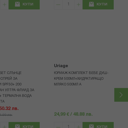
КУПИ
КУПИ
Uriage
 SET СЛЪНЦЕ
ЮРИАЖ КОМПЛЕКТ БЕБЕ ДУШ-
СПРЕЙ ЗА
КРЕМ 500МЛ+ХИДРАТИРАЩО
 SPF50+ 200
МЛЯКО 500МЛ A
Н УЛТРА ФЛУИД ЗА
+ ТЕРМАЛНА ВОДА
НТА
 50.32 лв.
24,99 € / 48.88 лв.
71.90 лв.
КУПИ
КУПИ