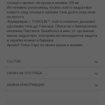
слънце с аромат на круша и жасмин 100 мл
Интензивно успокояващ лосион, който хидратира
кожата след слънце и запазва тена дълго след края
на лятото.
Формулиран с TOSOLIN™, който клинично доказано
удължава тена до 3 месеца. Обогатен с Хиалуронова
киселина, Пантенол, Бизаболол и микс от органични
масла, хидратира, осигурява антиоксидантна защита
и укрепва кожната бариера.
Аромат Dolce Capri на свежа круша и жасмин.
СЪСТАВ
НАЧИН НА УПОТРЕБА
ВАЖНА ИНФОРМАЦИЯ