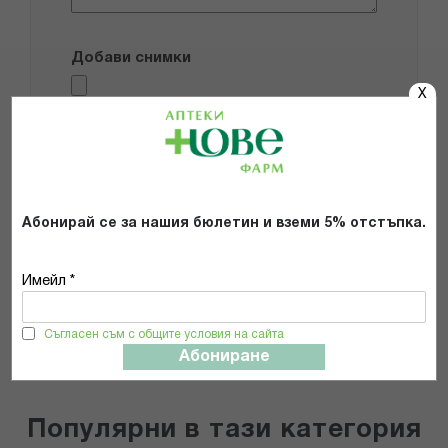
Добави снимки
X
Препоръчвам продукта
Прочетох и се съгласявам с
Общите условия и политиката за
поверителност
*
Абонирай се за нашия бюлетин и вземи 5% отстъпка.
Имейл *
ИЗПРАТИ
Съгласен съм с общите условия на сайта
Абониране
Популярни в тази категория