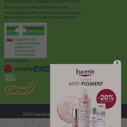
ИЗПЪЛНИТЕЛНА АГЕНЦИЯ ПО ЛЕКАРСТВАТА
БЪЛГАРСКИ ФАРМАЦЕВТИЧЕН СЪЮЗ
"Нове Фарм онлайн аптека е лицензирана от
Изпълнителната Агенция по Лекарствата"
ДОСТАВЯМЕ С:
X
2026 Новефарм ® Всички права запазени
Електронен магазин
разработен и поддържан от
КУПИ