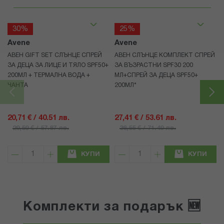
30%
25%
Avene
Avene
АВЕН GIFT SET СЛЪНЦЕ СПРЕЙ
АВЕН СЛЪНЦЕ КОМПЛЕКТ СПРЕЙ
ЗА ДЕЦА ЗА ЛИЦЕ И ТЯЛО SPF50+
ЗА ВЪЗРАСТНИ SPF30 200
200МЛ + ТЕРМАЛНА ВОДА +
МЛ+СПРЕЙ ЗА ДЕЦА SPF50+
ЧАНТА
200МЛ*
20,71 € / 40.51 лв.
27,41 € / 53.61 лв.
29,59 € / 57.87 лв.
36,55 € / 71.49 лв.
КУПИ
КУПИ
Комплекти за подарък 🆕