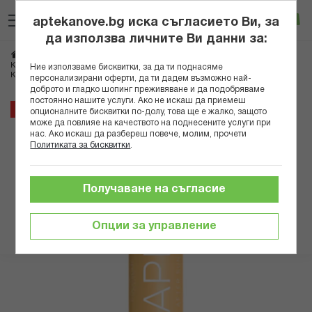
Прескачане
Търсене
Люб
Ко
към
aptekanove.bg иска съгласието Ви, за
съдържанието
Вход
да използва личните Ви данни за:
Начало
Козметика
Козметика за тяло
КОКОСОЛИС ЛОСИОН ЗА СЛЕД СЛЪНЦЕ УДЪЛЖАВАЩ ТЕНА С АРОМАТ НА
Ние използваме бисквитки, за да ти поднасяме
КРУША И ЖАСМИН 100МЛ
персонализирани оферти, да ти дадем възможно най-
доброто и гладко шопинг преживяване и да подобряваме
постоянно нашите услуги. Ако не искаш да приемеш
Преминете
15%
опционалните бисквитки по-долу, това ще е жалко, защото
към
може да повлияе на качеството на поднесените услуги при
нас. Ако искаш да разбереш повече, молим, прочети
края
Политиката за бисквитки
.
на
галерията
на
Получаване на съгласие
изображенията
Опции за управление