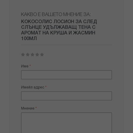
КАКВО Е ВАШЕТО МНЕНИЕ ЗА:
КОКОСОЛИС ЛОСИОН ЗА СЛЕД
СЛЪНЦЕ УДЪЛЖАВАЩ ТЕНА С
АРОМАТ НА КРУША И ЖАСМИН
100МЛ
1
2
3
4
5
star
stars
stars
stars
stars
Име
Имейл адрес
Мнение