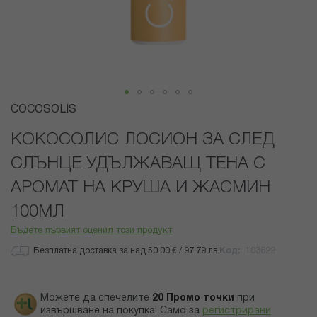
Преминете
COCOSOLIS
към
началото
КОКОСОЛИС ЛОСИОН ЗА СЛЕД
на
СЛЪНЦЕ УДЪЛЖАВАЩ ТЕНА С
галерия
със
АРОМАТ НА КРУША И ЖАСМИН
снимки
100МЛ
Бъдете първият оценил този продукт
Безплатна доставка за над 50.00 € / 97,79 лв.
Код
103622
Можете да спечелите
20
Промо точки
при
извършване на покупка! Само за
регистрирани