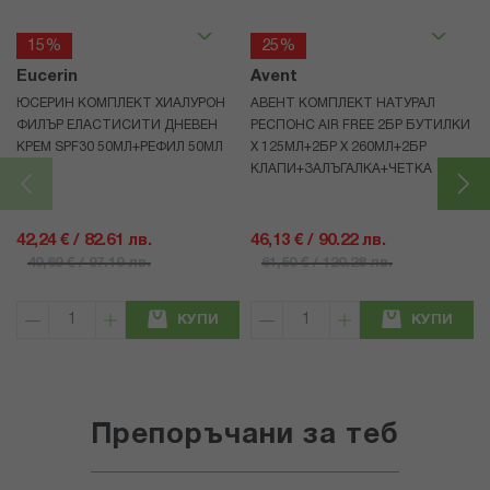
15%
25%
Eucerin
Avent
ЮСЕРИН КОМПЛЕКТ ХИАЛУРОН
АВЕНТ КОМПЛЕКТ НАТУРАЛ
ФИЛЪР ЕЛАСТИСИТИ ДНЕВЕН
РЕСПОНС AIR FREE 2БР БУТИЛКИ
КРЕМ SPF30 50МЛ+РЕФИЛ 50МЛ
Х 125МЛ+2БР Х 260МЛ+2БР
КЛАПИ+ЗАЛЪГАЛКА+ЧЕТКА
42,24 € / 82.61 лв.
46,13 € / 90.22 лв.
49,69 € / 97.19 лв.
61,50 € / 120.28 лв.
КУПИ
КУПИ
Препоръчани за теб