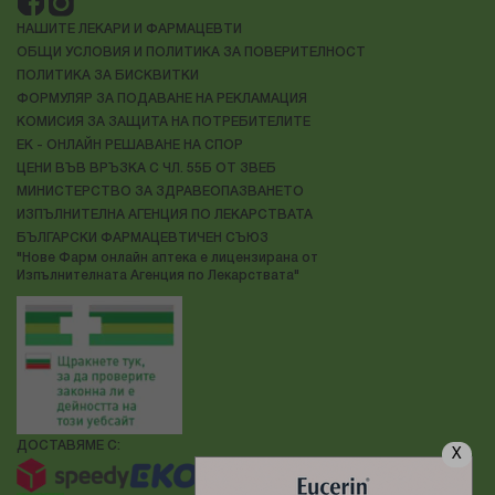
НАШИТЕ ЛЕКАРИ И ФАРМАЦЕВТИ
ОБЩИ УСЛОВИЯ И ПОЛИТИКА ЗА ПОВЕРИТЕЛНОСТ
ПОЛИТИКА ЗА БИСКВИТКИ
ФОРМУЛЯР ЗА ПОДАВАНЕ НА РЕКЛАМАЦИЯ
КОМИСИЯ ЗА ЗАЩИТА НА ПОТРЕБИТЕЛИТЕ
ЕК - ОНЛАЙН РЕШАВАНЕ НА СПОР
ЦЕНИ ВЪВ ВРЪЗКА С ЧЛ. 55Б ОТ ЗВЕБ
МИНИСТЕРСТВО ЗА ЗДРАВЕОПАЗВАНЕТО
ИЗПЪЛНИТЕЛНА АГЕНЦИЯ ПО ЛЕКАРСТВАТА
БЪЛГАРСКИ ФАРМАЦЕВТИЧЕН СЪЮЗ
"Нове Фарм онлайн аптека е лицензирана от
Изпълнителната Агенция по Лекарствата"
ДОСТАВЯМЕ С:
X