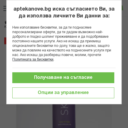
Прескачане
Търсене
Люб
Ко
към
aptekanove.bg иска съгласието Ви, за
съдържанието
Вход
да използва личните Ви данни за:
Начало
Козметика
Козметика за тяло
КОКОСОЛИС АНТИЦЕЛУЛИТЕН СЕРУМ ЗА ТЯЛО 100МЛ
Ние използваме бисквитки, за да ти поднасяме
персонализирани оферти, да ти дадем възможно най-
доброто и гладко шопинг преживяване и да подобряваме
Преминете
15%
постоянно нашите услуги. Ако не искаш да приемеш
към
опционалните бисквитки по-долу, това ще е жалко, защото
може да повлияе на качеството на поднесените услуги при
края
нас. Ако искаш да разбереш повече, молим, прочети
на
Политиката за бисквитки
.
галерията
на
изображенията
Получаване на съгласие
Опции за управление