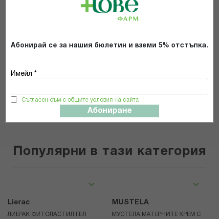
Препоръчвам продукта
Прочетох и се съгласявам с
Общите условия и политиката за
Абонирай се за нашия бюлетин и вземи 5% отстъпка.
поверителност
*
Имейл *
ИЗПРАТИ
Съгласен съм с общите условия на сайта
Абониране
Популярни в тази категория
Lierac
MUSTELA
ЛИЕРАК ФИТОЛАСТИЛ ГЕЛ
МУСТЕЛА МАТЕРНИТЕ КРЕМ С