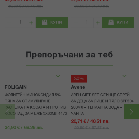
42,24 € / 82.61 лв.
27,41 € / 53.61 лв.
49,69 € / 97.19 лв.
36,55 € / 71.49 лв.
КУПИ
КУПИ
Препоръчани за теб
30%
FOLIGAIN
Avene
ФОЛИГЕЙН МИНОКСИДИЛ 5%
АВЕН GIFT SET СЛЪНЦЕ СПРЕЙ
ПЯНА ЗА СТИМУЛИРАНЕ
ЗА ДЕЦА ЗА ЛИЦЕ И ТЯЛО SPF50+
РАСТЕЖА НА КОСАТА И ПРОТИВ
200МЛ + ТЕРМАЛНА ВОДА +
КОСОПАД ЗА МЪЖЕ 3X60МЛ 4472
ЧАНТА
20,71 € / 40.51 лв.
34,90 € / 68.26 лв.
29,59 € / 57.87 лв.