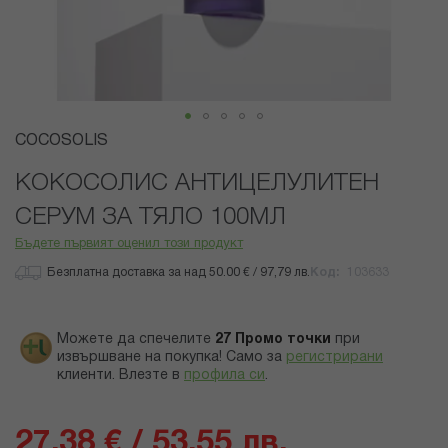
Преминете
COCOSOLIS
към
началото
КОКОСОЛИС АНТИЦЕЛУЛИТЕН
на
СЕРУМ ЗА ТЯЛО 100МЛ
галерия
със
Бъдете първият оценил този продукт
снимки
Безплатна доставка за над 50.00 € / 97,79 лв.
Код
103633
Можете да спечелите
27
Промо точки
при
извършване на покупка! Само за
регистрирани
клиенти.
Влезте в
профила си
.
27,38 € / 53,55 лв.