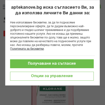
Прескачане
Търсене
Люб
Ко
към
aptekanove.bg иска съгласието Ви, за
съдържанието
Вход
да използва личните Ви данни за:
Начало
Козметика
Дермокозметика
Дермокозметика за коса
КЛОРАН ШАМПОАН С БОЖУР ЧУВСТВИТЕЛЕН СКАЛП 200МЛ В
Ние използваме бисквитки, за да ти поднасяме
персонализирани оферти, да ти дадем възможно най-
доброто и гладко шопинг преживяване и да подобряваме
Преминете
20%
постоянно нашите услуги. Ако не искаш да приемеш
към
опционалните бисквитки по-долу, това ще е жалко, защото
може да повлияе на качеството на поднесените услуги при
края
нас. Ако искаш да разбереш повече, молим, прочети
на
Политиката за бисквитки
.
галерията
на
изображенията
Получаване на съгласие
Опции за управление