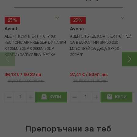
25%
25%
Avent
Avene
АВЕНТ КОМПЛЕКТ НАТУРАЛ
АВЕН СЛЪНЦЕ КОМПЛЕКТ СПРЕЙ
РЕСПОНС AIR FREE 2БР БУТИЛКИ
ЗА ВЪЗРАСТНИ SPF30 200
Х 125МЛ+2БР Х 260МЛ+2БР
МЛ+СПРЕЙ ЗА ДЕЦА SPF50+
КЛАПИ+ЗАЛЪГАЛКА+ЧЕТКА
200МЛ*
46,13 € / 90.22 лв.
27,41 € / 53.61 лв.
61,50 € / 120.28 лв.
36,55 € / 71.49 лв.
КУПИ
КУПИ
Препоръчани за теб