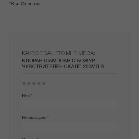
*Във Франция
КАКВО Е ВАШЕТО МНЕНИЕ ЗА:
КЛОРАН ШАМПОАН С БОЖУР
ЧУВСТВИТЕЛЕН СКАЛП 200МЛ В
1
2
3
4
5
star
stars
stars
stars
stars
Име
Имейл адрес