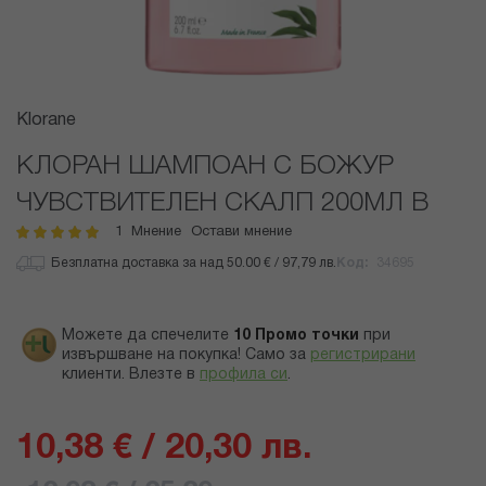
Преминете
Klorane
към
началото
КЛОРАН ШАМПОАН С БОЖУР
на
ЧУВСТВИТЕЛЕН СКАЛП 200МЛ В
галерия
със
1
Мнение
Остави мнение
рейтинг:
100
100
% of
снимки
Безплатна доставка за над 50.00 € / 97,79 лв.
Код
34695
Можете да спечелите
10
Промо точки
при
извършване на покупка! Само за
регистрирани
клиенти.
Влезте в
профила си
.
10,38 € / 20,30 лв.