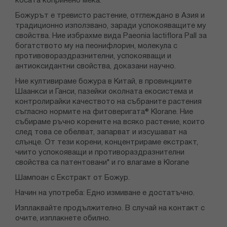
косата копринено мека.
Божурът е тревисто растение, отглеждано в Азия и
традиционно използвано, заради успокояващите му
свойства. Ние избрахме вида Paeonia lactiflora Pall за
богатството му на пеонифлорин, молекула с
противовораздразнителни, успокояващи и
антиоксидантни свойства, доказани научно.
Ние култивираме божура в Китай, в провинциите
Шаанкси и Ганси, пазейки околната екосистема и
контролирайки качеството на събраните растения
съгласно нормите на фитоверигата® Klorane. Ние
събираме ръчно корените на всяко растение, които
след това се обелват, запарват и изсушават на
слънце. От тези корени, концентрираме екстракт,
чиито успокояващи и противораздразнителни
свойства са патентовани* и го влагаме в Klorane
Шампоан с Екстракт от Божур.
Начин на употреба: Едно измиване е достатъчно.
Изплаквайте продължително. В случай на контакт с
очите, изплакнете обилно.