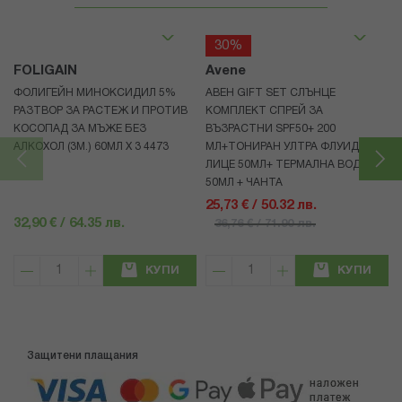
30%
FOLIGAIN
Avene
ФОЛИГЕЙН МИНОКСИДИЛ 5%
АВЕН GIFT SET СЛЪНЦЕ
РАЗТВОР ЗА РАСТЕЖ И ПРОТИВ
КОМПЛЕКТ СПРЕЙ ЗА
КОСОПАД ЗА МЪЖЕ БЕЗ
ВЪЗРАСТНИ SPF50+ 200
АЛКОХОЛ (3М.) 60МЛ X 3 4473
МЛ+ТОНИРАН УЛТРА ФЛУИД ЗА
ЛИЦЕ 50МЛ+ ТЕРМАЛНА ВОДА
50МЛ + ЧАНТА
25,73 € / 50.32 лв.
32,90 € / 64.35 лв.
36,76 € / 71.90 лв.
КУПИ
КУПИ
Защитени плащания