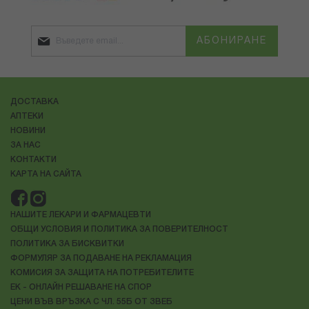
АБОНИРАНЕ
ДОСТАВКА
АПТЕКИ
НОВИНИ
ЗА НАС
КОНТАКТИ
КАРТА НА САЙТА
НАШИТЕ ЛЕКАРИ И ФАРМАЦЕВТИ
ОБЩИ УСЛОВИЯ И ПОЛИТИКА ЗА ПОВЕРИТЕЛНОСТ
ПОЛИТИКА ЗА БИСКВИТКИ
ФОРМУЛЯР ЗА ПОДАВАНЕ НА РЕКЛАМАЦИЯ
КОМИСИЯ ЗА ЗАЩИТА НА ПОТРЕБИТЕЛИТЕ
ЕК - ОНЛАЙН РЕШАВАНЕ НА СПОР
ЦЕНИ ВЪВ ВРЪЗКА С ЧЛ. 55Б ОТ ЗВЕБ