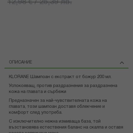
12,98 € / 25,39 лв.
ОПИСАНИЕ
KLORANE Шампоан с екстракт от божур 200 мл.
Успокояващ, против раздразнения за раздразнена
кожа на главата и сърбежи
Предназначен за най-чувствителната кожа на
главата, този шампоан доставя облекчение и
комфорт след употреба.
С изключително нежна измиваща база, той
възстановява естествения баланс на скалпа и оставя