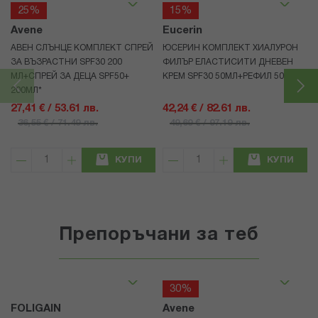
25%
15%
Avene
Eucerin
АВЕН СЛЪНЦЕ КОМПЛЕКТ СПРЕЙ
ЮСЕРИН КОМПЛЕКТ ХИАЛУРОН
ЗА ВЪЗРАСТНИ SPF30 200
ФИЛЪР ЕЛАСТИСИТИ ДНЕВЕН
МЛ+СПРЕЙ ЗА ДЕЦА SPF50+
КРЕМ SPF30 50МЛ+РЕФИЛ 50МЛ
200МЛ*
27,41 € / 53.61 лв.
42,24 € / 82.61 лв.
36,55 € / 71.49 лв.
49,69 € / 97.19 лв.
КУПИ
КУПИ
Препоръчани за теб
30%
FOLIGAIN
Avene