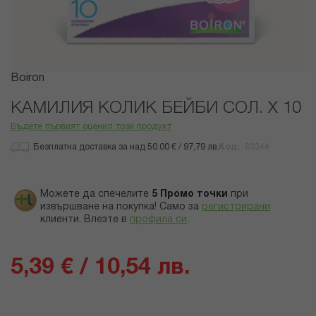
Преминете
Boiron
към
началото
КАМИЛИЯ КОЛИК БЕЙБИ СОЛ. Х 10
на
Бъдете първият оценил този продукт
галерия
със
Безплатна доставка за над 50.00 € / 97,79 лв.
Код
93344
снимки
Можете да спечелите
5
Промо точки
при
извършване на покупка! Само за
регистрирани
клиенти.
Влезте в
профила си
.
5,39 € / 10,54 лв.