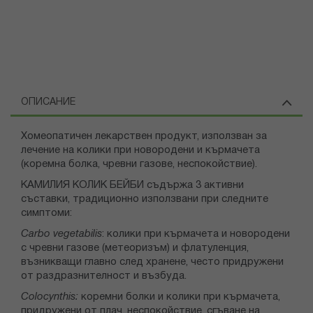
ОПИСАНИЕ
Хомеопатичен лекарствен продукт, използван за
лечение на колики при новородени и кърмачета
(коремна болка, чревни газове, неспокойствие).
КАМИЛИЯ КОЛИК БЕЙБИ съдържа 3 активни
съставки, традиционно използвани при следните
симптоми:
Carbo vegetabilis
: колики при кърмачета и новородени
с чревни газове (метеоризъм) и флатуленция,
възникващи главно след хранене, често придружени
от раздразнителност и възбуда.
Colocynthis:
коремни болки и колики при кърмачета,
придружени от плач, неспокойствие, сгъване на