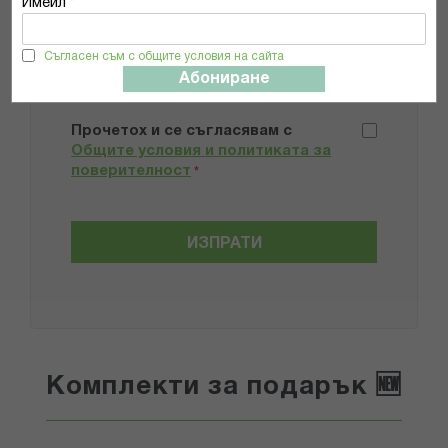
Имейл *
Добави снимки
Съгласен съм с общите условия на сайта
Абониране
Препоръчвам продукта
Прочетох и се съгласявам с
Общите условия и политиката за
поверителност
*
ИЗПРАТИ
Комплекти за подарък 🆕