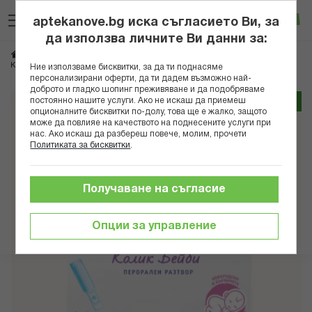
Прескачане
Търсене
Люб
Ко
към
aptekanove.bg иска съгласието Ви, за
съдържанието
Вход
да използва личните Ви данни за:
Начало
Здраве
Храносмилателни проблеми
Нарушено храносмилане
КАМИЛИЯ КОЛИК БЕЙБИ СОЛ. Х 10
Ние използваме бисквитки, за да ти поднасяме
персонализирани оферти, да ти дадем възможно най-
доброто и гладко шопинг преживяване и да подобряваме
Преминете
постоянно нашите услуги. Ако не искаш да приемеш
Трайно ниска цена онлайн
към
опционалните бисквитки по-долу, това ще е жалко, защото
може да повлияе на качеството на поднесените услуги при
края
нас. Ако искаш да разбереш повече, молим, прочети
на
Политиката за бисквитки
.
галерията
на
изображенията
Получаване на съгласие
Опции за управление