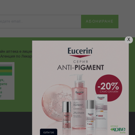
АБОНИРАНЕ
X
йн аптека е лицензирана от
ДОСТАВЯМЕ С:
Агенция по Лекарствата"
Електронен магазин
разработен и поддържан от