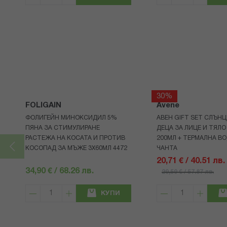
30%
FOLIGAIN
Avene
ФОЛИГЕЙН МИНОКСИДИЛ 5%
АВЕН GIFT SET СЛЪНЦ
ПЯНА ЗА СТИМУЛИРАНЕ
ДЕЦА ЗА ЛИЦЕ И ТЯЛО
РАСТЕЖА НА КОСАТА И ПРОТИВ
200МЛ + ТЕРМАЛНА ВО
КОСОПАД ЗА МЪЖЕ 3X60МЛ 4472
ЧАНТА
20,71 € / 40.51 лв.
34,90 € / 68.26 лв.
29,59 € / 57.87 лв.
КУПИ