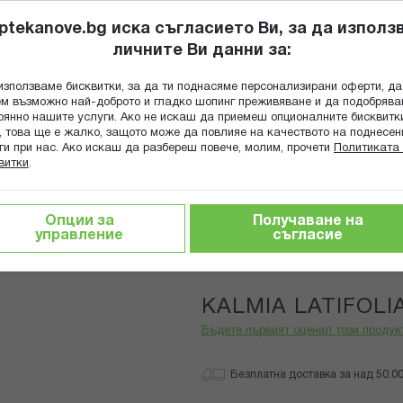
ptekanove.bg иска съгласието Ви, за да използ
личните Ви данни за:
ПОПИТАЙ Ф
използваме бисквитки, за да ти поднасяме персонализирани оферти, да
Търсене
м възможно най-доброто и гладко шопинг преживяване и да подобряв
оянно нашите услуги. Ако не искаш да приемеш опционалните бисквитк
КА
ГРИЖА ЗА МАЙКАТА И ДЕТЕТО
ХРАНИТЕЛНИ ДОБАВКИ
, това ще е жалко, защото може да повлияе на качеството на поднесен
ги при нас. Ако искаш да разбереш повече, молим, прочети
Политиката 
витки
.
KALMIA LATIFOLIA 15 CH
Опции за
Получаване на
управление
съгласие
Boiron
KALMIA LATIFOLI
Бъдете първият оценил този продук
Безплатна доставка за над 50.00 