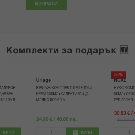
ИЗПРАТИ
Комплекти за подарък 🆕
25%
Uriage
NUXE
ИАЛУРОН
ЮРИАЖ КОМПЛЕКТ БЕБЕ ДУШ-
НУКС КОМП
ДНЕВЕН
КРЕМ 500МЛ+ХИДРАТИРАЩО
50МЛ+ДЕЗ
ИЛ 50МЛ
МЛЯКО 500МЛ A
ГЕЛ 200МЛ
30,83 € /
24,99 € / 48.88 лв.
41,10 € / 
КУПИ
КУПИ