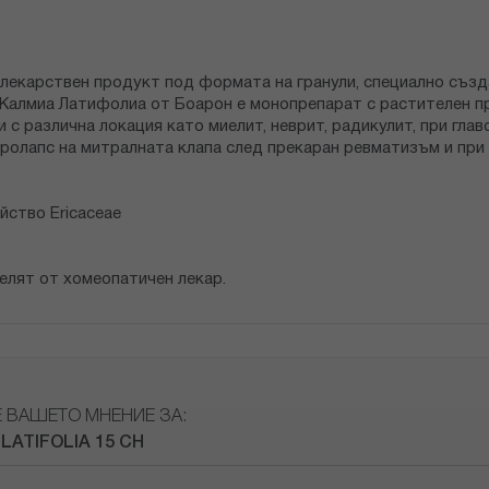
ен лекарствен продукт под формата на гранули, специално съз
алмиа Латифолиа от Боарон e монопрепарат с растителен прои
и с различна локация като миелит, неврит, радикулит, при гла
пролапс на митралната клапа след прекаран ревматизъм и при
ейство Еricaceaе
елят от хомеопатичен лекар.
Е ВАШЕТО МНЕНИЕ ЗА:
LATIFOLIA 15 CH