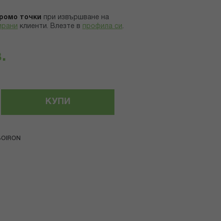
ромо точки
при извършване на
ирани
клиенти.
Влезте в
профила си
.
.
КУПИ
BOIRON