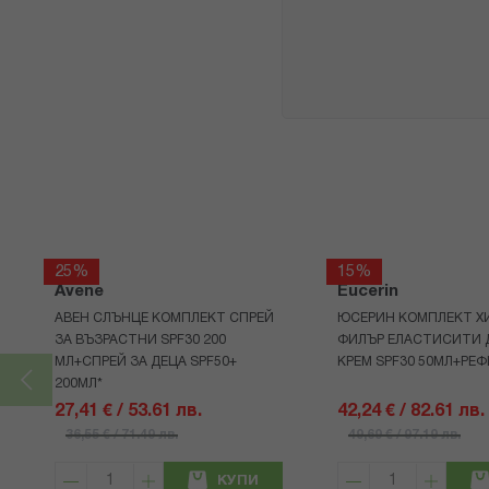
25%
15%
Avene
Eucerin
АВЕН СЛЪНЦЕ КОМПЛЕКТ СПРЕЙ
ЮСЕРИН КОМПЛЕКТ Х
ЗА ВЪЗРАСТНИ SPF30 200
ФИЛЪР ЕЛАСТИСИТИ 
МЛ+СПРЕЙ ЗА ДЕЦА SPF50+
КРЕМ SPF30 50МЛ+РЕФ
200МЛ*
27,41 € / 53.61 лв.
42,24 € / 82.61 лв.
36,55 € / 71.49 лв.
49,69 € / 97.19 лв.
КУПИ