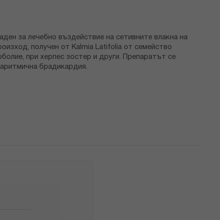
даден за лечебно въздействие на сетивните влакна на
зход, получен от Kalmia Latifolia от семейство
воболие, при херпес зостер и други. Препаратът се
 аритмична брадикардия.