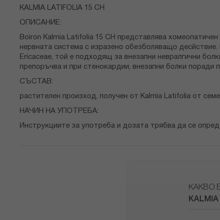
снимки
KALMIA LATIFOLIA 15 CH
ОПИСАНИЕ:
Boiron Kalmia Latifolia 15 CH представлява хомеопатич
нервната система с изразено обезболяващо десйствие. К
Еricaceaе, той е подходящ за внезапни невралгични болк
препоръчва и при стенокардии, внезапни болки поради 
СЪСТАВ:
растителен произход, получен от Kalmia Latifolia от сем
НАЧИН НА УПОТРЕБА:
Инструкциите за употреба и дозата трябва да се опред
КАКВО 
KALMIA 