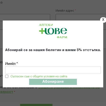
Имейл адрес
X
Абонирай се за нашия бюлетин и вземи 5% отстъпка.
 снимки
Имейл *
ъчвам продукта
Съгласен съм с общите условия на сайта
Абониране
х и се съгласявам с
Общите условия и политиката за
телност
*