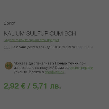
Преминете
Boiron
към
началото
KALIUM SULFURICUM 9CH
на
Бъдете първият оценил този продукт
галерия
със
Безплатна доставка за над 50.00 € / 97,79 лв.
Код
31164
снимки
Можете да спечелите
2
Промо точки
при
извършване на покупка! Само за
регистрирани
клиенти.
Влезте в
профила си
.
2,92 € / 5,71 лв.