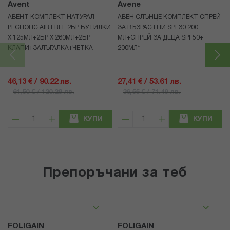
Avent
Avene
АВЕНТ КОМПЛЕКТ НАТУРАЛ
АВЕН СЛЪНЦЕ КОМПЛЕКТ СПРЕЙ
РЕСПОНС AIR FREE 2БР БУТИЛКИ
ЗА ВЪЗРАСТНИ SPF30 200
Х 125МЛ+2БР Х 260МЛ+2БР
МЛ+СПРЕЙ ЗА ДЕЦА SPF50+
КЛАПИ+ЗАЛЪГАЛКА+ЧЕТКА
200МЛ*
46,13 € / 90.22 лв.
27,41 € / 53.61 лв.
61,50 € / 120.28 лв.
36,55 € / 71.49 лв.
КУПИ
КУПИ
Препоръчани за теб
FOLIGAIN
FOLIGAIN