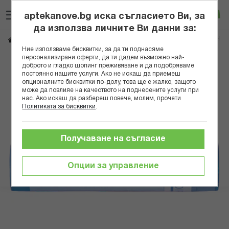
Прескачане
Търсене
Люб
Ко
към
aptekanove.bg иска съгласието Ви, за
съдържанието
Вход
да използва личните Ви данни за:
KALIUM SULFURICUM 9CH
Начало
Здраве
Хомеопатия
Монопрепарати
Ние използваме бисквитки, за да ти поднасяме
персонализирани оферти, да ти дадем възможно най-
Преминете
доброто и гладко шопинг преживяване и да подобряваме
постоянно нашите услуги. Ако не искаш да приемеш
към
опционалните бисквитки по-долу, това ще е жалко, защото
края
може да повлияе на качеството на поднесените услуги при
на
нас. Ако искаш да разбереш повече, молим, прочети
галерията
Политиката за бисквитки
.
на
изображенията
Получаване на съгласие
Опции за управление