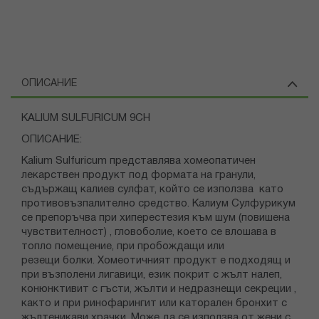
ОПИСАНИЕ
KALIUM SULFURICUM 9CH
ОПИСАНИЕ:
Kalium Sulfuricum представлява хомеопатичен
лекарствен продукт под формата на гранули,
съдържащ калиев сулфат, който се използва като
противовъзпалително средство. Калиум Сулфурикум
се препоръчва при хиперестезия към шум (повишена
чувствителност) , гловоболие, което се влошава в
топло помещение, при пробождащи или
резещи болки. Хомеотичният продукт е подходящ и
при възполени лигавици, език покрит с жълт налеп,
конюнктивит с гъсти, жълти и недразнещи секреции ,
както и при ринофарингит или каторален бронхит с
жълтеникави храчки. Може да се използва от жени с