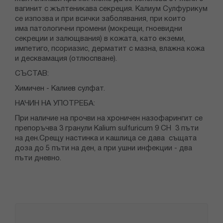
вагинит с жълтеникава секреция. Калиум Сулфурикум
се изпозва и при всички заболявания, при които
има патологични промени (мокрещи, гноевидни
секреции и залющвания) в кожата, като екземи,
импетиго, псориазис, дерматит с мазна, влажна кожа
и десквамация (отлюспване).
СЪСТАВ:
Химичен - Калиев сулфат.
НАЧИН НА УПОТРЕБА:
При наличие на прочви на хроничен назофарингит се
препоръчва 3 гранули Кalium sulfuricum 9 CH 3 пъти
на ден.Срещу настинка и кашлица се дава същата
доза до 5 пъти на ден, а при ушни инфекции - два
пъти дневно.