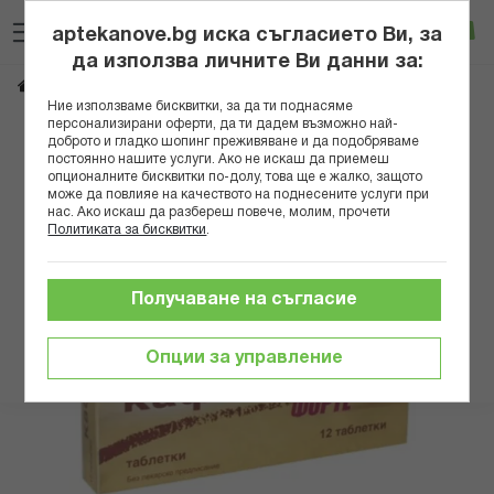
Прескачане
Търсене
Люб
Ко
към
aptekanove.bg иска съгласието Ви, за
съдържанието
Вход
да използва личните Ви данни за:
КАФЕТИН ФОРТЕ ТАБЛ. Х 12
Начало
Здраве
Болка
Главоболие
Ние използваме бисквитки, за да ти поднасяме
персонализирани оферти, да ти дадем възможно най-
Преминете
доброто и гладко шопинг преживяване и да подобряваме
постоянно нашите услуги. Ако не искаш да приемеш
към
опционалните бисквитки по-долу, това ще е жалко, защото
края
може да повлияе на качеството на поднесените услуги при
на
нас. Ако искаш да разбереш повече, молим, прочети
галерията
Политиката за бисквитки
.
на
изображенията
Получаване на съгласие
Опции за управление