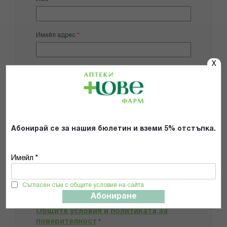
Имейл адрес
X
Мнение
Абонирай се за нашия бюлетин и вземи 5% отстъпка.
Добави снимки
Имейл *
Препоръчвам продукта
Съгласен съм с общите условия на сайта
Абониране
Прочетох и се съгласявам с
Общите условия и политиката за
поверителност
*