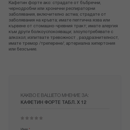
Кафетин форте ако: страдате от бъбречни,
чернодробни или хронични респираторни
заболявания, включително астма; страдате от
заболявания на кръвта; имате пептична язва или
кървене от стомашно-чревния тракт; имате алергия
към други болкоуспокояващи; злоупотребявате с
алкохол; изпитвате тревожност , раздразнителност,
имате тремор /треперене/; артериална хипертония
или безсъние.
КАКВО Е ВАШЕТО МНЕНИЕ ЗА:
КАФЕТИН ФОРТЕ ТАБЛ. Х 12
1
2
3
4
5
star
stars
stars
stars
stars
Име