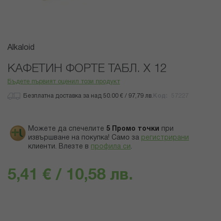
Преминете
Alkaloid
към
началото
КАФЕТИН ФОРТЕ ТАБЛ. Х 12
на
Бъдете първият оценил този продукт
галерия
със
Безплатна доставка за над 50.00 € / 97,79 лв.
Код
57227
снимки
Можете да спечелите
5
Промо точки
при
извършване на покупка! Само за
регистрирани
клиенти.
Влезте в
профила си
.
5,41 € / 10,58 лв.