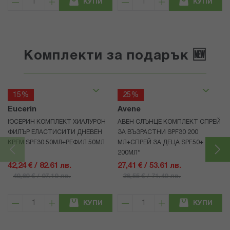
КУПИ
КУПИ
Комплекти за подарък 🆕
15%
25%
Eucerin
Avene
ЮСЕРИН КОМПЛЕКТ ХИАЛУРОН
АВЕН СЛЪНЦЕ КОМПЛЕКТ СПРЕЙ
ФИЛЪР ЕЛАСТИСИТИ ДНЕВЕН
ЗА ВЪЗРАСТНИ SPF30 200
КРЕМ SPF30 50МЛ+РЕФИЛ 50МЛ
МЛ+СПРЕЙ ЗА ДЕЦА SPF50+
200МЛ*
42,24 € / 82.61 лв.
27,41 € / 53.61 лв.
49,69 € / 97.19 лв.
36,55 € / 71.49 лв.
КУПИ
КУПИ