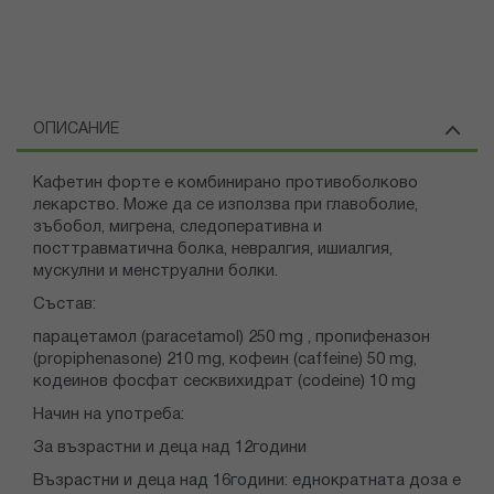
ОПИСАНИЕ
Кафетин форте е комбинирано противоболково
лекарство. Може да се използва при главоболие,
зъбобол, мигрена, следоперативна и
посттравматична болка, невралгия, ишиалгия,
мускулни и менструални болки.
Състав:
парацетамол (paracetamol) 250 mg , пропифеназон
(propiphenasone) 210 mg, кофеин (caffeine) 50 mg,
кодеинов фосфат сесквихидрат (codeine) 10 mg
Начин на употреба:
За възрастни и деца над 12години
Възрастни и деца над 16години: еднократната доза е