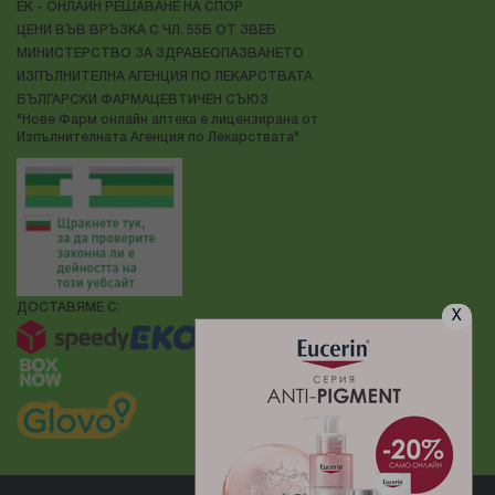
ЕК - ОНЛАЙН РЕШАВАНЕ НА СПОР
ЦЕНИ ВЪВ ВРЪЗКА С ЧЛ. 55Б ОТ ЗВЕБ
МИНИСТЕРСТВО ЗА ЗДРАВЕОПАЗВАНЕТО
ИЗПЪЛНИТЕЛНА АГЕНЦИЯ ПО ЛЕКАРСТВАТА
БЪЛГАРСКИ ФАРМАЦЕВТИЧЕН СЪЮЗ
"Нове Фарм онлайн аптека е лицензирана от
Изпълнителната Агенция по Лекарствата"
ДОСТАВЯМЕ С:
X