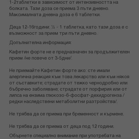
1-2таблетки в зависимост от интензивността на
болката. Тази доза се приема 3 пъти дневно.
Максималната дневна доза е 6 таблетки.
Деца 12-16години: ½ - 1 таблетка, като тази доза е с
възможност за прием три пъти дневно.
Допълнителна информация:
Кафетин форте не е предназначен за продължителен
прием /не повече от 3-5дни/.
Не приемайте Кафетин форте ако: сте имали
алергична реакция към това лекарство или към някоя
от съставките; страдате от тежко чернодробно или
бъбречно заболяване; страдате от порфирия или от
липса на ензима глюкозо-6-фосфат-дехидрогенза /
редки наследствени метаболитни разтройства/.
Не трябва да се приема при бременност и кърмене.
Не трябва да се приема от деца под 12 години.
Обърнете специално внимание при употребата на