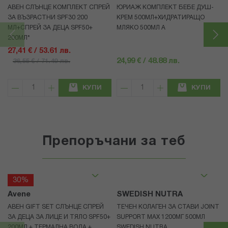
АВЕН СЛЪНЦЕ КОМПЛЕКТ СПРЕЙ
ЮРИАЖ КОМПЛЕКТ БЕБЕ ДУШ-
ЗА ВЪЗРАСТНИ SPF30 200
КРЕМ 500МЛ+ХИДРАТИРАЩО
МЛ+СПРЕЙ ЗА ДЕЦА SPF50+
МЛЯКО 500МЛ A
200МЛ*
27,41 € / 53.61 лв.
24,99 € / 48.88 лв.
36,55 € / 71.49 лв.
КУПИ
КУПИ
Препоръчани за теб
30%
Avene
SWEDISH NUTRA
АВЕН GIFT SET СЛЪНЦЕ СПРЕЙ
ТЕЧЕН КОЛАГЕН ЗА СТАВИ JOINT
ЗА ДЕЦА ЗА ЛИЦЕ И ТЯЛО SPF50+
SUPPORT MAX 1200МГ 500МЛ
200МЛ + ТЕРМАЛНА ВОДА +
SWEDISH NUTRA