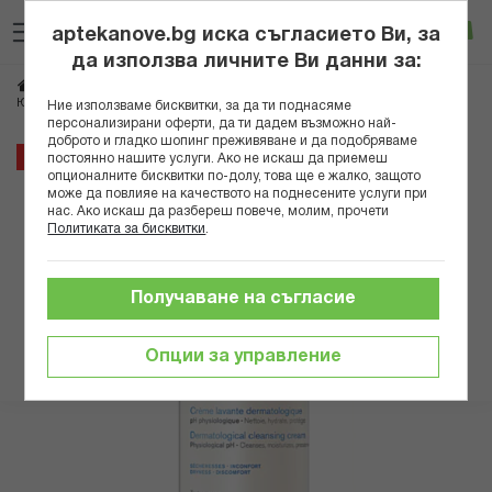
Прескачане
Търсене
Люб
Ко
към
aptekanove.bg иска съгласието Ви, за
съдържанието
Вход
да използва личните Ви данни за:
Начало
Козметика
Дермокозметика
Дермокозметика за лице
ЮРИАЖ DERM-PHY ИЗМИВЕН КРЕМ ЛАВАНТ 1 Л
Ние използваме бисквитки, за да ти поднасяме
персонализирани оферти, да ти дадем възможно най-
доброто и гладко шопинг преживяване и да подобряваме
Преминете
15%
постоянно нашите услуги. Ако не искаш да приемеш
към
опционалните бисквитки по-долу, това ще е жалко, защото
може да повлияе на качеството на поднесените услуги при
края
нас. Ако искаш да разбереш повече, молим, прочети
на
Политиката за бисквитки
.
галерията
на
изображенията
Получаване на съгласие
Опции за управление