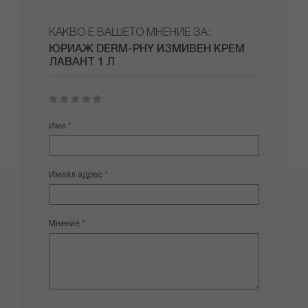
КАКВО Е ВАШЕТО МНЕНИЕ ЗА:
ЮРИАЖ DERM-PHY ИЗМИВЕН КРЕМ
ЛАВАНТ 1 Л
1
2
3
4
5
star
stars
stars
stars
stars
Име
Имейл адрес
Мнение