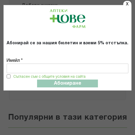
X
Добави снимки
Препоръчвам продукта
Прочетох и се съгласявам с
Абонирай се за нашия бюлетин и вземи 5% отстъпка.
Общите условия и политиката за
поверителност
*
Имейл *
ИЗПРАТИ
Съгласен съм с общите условия на сайта
Абониране
Популярни в тази категория