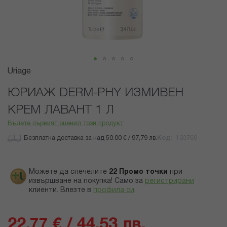
Преминете
Uriage
към
началото
ЮРИАЖ DERM-PHY ИЗМИВЕН
на
КРЕМ ЛАВАНТ 1 Л
галерия
със
Бъдете първият оценил този продукт
снимки
Безплатна доставка за над 50.00 € / 97,79 лв.
Код
103769
Можете да спечелите
22
Промо точки
при
извършване на покупка! Само за
регистрирани
клиенти.
Влезте в
профила си
.
22,77 € / 44,53 лв.