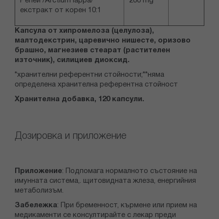
Репей /Arctium lappa/
200 mg
**
екстракт от корен 10:1
Капсула от хипромелоза (целулоза),
малтодекстрин, царевично нишесте, оризово
брашно, магнезиев стеарат (растителен
източник), силициев диоксид.
*хранителни референтни стойности;**няма
определена хранителна референтна стойност
Хранителна добавка, 120 капсули.
Дозировка и приложение
Приложение
: Подпомага нормалното състояние на
имунната система,. щитовидната жлеза, енергийния
метаболизъм.
Забележка
: При бременност, кърмене или прием на
медикаменти се консултирайте с лекар преди