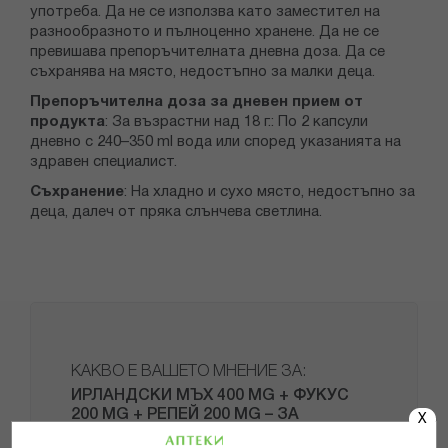
употреба. Да не се използва като заместител на
разнообразното и пълноценно хранене. Да не се
превишава препоръчителната дневна доза. Да се
съхранява на място, недостъпно за малки деца.
Препоръчителна доза за дневен прием от
продукта
: За възрастни над 18 г.: По 2 капсули
дневно с 240–350 ml вода или според указанията на
здравен специалист.
Съхранение
: На хладно и сухо място, недостъпно за
деца, далеч от пряка слънчева светлина.
КАКВО Е ВАШЕТО МНЕНИЕ ЗА:
ИРЛАНДСКИ МЪХ 400 MG + ФУКУС
200 MG + РЕПЕЙ 200 MG – ЗА
X
ЩИТОВИДНАТА ЖЛЕЗА И ИМУНИТЕТ,