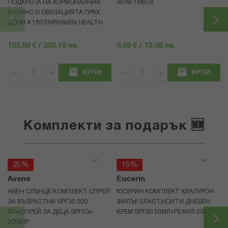
ПОДКРЕПА НА ХОРМОНАЛНИЯ
90 NF1680 В
БАЛАНС И ОВУЛАЦИЯТА ПРАХ
ДОЗИ X 180 FAIRHAVEN HEALTH
103,89 € / 203.19 лв.
6,69 € / 13.08 лв.
КУПИ
КУПИ
Комплекти за подарък 🆕
25%
15%
Avene
Eucerin
АВЕН СЛЪНЦЕ КОМПЛЕКТ СПРЕЙ
ЮСЕРИН КОМПЛЕКТ ХИАЛУРОН
ЗА ВЪЗРАСТНИ SPF30 200
ФИЛЪР ЕЛАСТИСИТИ ДНЕВЕН
МЛ+СПРЕЙ ЗА ДЕЦА SPF50+
КРЕМ SPF30 50МЛ+РЕФИЛ 50МЛ
200МЛ*