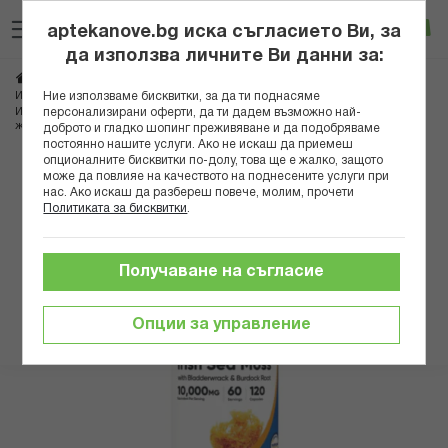
Прескачане
Търсене
Люб
Ко
към
aptekanove.bg иска съгласието Ви, за
съдържанието
Вход
да използва личните Ви данни за:
Начало
Хранителни добавки
Имуностимуланти
Ние използваме бисквитки, за да ти поднасяме
Имуностимуланти за възрастни
персонализирани оферти, да ти дадем възможно най-
Ирландски мъх 400 mg + фукус 200 mg + репей 200 mg – За щитовидната
жлеза и имунитет, 120 капсули
доброто и гладко шопинг преживяване и да подобряваме
постоянно нашите услуги. Ако не искаш да приемеш
опционалните бисквитки по-долу, това ще е жалко, защото
Преминете
може да повлияе на качеството на поднесените услуги при
към
нас. Ако искаш да разбереш повече, молим, прочети
Политиката за бисквитки
.
края
на
галерията
Получаване на съгласие
на
изображенията
Опции за управление