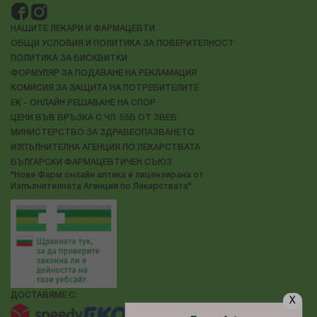
НАШИТЕ ЛЕКАРИ И ФАРМАЦЕВТИ
ОБЩИ УСЛОВИЯ И ПОЛИТИКА ЗА ПОВЕРИТЕЛНОСТ
ПОЛИТИКА ЗА БИСКВИТКИ
ФОРМУЛЯР ЗА ПОДАВАНЕ НА РЕКЛАМАЦИЯ
КОМИСИЯ ЗА ЗАЩИТА НА ПОТРЕБИТЕЛИТЕ
ЕК - ОНЛАЙН РЕШАВАНЕ НА СПОР
ЦЕНИ ВЪВ ВРЪЗКА С ЧЛ. 55Б ОТ ЗВЕБ
МИНИСТЕРСТВО ЗА ЗДРАВЕОПАЗВАНЕТО
ИЗПЪЛНИТЕЛНА АГЕНЦИЯ ПО ЛЕКАРСТВАТА
БЪЛГАРСКИ ФАРМАЦЕВТИЧЕН СЪЮЗ
"Нове Фарм онлайн аптека е лицензирана от
Изпълнителната Агенция по Лекарствата"
ДОСТАВЯМЕ С:
X