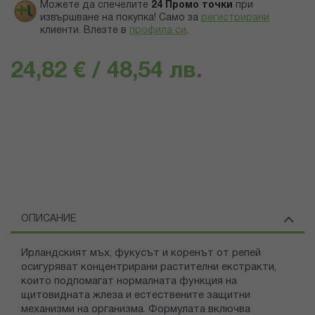
Можете да спечелите
24
Промо точки
при
извършване на покупка! Само за
регистрирани
клиенти.
Влезте в
профила си
.
24,82 € / 48,54 лв.
ОПИСАНИЕ
Ирландският мъх, фукусът и коренът от репей
осигуряват концентрирани растителни екстракти,
които подпомагат нормалната функция на
щитовидната жлеза и естествените защитни
механизми на организма. Формулата включва