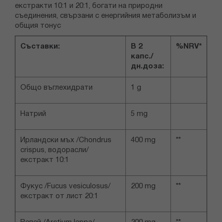
екстракти 10:1 и 20:1, богати на природни
съединения, свързани с енергийния метаболизъм и
общия тонус
Съставки:
В 2
%NRV*
капс./
дн.доза:
Общо въглехидрати
1 g
Натрий
5 mg
Ирландски мъх /Chondrus
400 mg
**
crispus, водорасли/
екстракт 10:1
Фукус /Fucus vesiculosus/
200 mg
**
екстракт от лист 20:1